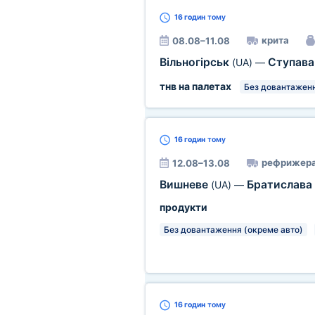
16 годин
тому
крита
08.08–11.08
Вільногірськ
Ступав
(UA)
—
тнв на палетах
Без довантаженн
16 годин
тому
рефрижера
12.08–13.08
Вишневе
Братислава
(UA)
—
продукти
Без довантаження (окреме авто)
16 годин
тому