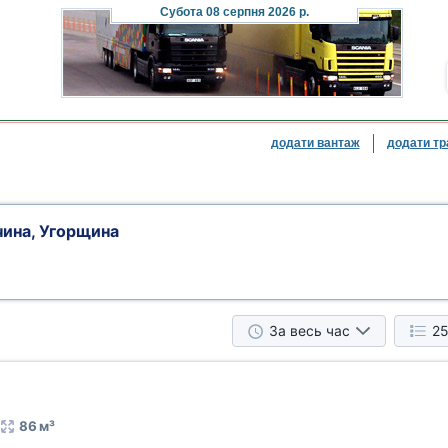
Субота
08 серпня 2026 р.
додати вантаж
додати тр
чина, Угорщина
За весь час
25
86 м³