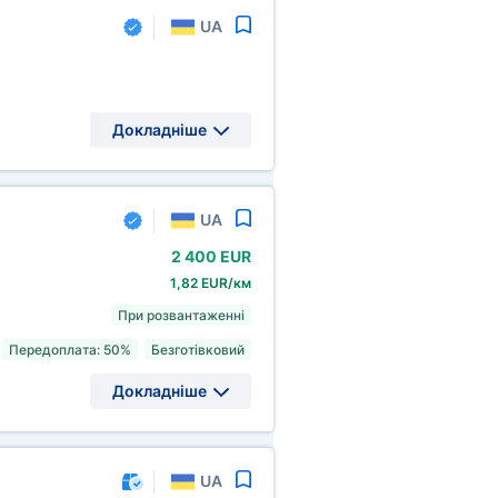
UA
Докладніше
UA
2
400 EUR
1,82 EUR/км
При розвантаженні
Передоплата: 50%
Безготівковий
Докладніше
UA