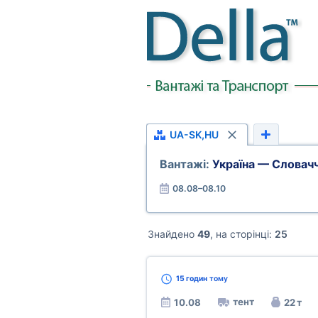
UA-SK,HU
Вантажі:
Україна — Словач
08.08–08.10
Знайдено
49
, на сторінці:
25
15 годин
тому
тент
10.08
22 т