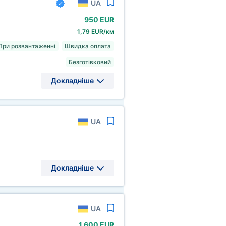
UA
950 EUR
1,79 EUR/км
При розвантаженні
Швидка оплата
Безготівковий
Докладніше
UA
Докладніше
UA
1
600 EUR