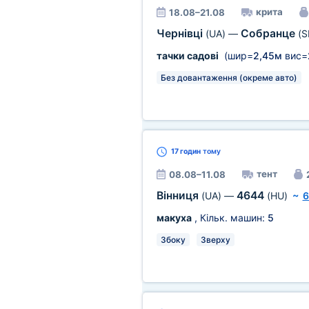
крита
18.08–21.08
Чернівці
Собранце
(UA)
—
(S
тачки садові
(шир=
2,45м
вис=
Без довантаження (окреме авто)
17 годин
тому
тент
08.08–11.08
Вінниця
4644
(UA)
—
(HU)
~
6
макуха
, Кільк. машин:
5
Збоку
Зверху