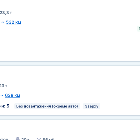
23,3 т
~
532 км
23 т
~
638 км
ин:
5
Без довантаження (окреме авто)
Зверху
тор
20 т
86 м³