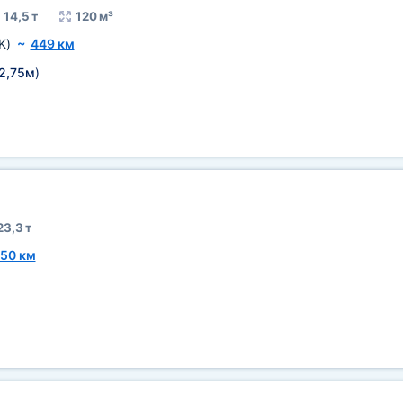
14,5 т
120 м³
K)
~
449 км
2,75м
)
23,3 т
50 км