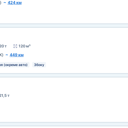
)
~
424 км
20 т
120 м³
K)
~
449 км
я (окреме авто)
Збоку
21,5 т