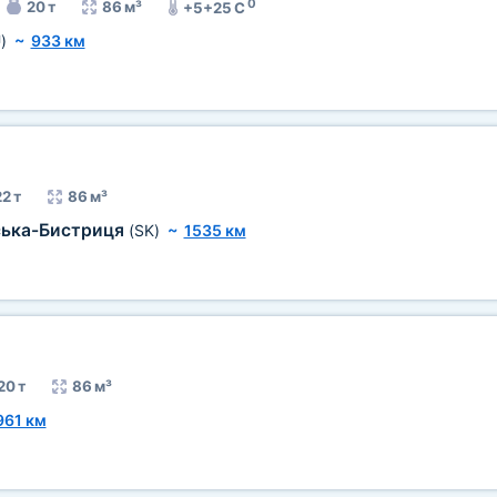
0
20 т
86 м³
+5+25 C
)
~
933 км
2 т
86 м³
ька-Бистриця
(SK)
~
1535 км
20 т
86 м³
961 км