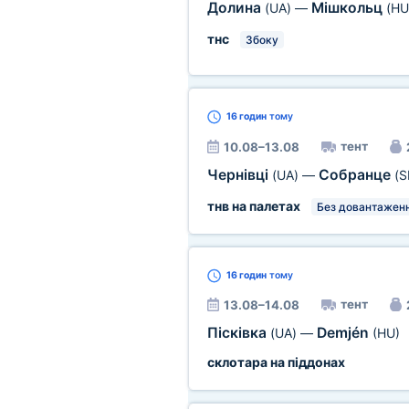
Долина
Мішкольц
(UA)
—
(HU
тнс
Збоку
16 годин
тому
тент
10.08–13.08
Чернівці
Собранце
(UA)
—
(S
тнв на палетах
Без довантаженн
16 годин
тому
тент
13.08–14.08
Пісківка
Demjén
(UA)
—
(HU)
склотара на піддонах