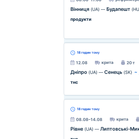
Вінниця
Будапешт
(UA)
—
(HU
продукти
18 годин
тому
крита
12.08
20 т
Дніпро
Сенець
(UA)
—
(SK)
~
тнс
18 годин
тому
крита
08.08–14.08
Рівне
Липтовські-Ми
(UA)
—
тнс