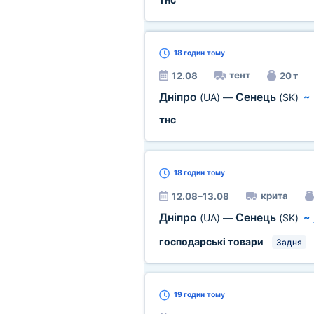
18 годин
тому
тент
12.08
20 т
Дніпро
Сенець
(UA)
—
(SK)
~
тнс
18 годин
тому
крита
12.08–13.08
Дніпро
Сенець
(UA)
—
(SK)
~
господарські товари
Задня
19 годин
тому