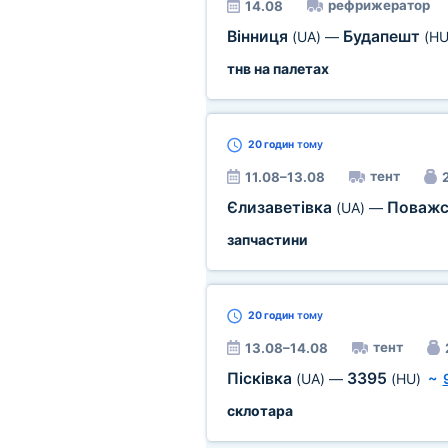
рефрижератор
14.08
Вінниця
Будапешт
(UA)
—
(HU
тнв на палетах
20 годин
тому
тент
11.08–13.08
2
Єлизаветівка
Поважс
(UA)
—
запчастини
20 годин
тому
тент
13.08–14.08
Пісківка
3395
(UA)
—
(HU)
~
склотара