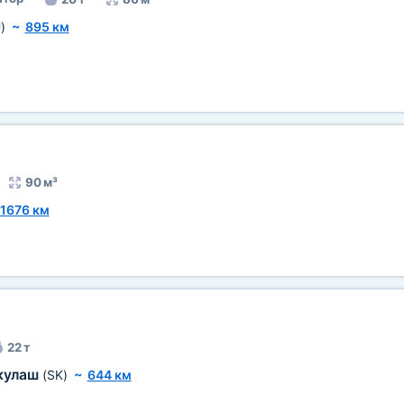
)
~
895 км
90 м³
1676 км
22 т
кулаш
(SK)
~
644 км