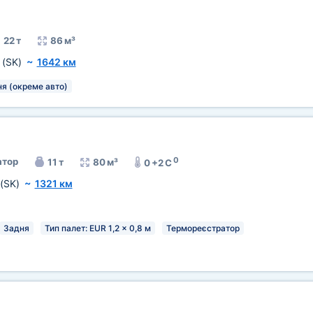
22 т
86 м³
а
(SK)
~
1642 км
я (окреме авто)
0
тор
11 т
80 м³
0 +2 C
(SK)
~
1321 км
Задня
Тип палет: EUR 1,2 x 0,8 м
Термореєстратор