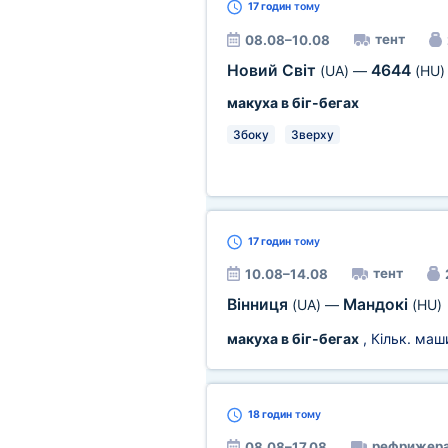
17 годин
тому
тент
08.08–10.08
Новий Світ
4644
(UA)
—
(HU)
макуха в біг-бегах
Збоку
Зверху
17 годин
тому
тент
10.08–14.08
Вінниця
Мандокі
(UA)
—
(HU)
макуха в біг-бегах
, Кільк. маш
18 годин
тому
рефрижера
08.08–17.08