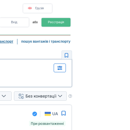
Грузія
Вхід
або
Реєстрація
анспорт
пошук вантажів і транспорту
Без конвертації
UA
При розвантаженні