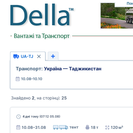
Пон
UA-TJ
Транспорт:
Україна — Таджикистан
10.08–10.10
Знайдено
2
, на сторінці:
25
4 дні
тому (07:12 05.08)
тент
10.08–31.08
18 т
120 м³