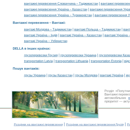
|
вантажні перевезення Словаччина – Таджикистан
вантажні перевезе
|
вантажні перевезення Україна – Казахстан
вантажні перевезення Укра
|
вантажні перевезення Україна – Туркменістан
вантажні перевезення У
Вантажні перевезення –
Вантажі
:
|
|
вантажі Молдова – Таджикистан
вантажі Польща – Таджикистан
вант
|
|
вантажі Україна – Індія
вантажі Україна – Казахстан
вантажі Україна 
вантажі Україна – Узбекистан
DELLA в інших країнах
:
|
|
грузоперевозки Грузия
грузоперевозки Украина
грузоперевозки Каза
|
|
|
transportation Latvia
transportation Lithuania
transportation Estonia
від
Пошук вантажів
:
|
|
|
|
грузы Украина
грузы Казахстан
грузы Молдова
вантажі Україна
жү
Розділ «Попутн
Вантажні перевез
автомобільних
пріоритет — акту
|
|
Розцінки на вантажні перевезення
Розцінки на вантажні перевезення Грузія
Ро