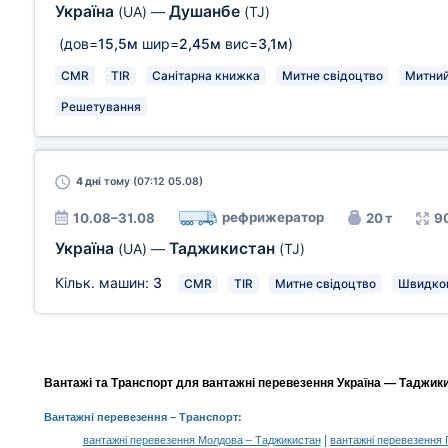
Україна
Душанбе
(UA)
—
(TJ)
(дов=
15,5м
шир=
2,45м
вис=
3,1м
)
CMR
TIR
Санітарна книжка
Митне свідоцтво
Митний
Решетування
4 дні
тому (07:12 05.08)
рефрижератор
10.08–31.08
20 т
9
Україна
Таджикистан
(UA)
—
(TJ)
Кільк. машин:
3
CMR
TIR
Митне свідоцтво
Швидко
Вантажі та Транспорт для вантажні перевезення Україна — Таджики
Вантажні перевезення
– Транспорт:
|
вантажні перевезення Молдова – Таджикистан
вантажні перевезення