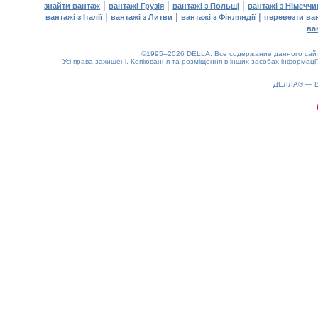
|
|
|
знайти вантаж
вантажі Грузія
вантажі з Польщі
вантажі з Німечч
|
|
|
вантажі з Італії
вантажі з Литви
вантажі з Фінляндії
перевезти ва
ва
©1995–2026 DELLA. Все содержание данного сайта
Усі права захищені.
Копіювання та розміщення в інших засобах інформації
0.18(aws3)
100826-07:02:53
ДЕЛЛА® —