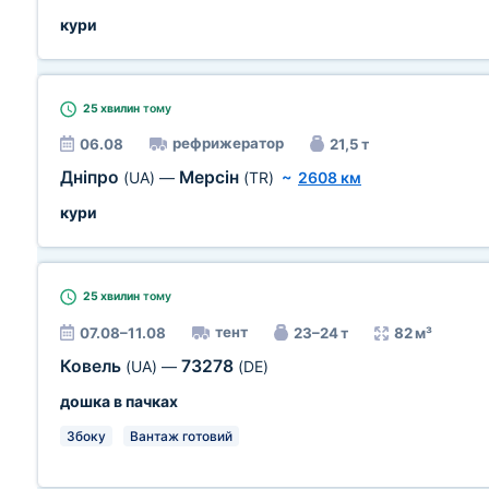
кури
25 хвилин
тому
рефрижератор
06.08
21,5 т
Дніпро
Мерсін
(UA)
—
(TR)
~
2608 км
кури
25 хвилин
тому
тент
07.08–11.08
23–24 т
82 м³
Ковель
73278
(UA)
—
(DE)
дошка в пачках
Збоку
Вантаж готовий