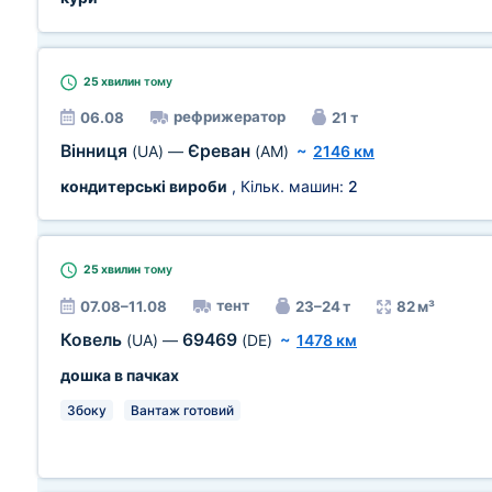
25 хвилин
тому
рефрижератор
06.08
21 т
Вінниця
Єреван
(UA)
—
(AM)
~
2146 км
кондитерські вироби
, Кільк. машин:
2
25 хвилин
тому
тент
07.08–11.08
23–24 т
82 м³
Ковель
69469
(UA)
—
(DE)
~
1478 км
дошка в пачках
Збоку
Вантаж готовий