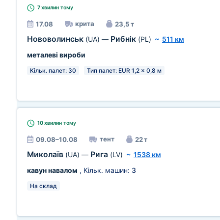
7 хвилин
тому
крита
17.08
23,5 т
Нововолинськ
Рибнік
(UA)
—
(PL)
~
511 км
металеві вироби
Кільк. палет: 30
Тип палет: EUR 1,2 x 0,8 м
10 хвилин
тому
тент
09.08–10.08
22 т
Миколаїв
Рига
(UA)
—
(LV)
~
1538 км
кавун навалом
, Кільк. машин:
3
На склад