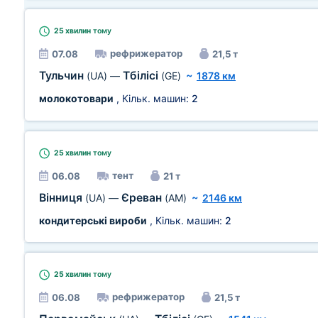
25 хвилин
тому
рефрижератор
07.08
21,5 т
Тульчин
Тбілісі
(UA)
—
(GE)
~
1878 км
молокотовари
, Кільк. машин:
2
25 хвилин
тому
тент
06.08
21 т
Вінниця
Єреван
(UA)
—
(AM)
~
2146 км
кондитерські вироби
, Кільк. машин:
2
25 хвилин
тому
рефрижератор
06.08
21,5 т