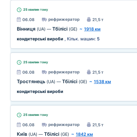
25 хвилин
тому
рефрижератор
06.08
21,5 т
Вінниця
Тбілісі
(UA)
—
(GE)
~
1918 км
кондитерські вироби
, Кільк. машин:
5
25 хвилин
тому
рефрижератор
06.08
21,5 т
Тростянець
Тбілісі
(UA)
—
(GE)
~
1538 км
кондитерські вироби
25 хвилин
тому
рефрижератор
06.08
21,5 т
Київ
Тбілісі
(UA)
—
(GE)
~
1842 км