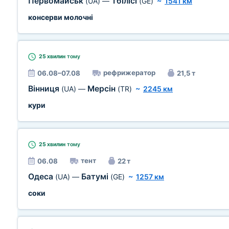
Первомайськ
Тбілісі
(UA)
—
(GE)
~
1541 км
консерви молочні
25 хвилин
тому
рефрижератор
06.08–07.08
21,5 т
Вінниця
Мерсін
(UA)
—
(TR)
~
2245 км
кури
25 хвилин
тому
тент
06.08
22 т
Одеса
Батумі
(UA)
—
(GE)
~
1257 км
соки