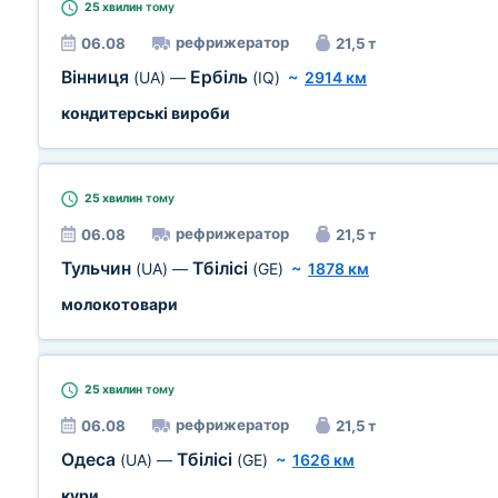
25 хвилин
тому
рефрижератор
06.08
21,5 т
Вінниця
Ербіль
(UA)
—
(IQ)
~
2914 км
кондитерські вироби
25 хвилин
тому
рефрижератор
06.08
21,5 т
Тульчин
Тбілісі
(UA)
—
(GE)
~
1878 км
молокотовари
25 хвилин
тому
рефрижератор
06.08
21,5 т
Одеса
Тбілісі
(UA)
—
(GE)
~
1626 км
кури