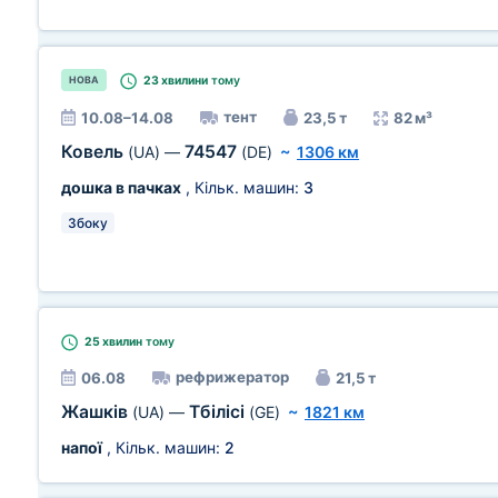
23 хвилини
тому
НОВА
тент
10.08–14.08
23,5 т
82 м³
Ковель
74547
(UA)
—
(DE)
~
1306 км
дошка в пачках
, Кільк. машин:
3
Збоку
25 хвилин
тому
рефрижератор
06.08
21,5 т
Жашків
Тбілісі
(UA)
—
(GE)
~
1821 км
напої
, Кільк. машин:
2