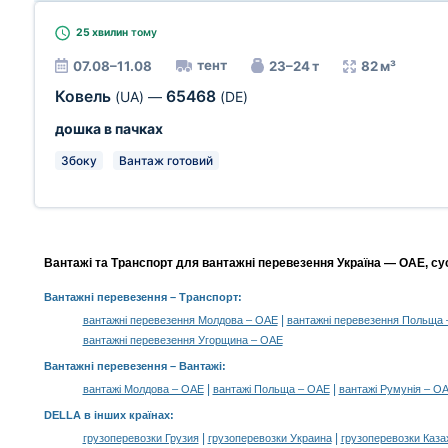
25 хвилин
тому
тент
07.08–11.08
23–24 т
82 м³
Ковель
65468
(UA)
—
(DE)
дошка в пачках
Збоку
Вантаж готовий
Вантажі та Транспорт для вантажні перевезення Україна — ОАЕ, су
Вантажні перевезення
– Транспорт:
|
вантажні перевезення Молдова – ОАЕ
вантажні перевезення Польща
вантажні перевезення Угорщина – ОАЕ
Вантажні перевезення –
Вантажі
:
|
|
вантажі Молдова – ОАЕ
вантажі Польща – ОАЕ
вантажі Румунія – О
DELLA в інших країнах
:
|
|
грузоперевозки Грузия
грузоперевозки Украина
грузоперевозки Каза