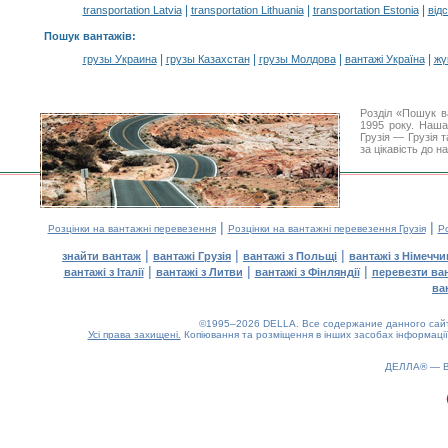
|
|
|
transportation Latvia
transportation Lithuania
transportation Estonia
від
Пошук вантажів
:
|
|
|
|
грузы Украина
грузы Казахстан
грузы Молдова
вантажі Україна
жү
Розділ «Пошук в
1995 року. Наша
Грузія — Грузія 
за цікавість до 
|
|
Розцінки на вантажні перевезення
Розцінки на вантажні перевезення Грузія
Ро
|
|
|
знайти вантаж
вантажі Грузія
вантажі з Польщі
вантажі з Німечч
|
|
|
вантажі з Італії
вантажі з Литви
вантажі з Фінляндії
перевезти ва
ва
©1995–2026 DELLA. Все содержание данного сайта
Усі права захищені.
Копіювання та розміщення в інших засобах інформації
0.2(aws3)
060826-20:51:20
ДЕЛЛА® —