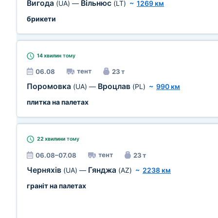
Вигода
Вільнюс
(UA)
—
(LT)
~
1269 км
брикети
14 хвилин
тому
тент
06.08
23 т
Поромовка
Вроцлав
(UA)
—
(PL)
~
990 км
плитка на палетах
22 хвилини
тому
тент
06.08–07.08
23 т
Черняхів
Гянджа
(UA)
—
(AZ)
~
2238 км
граніт на палетах