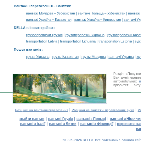
Вантажні перевезення –
Вантажі
:
|
|
вантажі Молдова – Узбекистан
вантажі Польща – Узбекистан
вантажі
|
|
вантажі Україна – Казахстан
вантажі Україна – Киргизстан
вантажі Ук
DELLA в інших країнах
:
|
|
грузоперевозки Грузия
грузоперевозки Украина
грузоперевозки Каза
|
|
|
transportation Latvia
transportation Lithuania
transportation Estonia
від
Пошук вантажів
:
|
|
|
|
грузы Украина
грузы Казахстан
грузы Молдова
вантажі Україна
жү
Розділ «Попутн
Вантажні перевез
автомобільних
пріоритет — акту
|
|
Розцінки на вантажні перевезення
Розцінки на вантажні перевезення Грузія
Ро
|
|
|
знайти вантаж
вантажі Грузія
вантажі з Польщі
вантажі з Німечч
|
|
|
вантажі з Італії
вантажі з Литви
вантажі з Фінляндії
перевезти ва
ва
©1995–2026 DELLA. Все содержание данного сайта