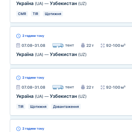
Україна
Узбекистан
(UA)
—
(UZ)
CMR
TIR
Щотижня
2 години
тому
тент
07.08–31.08
22 т
92-100 м³
Україна
Узбекистан
(UA)
—
(UZ)
2 години
тому
тент
07.08–31.08
22 т
92-100 м³
Україна
Узбекистан
(UA)
—
(UZ)
TIR
Щотижня
Довантаження
2 години
тому