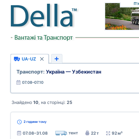
П'
UA-UZ
Транспорт:
Україна — Узбекистан
07.08–07.10
Знайдено
10
, на сторінці:
25
2 години
тому
тент
07.08–31.08
22 т
92 м³