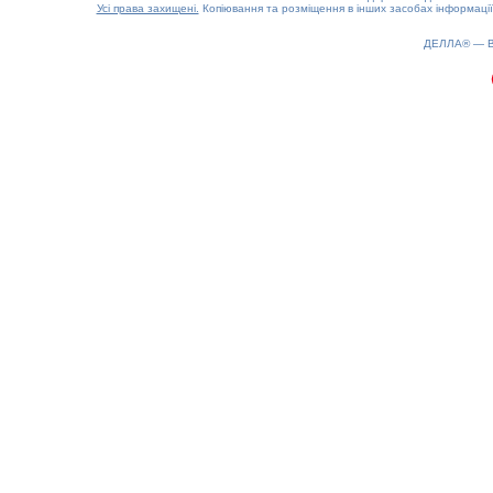
Усі права захищені.
Копіювання та розміщення в інших засобах інформації
0.16(aws2)
070826-15:15:36
ДЕЛЛА® —