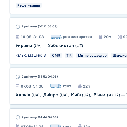
Решетування
2 дні
тому (07:12 05.08)
рефрижератор
10.08–31.08
20 т
9
Україна
Узбекистан
(UA)
—
(UZ)
Кільк. машин:
3
CMR
TIR
Митне свідоцтво
Швидко
2 дні
тому (14:52 04.08)
тент
07.08–31.08
22 т
Харків
Дніпро
Київ
Вінниця
(UA)
,
(UA)
,
(UA)
,
(UA)
—
2 дні
тому (14:44 04.08)
тент
07.08–31.08
22 т