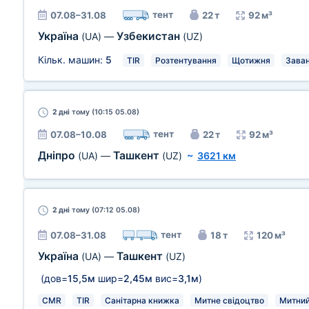
тент
07.08–31.08
22 т
92 м³
Україна
Узбекистан
(UA)
—
(UZ)
Кільк. машин:
5
TIR
Розтентування
Щотижня
Заван
2 дні
тому (10:15 05.08)
тент
07.08–10.08
22 т
92 м³
Дніпро
Ташкент
(UA)
—
(UZ)
~
3621 км
2 дні
тому (07:12 05.08)
тент
07.08–31.08
18 т
120 м³
Україна
Ташкент
(UA)
—
(UZ)
(дов=
15,5м
шир=
2,45м
вис=
3,1м
)
CMR
TIR
Санітарна книжка
Митне свідоцтво
Митний