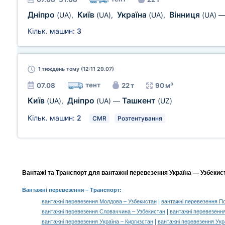
Дніпро
Київ
Україна
Вінниця
(UA)
,
(UA)
,
(UA)
,
(UA)
Кільк. машин:
3
1 тиждень
тому (12:11 29.07)
тент
07.08
22 т
90 м³
Київ
Дніпро
Ташкент
(UA)
,
(UA)
—
(UZ)
Кільк. машин:
2
CMR
Розтентування
Вантажі та Транспорт для вантажні перевезення Україна — Узбекист
Вантажні перевезення
– Транспорт:
|
вантажні перевезення Молдова – Узбекистан
вантажні перевезення П
|
вантажні перевезення Словаччина – Узбекистан
вантажні перевезенн
|
вантажні перевезення Україна – Киргизстан
вантажні перевезення Укр