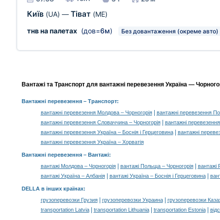
Київ
Тіват
(UA)
—
(ME)
тнв на палетах
(дов=
6м
)
Без довантаження (окреме авто)
Вантажі та Транспорт для вантажні перевезення Україна — Чорногор
Вантажні перевезення
– Транспорт:
|
вантажні перевезення Молдова – Чорногорія
вантажні перевезення По
|
вантажні перевезення Словаччина – Чорногорія
вантажні перевезення
|
вантажні перевезення Україна – Боснія і Герцеговина
вантажні переве
вантажні перевезення Україна – Хорватія
Вантажні перевезення –
Вантажі
:
|
|
вантажі Молдова – Чорногорія
вантажі Польща – Чорногорія
вантажі 
|
|
вантажі Україна – Албанія
вантажі Україна – Боснія і Герцеговина
ван
DELLA в інших країнах
:
|
|
грузоперевозки Грузия
грузоперевозки Украина
грузоперевозки Каза
|
|
|
transportation Latvia
transportation Lithuania
transportation Estonia
від