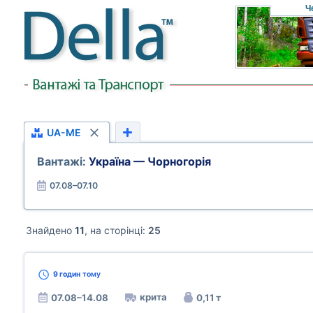
Ч
UA-ME
Вантажі:
Україна — Чорногорія
07.08–07.10
Знайдено
11
, на сторінці:
25
9 годин
тому
крита
07.08–14.08
0,11 т