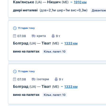
Кам'янське
Нікшич
(UA)
—
(ME)
~
1910 км
двері металеві
(дов=
2,1м
шир=
1м
вис=
0,3м
)
Довантаж
11 годин
тому
крита
07.08
9 т
Болград
Тіват
(UA)
—
(ME)
~
1333 км
вино на палетах
Кільк. палет: 10
11 годин
тому
ізотерм
07.08
9 т
Болград
Тіват
(UA)
—
(ME)
~
1333 км
вино на палетах
Кільк. палет: 10