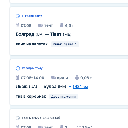
11 годин
тому
тент
07.08
4,5 т
Болград
Тіват
(UA)
—
(ME)
вино на палетах
Кільк. палет: 5
12 годин
тому
крита
07.08–14.08
0,08 т
Львів
Будва
(UA)
—
(ME)
~
1431 км
тнв в коробках
Довантаження
1 день
тому (14:04 05.08)
тент
07.08
3 т
25 м³