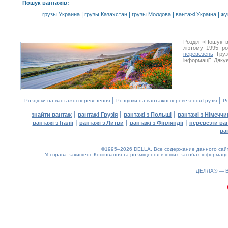
Пошук вантажів
:
|
|
|
|
грузы Украина
грузы Казахстан
грузы Молдова
вантажі Україна
жү
Розділ «Пошук в
лютому 1995 ро
перевезень
Груз
інформації. Дяку
|
|
Розцінки на вантажні перевезення
Розцінки на вантажні перевезення Грузія
Ро
|
|
|
знайти вантаж
вантажі Грузія
вантажі з Польщі
вантажі з Німечч
|
|
|
вантажі з Італії
вантажі з Литви
вантажі з Фінляндії
перевезти ва
ва
©1995–2026 DELLA. Все содержание данного сайта
Усі права захищені.
Копіювання та розміщення в інших засобах інформації
0.21(aws2)
070826-02:30:26
ДЕЛЛА® —