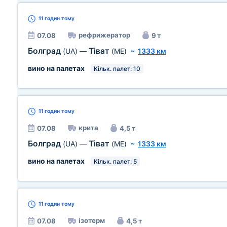
11 годин
тому
рефрижератор
07.08
9 т
Болград
Тіват
(UA)
—
(ME)
~
1333 км
вино на палетах
Кільк. палет: 10
11 годин
тому
крита
07.08
4,5 т
Болград
Тіват
(UA)
—
(ME)
~
1333 км
вино на палетах
Кільк. палет: 5
11 годин
тому
ізотерм
07.08
4,5 т