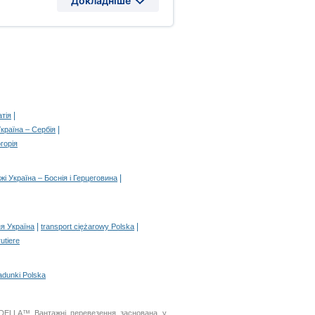
Докладніше
|
тія
|
країна – Сербія
горія
|
жі Україна – Боснія і Герцеговина
|
|
я Україна
transport ciężarowy Polska
rutiere
adunki Polska
я DELLA™ Вантажні перевезення заснована у