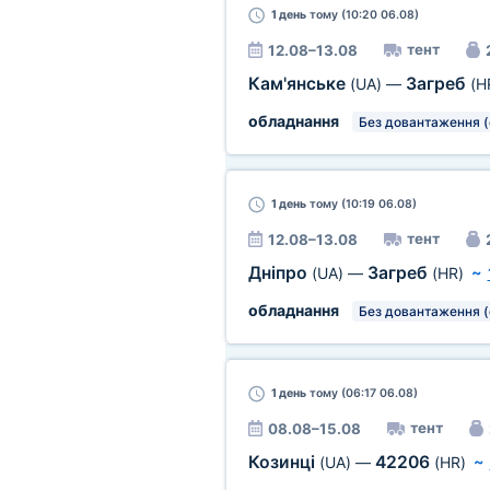
1 день
тому (10:20 06.08)
тент
12.08–13.08
Кам'янське
Загреб
(UA)
—
(H
обладнання
Без довантаження (
1 день
тому (10:19 06.08)
тент
12.08–13.08
Дніпро
Загреб
(UA)
—
(HR)
~
обладнання
Без довантаження (
1 день
тому (06:17 06.08)
тент
08.08–15.08
Козинці
42206
(UA)
—
(HR)
~