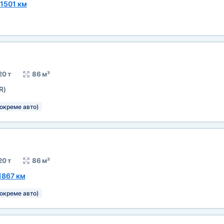
1501 км
20 т
86 м³
R)
окреме авто)
20 т
86 м³
1867 км
окреме авто)