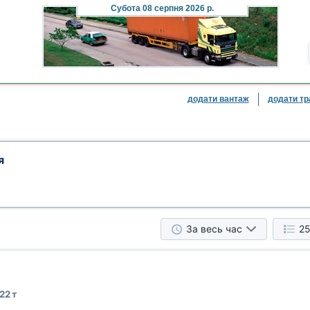
Субота
08 серпня 2026 р.
додати вантаж
додати тр
я
За весь час
25
22 т