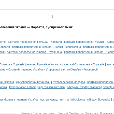
1
евезення Україна — Хорватія, сусідні напрямки:
|
|
атія
вантажні перевезення Польща – Хорватія
вантажні перевезення Румунія – Хорва
|
|
Хорватія
вантажні перевезення Україна – Боснія і Герцеговина
вантажні перевезення У
|
|
енія
вантажні перевезення Україна – Угорщина
вантажні перевезення Україна – Чорно
|
|
|
 Польща – Хорватія
вантажі Румунія – Хорватія
вантажі Словаччина – Хорватія
ванта
|
|
аїна – Словенія
вантажі Україна – Угорщина
вантажі Україна – Чорногорія
|
|
|
ки Украина
грузоперевозки Казахстан
грузоперевозки Молдова
вантажні перевезенн
|
|
|
|
huania
transportation Estonia
відстані між містами
odległości między miastami
distanţe 
|
|
|
|
|
зы Молдова
вантажі Україна
жүктер Қазақстан
marfuri Moldova
náklady Slovensko
ł
Розділ «Пошук вантажів / Вантажі Україна — Хорватія». Компані