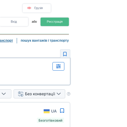
Грузія
Вхід
або
Реєстрація
анспорт
пошук вантажів і транспорту
Без конвертації
UA
Безготівковий