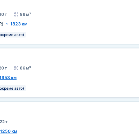
20 т
86 м³
R)
~
1823 км
окреме авто)
20 т
86 м³
1953 км
окреме авто)
22 т
1250 км