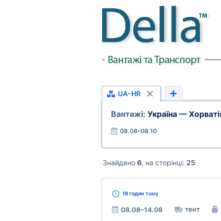
UA-HR
Вантажі:
Україна — Хорваті
08.08–08.10
Знайдено
6
, на сторінці:
25
18 годин
тому
тент
08.08–14.08