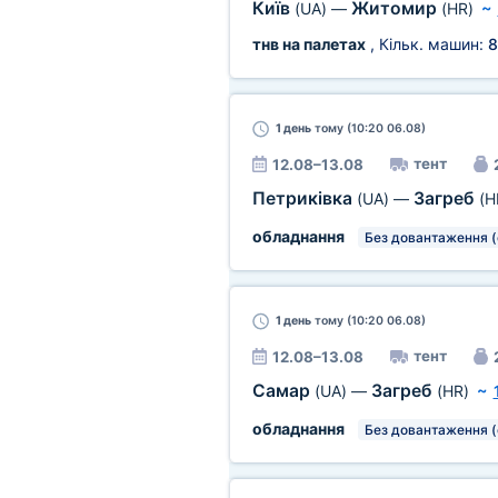
Київ
Житомир
(UA)
—
(HR)
~
тнв на палетах
, Кільк. машин:
8
1 день
тому (10:20 06.08)
тент
12.08–13.08
Петриківка
Загреб
(UA)
—
(H
обладнання
Без довантаження (
1 день
тому (10:20 06.08)
тент
12.08–13.08
Самар
Загреб
(UA)
—
(HR)
~
обладнання
Без довантаження (