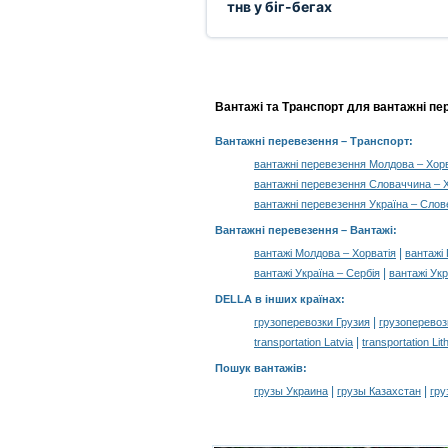
тнв у біг-бегах
Вантажі та Транспорт для вантажні пер
Вантажні перевезення
– Транспорт:
вантажні перевезення Молдова – Хорв
вантажні перевезення Словаччина – 
вантажні перевезення Україна – Слов
Вантажні перевезення –
Вантажі
:
|
вантажі Молдова – Хорватія
вантажі
|
вантажі Україна – Сербія
вантажі Укр
DELLA в інших країнах
:
|
грузоперевозки Грузия
грузоперевоз
|
transportation Latvia
transportation Lit
Пошук вантажів
:
|
|
грузы Украина
грузы Казахстан
гру