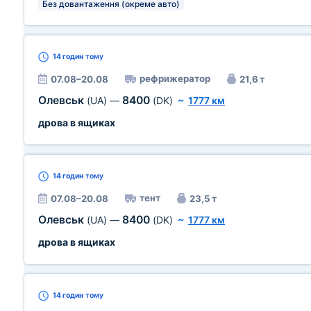
Без довантаження (окреме авто)
14 годин
тому
рефрижератор
07.08–20.08
21,6 т
Олевськ
8400
(UA)
—
(DK)
~
1777 км
дрова в ящиках
14 годин
тому
тент
07.08–20.08
23,5 т
Олевськ
8400
(UA)
—
(DK)
~
1777 км
дрова в ящиках
14 годин
тому