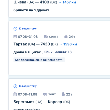
Цінева
4100
(UA)
—
(DK)
~
1457 км
брикети на піддонах
12 годин
тому
крита
07.08–31.08
24 т
Тартак
7430
(UA)
—
(DK)
~
1596 км
дрова в ящиках
, Кільк. машин:
16
Без довантаження (окреме авто)
13 годин
тому
тент
07.08–11.08
22 т
Берегомет
Корсер
(UA)
—
(DK)
пиломатеріали