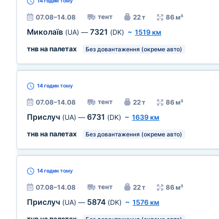
14 годин
тому
тент
07.08–14.08
22 т
86 м³
Миколаїв
7321
(UA)
—
(DK)
~
1519 км
тнв на палетах
Без довантаження (окреме авто)
14 годин
тому
тент
07.08–14.08
22 т
86 м³
Прислуч
6731
(UA)
—
(DK)
~
1639 км
тнв на палетах
Без довантаження (окреме авто)
14 годин
тому
тент
07.08–14.08
22 т
86 м³
Прислуч
5874
(UA)
—
(DK)
~
1576 км
тнв на палетах