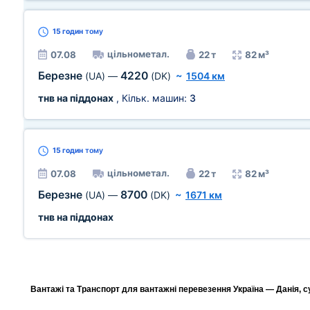
15 годин
тому
цільнометал.
07.08
22 т
82 м³
Березне
4220
(UA)
—
(DK)
~
1504 км
тнв на піддонах
, Кільк. машин:
3
15 годин
тому
цільнометал.
07.08
22 т
82 м³
Березне
8700
(UA)
—
(DK)
~
1671 км
тнв на піддонах
Вантажі та Транспорт для вантажні перевезення Україна — Данія, с