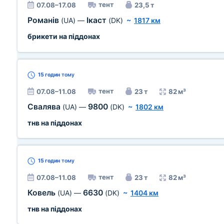
тент
07.08–17.08
23,5 т
Романів
Ікаст
(UA)
—
(DK)
~
1817 км
брикети на піддонах
15 годин
тому
тент
07.08–11.08
23 т
82 м³
Свалява
9800
(UA)
—
(DK)
~
1802 км
тнв на піддонах
15 годин
тому
тент
07.08–11.08
23 т
82 м³
Ковель
6630
(UA)
—
(DK)
~
1404 км
тнв на піддонах