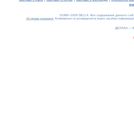
ва
©1995–2026 DELLA. Все содержание данного сайта
Усі права захищені.
Копіювання та розміщення в інших засобах інформації
0.22(aws2)
070826-07:12:48
ДЕЛЛА® —