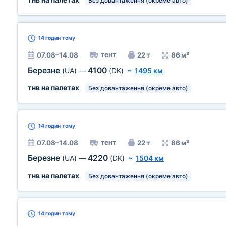
Без довантаження (окреме авто)
14 годин
тому
тент
07.08–14.08
22 т
86 м³
Березне
4100
(UA)
—
(DK)
~
1495 км
тнв на палетах
Без довантаження (окреме авто)
14 годин
тому
тент
07.08–14.08
22 т
86 м³
Березне
4220
(UA)
—
(DK)
~
1504 км
тнв на палетах
Без довантаження (окреме авто)
14 годин
тому