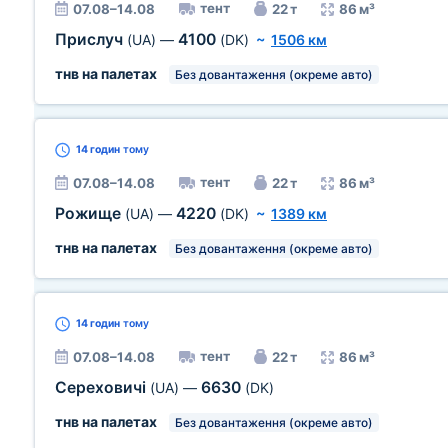
тент
07.08–14.08
22 т
86 м³
Прислуч
4100
(UA)
—
(DK)
~
1506 км
тнв на палетах
Без довантаження (окреме авто)
14 годин
тому
тент
07.08–14.08
22 т
86 м³
Рожище
4220
(UA)
—
(DK)
~
1389 км
тнв на палетах
Без довантаження (окреме авто)
14 годин
тому
тент
07.08–14.08
22 т
86 м³
Сереховичі
6630
(UA)
—
(DK)
тнв на палетах
Без довантаження (окреме авто)