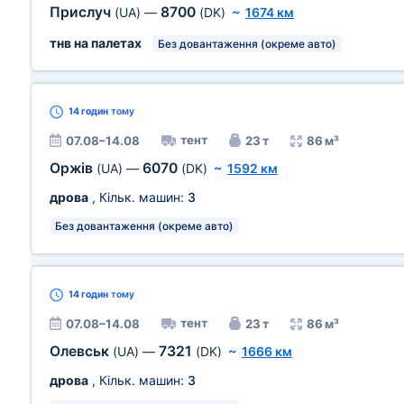
Прислуч
8700
(UA)
—
(DK)
~
1674 км
тнв на палетах
Без довантаження (окреме авто)
14 годин
тому
тент
07.08–14.08
23 т
86 м³
Оржів
6070
(UA)
—
(DK)
~
1592 км
дрова
, Кільк. машин:
3
Без довантаження (окреме авто)
14 годин
тому
тент
07.08–14.08
23 т
86 м³
Олевськ
7321
(UA)
—
(DK)
~
1666 км
дрова
, Кільк. машин:
3