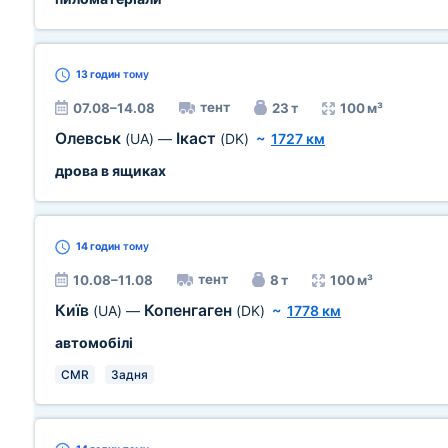
13 годин
тому
тент
07.08–14.08
23 т
100 м³
Олевськ
Ікаст
(UA)
—
(DK)
~
1727 км
дрова в ящиках
14 годин
тому
тент
10.08–11.08
8 т
100 м³
Київ
Копенгаген
(UA)
—
(DK)
~
1778 км
автомобілі
CMR
Задня