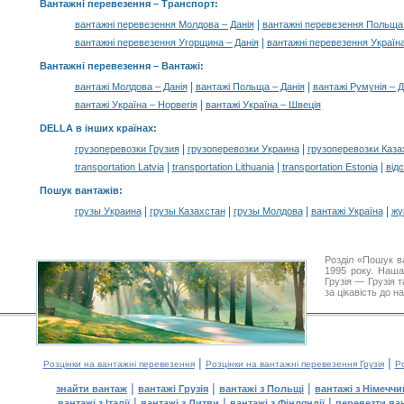
Вантажні перевезення
– Транспорт:
|
вантажні перевезення Молдова – Данія
вантажні перевезення Польща 
|
вантажні перевезення Угорщина – Данія
вантажні перевезення Україн
Вантажні перевезення –
Вантажі
:
|
|
вантажі Молдова – Данія
вантажі Польща – Данія
вантажі Румунія – Д
|
вантажі Україна – Норвегія
вантажі Україна – Швеція
DELLA в інших країнах
:
|
|
грузоперевозки Грузия
грузоперевозки Украина
грузоперевозки Каза
|
|
|
transportation Latvia
transportation Lithuania
transportation Estonia
від
Пошук вантажів
:
|
|
|
|
грузы Украина
грузы Казахстан
грузы Молдова
вантажі Україна
жү
Розділ «Пошук в
1995 року. Наша
Грузія — Грузія 
за цікавість до 
|
|
Розцінки на вантажні перевезення
Розцінки на вантажні перевезення Грузія
Ро
|
|
|
знайти вантаж
вантажі Грузія
вантажі з Польщі
вантажі з Німечч
|
|
|
вантажі з Італії
вантажі з Литви
вантажі з Фінляндії
перевезти ва