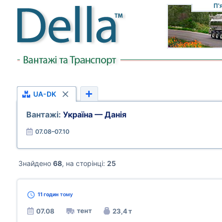
П'
UA-DK
Вантажі:
Україна — Данія
07.08–07.10
Знайдено
68
, на сторінці:
25
11 годин
тому
тент
07.08
23,4 т