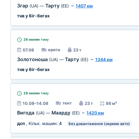
Згар
Тарту
(UA)
—
(EE)
~
1407 км
тнв у біг-бегах
26 хвилин
тому
крита
07.08
23 т
Золотоноша
Тарту
(UA)
—
(EE)
~
1344 км
тнв у біг-бегах
28 хвилин
тому
тент
10.08–14.08
23 т
86 м³
Вигода
Маарду
(UA)
—
(EE)
~
1420 км
дсп
, Кільк. машин:
4
Без довантаження (окреме авто)