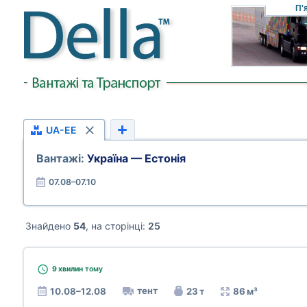
П'
UA-EE
Вантажі:
Україна — Естонія
07.08–07.10
Знайдено
54
, на сторінці:
25
9 хвилин
тому
тент
10.08–12.08
23 т
86 м³