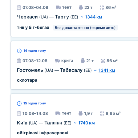
тент
07.08–04.09
23 т
86 м³
Черкаси
Тарту
(UA)
—
(EE)
~
1344 км
тнв у біг-бегах
Без довантаження (окреме авто)
14 годин
тому
крита
07.08–12.08
21 т
86 м³
Гостомель
Табасалу
(UA)
—
(EE)
~
1341 км
склотара
15 годин
тому
тент
10.08–14.08
1,9 т
8,65 м³
Київ
Таллінн
(UA)
—
(EE)
~
1740 км
обігрівачі інфрачервоні