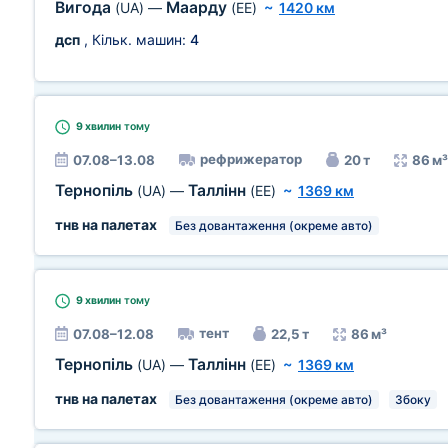
Вигода
Маарду
(UA)
—
(EE)
~
1420 км
дсп
, Кільк. машин:
4
9 хвилин
тому
рефрижератор
07.08–13.08
20 т
86 м³
Тернопіль
Таллінн
(UA)
—
(EE)
~
1369 км
тнв на палетах
Без довантаження (окреме авто)
9 хвилин
тому
тент
07.08–12.08
22,5 т
86 м³
Тернопіль
Таллінн
(UA)
—
(EE)
~
1369 км
тнв на палетах
Без довантаження (окреме авто)
Збоку