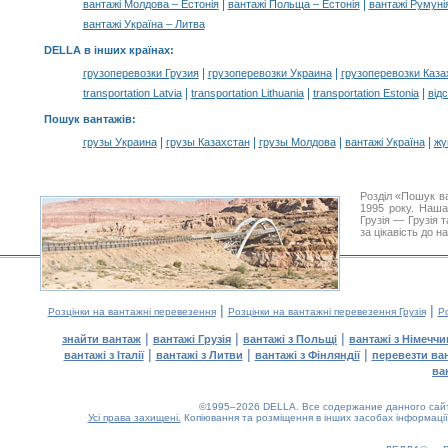
|
|
вантажі Молдова – Естонія
вантажі Польща – Естонія
вантажі Румунія
вантажі Україна – Литва
DELLA в інших країнах
:
|
|
грузоперевозки Грузия
грузоперевозки Украина
грузоперевозки Каза
|
|
|
transportation Latvia
transportation Lithuania
transportation Estonia
від
Пошук вантажів
:
|
|
|
|
грузы Украина
грузы Казахстан
грузы Молдова
вантажі Україна
жү
Розділ «Пошук в
1995 року. Наша
Грузія — Грузія 
за цікавість до 
|
|
Розцінки на вантажні перевезення
Розцінки на вантажні перевезення Грузія
Ро
|
|
|
знайти вантаж
вантажі Грузія
вантажі з Польщі
вантажі з Німечч
|
|
|
вантажі з Італії
вантажі з Литви
вантажі з Фінляндії
перевезти ва
ва
©1995–2026 DELLA. Все содержание данного сайта
Усі права захищені.
Копіювання та розміщення в інших засобах інформації
0.17(aws3)
070826-09:11:35