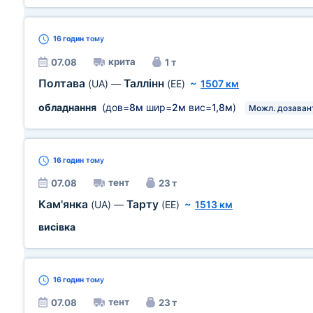
16 годин
тому
крита
07.08
1 т
Полтава
Таллінн
(UA)
—
(EE)
~
1507 км
обладнання
(дов=
8м
шир=
2м
вис=
1,8м
)
Можл. дозаван
16 годин
тому
тент
07.08
23 т
Кам'янка
Тарту
(UA)
—
(EE)
~
1513 км
висівка
16 годин
тому
тент
07.08
23 т