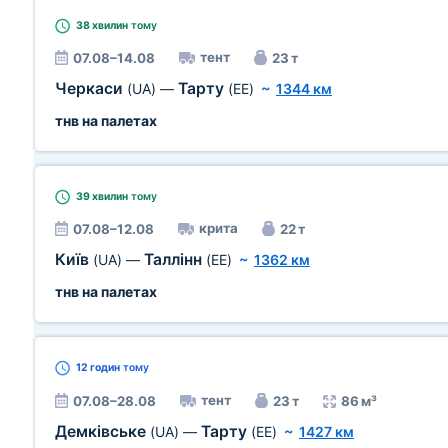
38 хвилин
тому
тент
07.08–14.08
23 т
Черкаси
Тарту
(UA)
—
(EE)
~
1344 км
тнв на палетах
39 хвилин
тому
крита
07.08–12.08
22 т
Київ
Таллінн
(UA)
—
(EE)
~
1362 км
тнв на палетах
12 годин
тому
тент
07.08–28.08
23 т
86 м³
Демківське
Тарту
(UA)
—
(EE)
~
1427 км