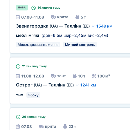
14 хвилин
тому
НОВА
крита
07.08–11.08
5 т
Звенигородка
Таллінн
(UA)
—
(EE)
~
1549 км
меблі м 'які
(дов=
6,5м
шир=
2,45м
вис=
2,4м
)
Можл. дозавантаження
Митний контроль
21 хвилину
тому
тент
11.08–12.08
10 т
100 м³
Острог
Таллінн
(UA)
—
(EE)
~
1241 км
тнс
Збоку
26 хвилин
тому
крита
07.08
23 т