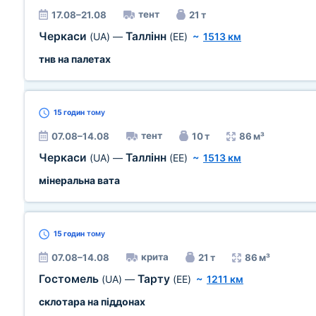
тент
17.08–21.08
21 т
Черкаси
Таллінн
(UA)
—
(EE)
~
1513 км
тнв на палетах
15 годин
тому
тент
07.08–14.08
10 т
86 м³
Черкаси
Таллінн
(UA)
—
(EE)
~
1513 км
мінеральна вата
15 годин
тому
крита
07.08–14.08
21 т
86 м³
Гостомель
Тарту
(UA)
—
(EE)
~
1211 км
склотара на піддонах