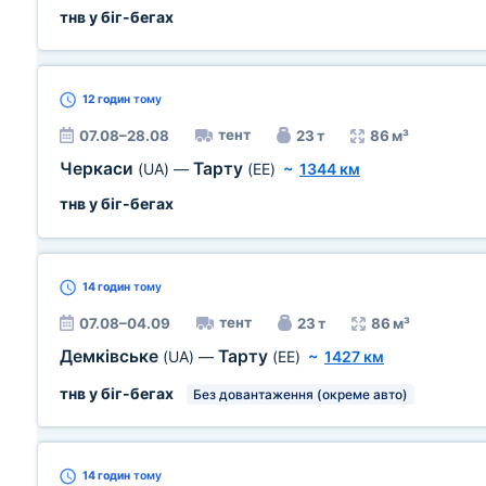
тнв у біг-бегах
12 годин
тому
тент
07.08–28.08
23 т
86 м³
Черкаси
Тарту
(UA)
—
(EE)
~
1344 км
тнв у біг-бегах
14 годин
тому
тент
07.08–04.09
23 т
86 м³
Демківське
Тарту
(UA)
—
(EE)
~
1427 км
тнв у біг-бегах
Без довантаження (окреме авто)
14 годин
тому