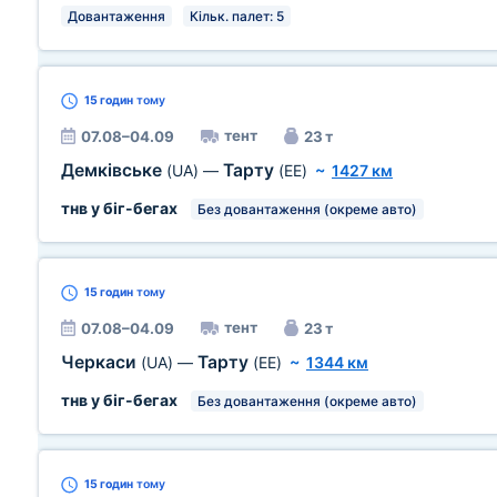
Довантаження
Кільк. палет: 5
15 годин
тому
тент
07.08–04.09
23 т
Демківське
Тарту
(UA)
—
(EE)
~
1427 км
тнв у біг-бегах
Без довантаження (окреме авто)
15 годин
тому
тент
07.08–04.09
23 т
Черкаси
Тарту
(UA)
—
(EE)
~
1344 км
тнв у біг-бегах
Без довантаження (окреме авто)
15 годин
тому