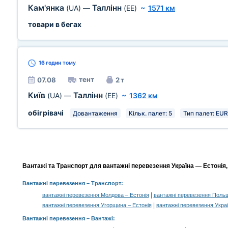
Кам'янка
Таллінн
(UA)
—
(EE)
~
1571 км
товари в бегах
16 годин
тому
тент
07.08
2 т
Київ
Таллінн
(UA)
—
(EE)
~
1362 км
обігрівачі
Довантаження
Кільк. палет: 5
Тип палет: EUR 
Вантажі та Транспорт для вантажні перевезення Україна — Естонія,
Вантажні перевезення
– Транспорт:
|
вантажні перевезення Молдова – Естонія
вантажні перевезення Польщ
|
вантажні перевезення Угорщина – Естонія
вантажні перевезення Украї
Вантажні перевезення –
Вантажі
: