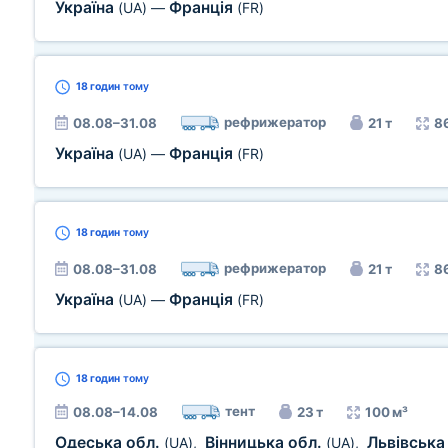
Україна
Франція
(UA)
—
(FR)
18 годин
тому
рефрижератор
08.08–31.08
21 т
8
Україна
Франція
(UA)
—
(FR)
18 годин
тому
рефрижератор
08.08–31.08
21 т
8
Україна
Франція
(UA)
—
(FR)
18 годин
тому
тент
08.08–14.08
23 т
100 м³
Одеська обл.
Вінницька обл.
Львівська
(UA)
,
(UA)
,