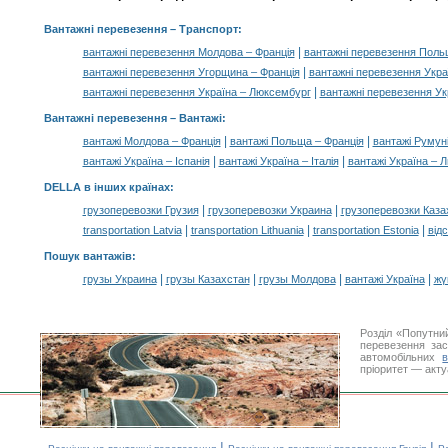
Вантажні перевезення
– Транспорт:
|
вантажні перевезення Молдова – Франція
вантажні перевезення Поль
|
вантажні перевезення Угорщина – Франція
вантажні перевезення Украї
|
вантажні перевезення Україна – Люксембург
вантажні перевезення Ук
Вантажні перевезення –
Вантажі
:
|
|
вантажі Молдова – Франція
вантажі Польща – Франція
вантажі Румуні
|
|
вантажі Україна – Іспанія
вантажі Україна – Італія
вантажі Україна – 
DELLA в інших країнах
:
|
|
грузоперевозки Грузия
грузоперевозки Украина
грузоперевозки Каза
|
|
|
transportation Latvia
transportation Lithuania
transportation Estonia
від
Пошук вантажів
:
|
|
|
|
грузы Украина
грузы Казахстан
грузы Молдова
вантажі Україна
жү
Розділ «Попутни
перевезення за
автомобільних
пріоритет — акту
|
|