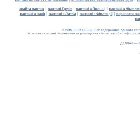
Розцінки на вантажні перевезення
Розцінки на вантажні перевезення Грузія
Ро
|
|
|
знайти вантаж
вантажі Грузія
вантажі з Польщі
вантажі з Німечч
|
|
|
вантажі з Італії
вантажі з Литви
вантажі з Фінляндії
перевезти ва
ва
©1995–2026 DELLA. Все содержание данного сайта
Усі права захищені.
Копіювання та розміщення в інших засобах інформації
0.12(aws3)
080826-04:41:44
ДЕЛЛА® —