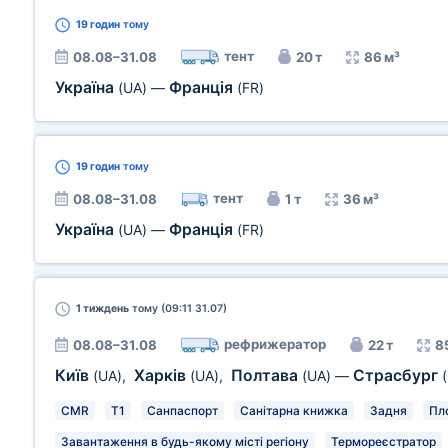
19 годин
тому
тент
08.08–31.08
20 т
86 м³
Україна
Франція
(UA)
—
(FR)
19 годин
тому
тент
08.08–31.08
1 т
36 м³
Україна
Франція
(UA)
—
(FR)
1 тиждень
тому (09:11 31.07)
рефрижератор
08.08–31.08
22 т
8
Київ
Харків
Полтава
Страсбург
(UA)
,
(UA)
,
(UA)
—
CMR
T1
Санпаспорт
Санітарна книжка
Задня
Пл
Завантаження в будь-якому місті регіону
Термореєстратор