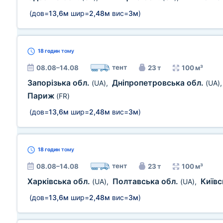
(дов=
13,6м
шир=
2,48м
вис=
3м
)
18 годин
тому
тент
08.08–14.08
23 т
100 м³
Запорізька обл.
Дніпропетровська обл.
(UA)
,
(UA)
Париж
(FR)
(дов=
13,6м
шир=
2,48м
вис=
3м
)
18 годин
тому
тент
08.08–14.08
23 т
100 м³
Харківська обл.
Полтавська обл.
Київс
(UA)
,
(UA)
,
(дов=
13,6м
шир=
2,48м
вис=
3м
)