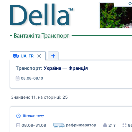
С
UA-FR
Транспорт:
Україна — Франція
08.08–08.10
Знайдено
11
, на сторінці:
25
18 годин
тому
рефрижератор
08.08–31.08
21 т
8