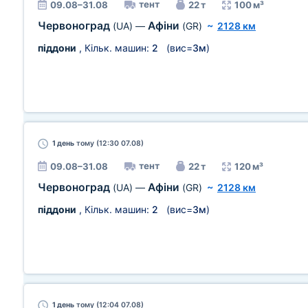
тент
09.08–31.08
22 т
100 м³
Червоноград
Афіни
(UA)
—
(GR)
~
2128 км
піддони
, Кільк. машин:
2
(вис=
3м
)
1 день
тому (12:30 07.08)
тент
09.08–31.08
22 т
120 м³
Червоноград
Афіни
(UA)
—
(GR)
~
2128 км
піддони
, Кільк. машин:
2
(вис=
3м
)
1 день
тому (12:04 07.08)