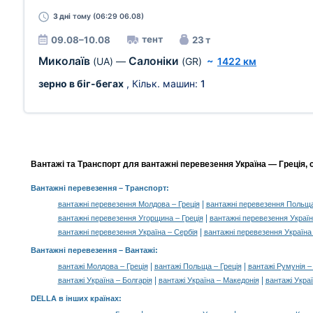
3 дні
тому (06:29 06.08)
тент
09.08–10.08
23 т
Миколаїв
Салоніки
(UA)
—
(GR)
~
1422 км
зерно в біг-бегах
, Кільк. машин:
1
Вантажі та Транспорт для вантажні перевезення Україна — Греція, 
Вантажні перевезення
– Транспорт:
|
вантажні перевезення Молдова – Греція
вантажні перевезення Польща
|
вантажні перевезення Угорщина – Греція
вантажні перевезення Україн
|
вантажні перевезення Україна – Сербія
вантажні перевезення Україна
Вантажні перевезення –
Вантажі
:
|
|
вантажі Молдова – Греція
вантажі Польща – Греція
вантажі Румунія –
|
|
вантажі Україна – Болгарія
вантажі Україна – Македонія
вантажі Украї
DELLA в інших країнах
: