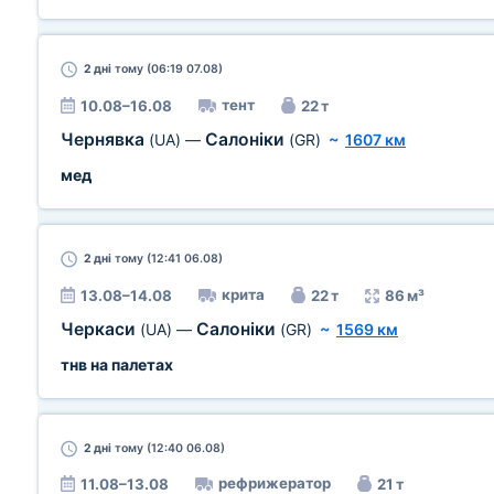
2 дні
тому (06:19 07.08)
тент
10.08–16.08
22 т
Чернявка
Салоніки
(UA)
—
(GR)
~
1607 км
мед
2 дні
тому (12:41 06.08)
крита
13.08–14.08
22 т
86 м³
Черкаси
Салоніки
(UA)
—
(GR)
~
1569 км
тнв на палетах
2 дні
тому (12:40 06.08)
рефрижератор
11.08–13.08
21 т