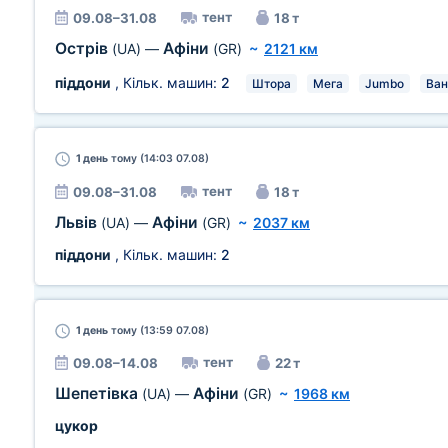
тент
09.08–31.08
18 т
Острів
Афіни
(UA)
—
(GR)
~
2121 км
піддони
, Кільк. машин:
2
Штора
Мега
Jumbo
Ван
1 день
тому (14:03 07.08)
тент
09.08–31.08
18 т
Львів
Афіни
(UA)
—
(GR)
~
2037 км
піддони
, Кільк. машин:
2
1 день
тому (13:59 07.08)
тент
09.08–14.08
22 т
Шепетівка
Афіни
(UA)
—
(GR)
~
1968 км
цукор