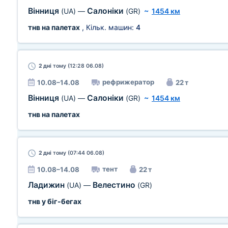
Вінниця
Салоніки
(UA)
—
(GR)
~
1454 км
тнв на палетах
, Кільк. машин:
4
2 дні
тому (12:28 06.08)
рефрижератор
10.08–14.08
22 т
Вінниця
Салоніки
(UA)
—
(GR)
~
1454 км
тнв на палетах
2 дні
тому (07:44 06.08)
тент
10.08–14.08
22 т
Ладижин
Велестино
(UA)
—
(GR)
тнв у біг-бегах