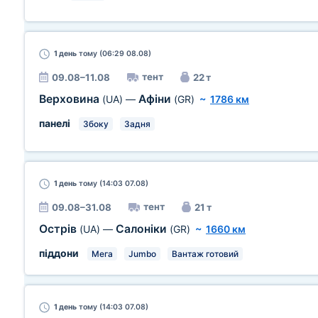
1 день
тому (06:29 08.08)
тент
09.08–11.08
22 т
Верховина
Афіни
(UA)
—
(GR)
~
1786 км
панелі
Збоку
Задня
1 день
тому (14:03 07.08)
тент
09.08–31.08
21 т
Острів
Салоніки
(UA)
—
(GR)
~
1660 км
піддони
Мега
Jumbo
Вантаж готовий
1 день
тому (14:03 07.08)