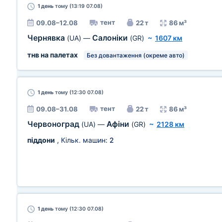
1 день
тому (13:19 07.08)
тент
09.08–12.08
22 т
86 м³
Чернявка
Салоніки
(UA)
—
(GR)
~
1607 км
тнв на палетах
Без довантаження (окреме авто)
1 день
тому (12:30 07.08)
тент
09.08–31.08
22 т
86 м³
Червоноград
Афіни
(UA)
—
(GR)
~
2128 км
піддони
, Кільк. машин:
2
1 день
тому (12:30 07.08)