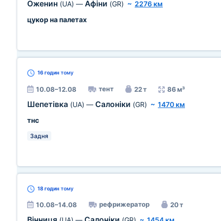
Оженин
Афіни
(UA)
—
(GR)
~
2276 км
цукор на палетах
16 годин
тому
тент
10.08–12.08
22 т
86 м³
Шепетівка
Салоніки
(UA)
—
(GR)
~
1470 км
тнс
Задня
18 годин
тому
рефрижератор
10.08–14.08
20 т
Вінниця
Салоніки
(UA)
—
(GR)
~
1454 км