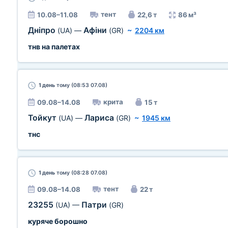
тент
10.08–11.08
22,6 т
86 м³
Дніпро
Афіни
(UA)
—
(GR)
~
2204 км
тнв на палетах
1 день
тому (08:53 07.08)
крита
09.08–14.08
15 т
Тойкут
Лариса
(UA)
—
(GR)
~
1945 км
тнс
1 день
тому (08:28 07.08)
тент
09.08–14.08
22 т
23255
Патри
(UA)
—
(GR)
куряче борошно