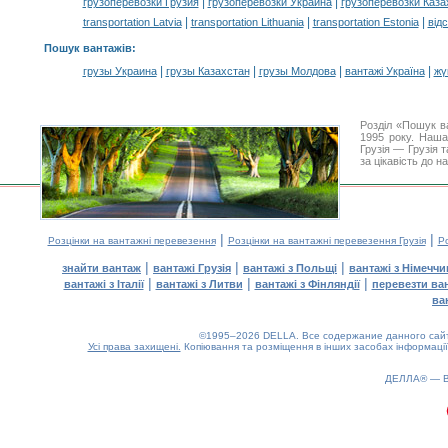
|
|
грузоперевозки Грузия
грузоперевозки Украина
грузоперевозки Каза
|
|
|
transportation Latvia
transportation Lithuania
transportation Estonia
від
Пошук вантажів
:
|
|
|
|
грузы Украина
грузы Казахстан
грузы Молдова
вантажі Україна
жү
Розділ «Пошук в
1995 року. Наша
Грузія — Грузія 
за цікавість до 
|
|
Розцінки на вантажні перевезення
Розцінки на вантажні перевезення Грузія
Ро
|
|
|
знайти вантаж
вантажі Грузія
вантажі з Польщі
вантажі з Німечч
|
|
|
вантажі з Італії
вантажі з Литви
вантажі з Фінляндії
перевезти ва
ва
©1995–2026 DELLA. Все содержание данного сайта
Усі права захищені.
Копіювання та розміщення в інших засобах інформації
0.16(aws4)
090826-10:09:59
ДЕЛЛА® —