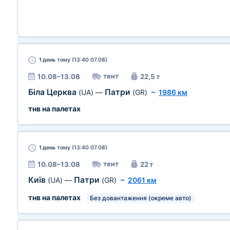
1 день
тому (13:40 07.08)
тент
10.08–13.08
22,5 т
Біла Церква
Патри
(UA)
—
(GR)
~
1986 км
тнв на палетах
1 день
тому (13:40 07.08)
тент
10.08–13.08
22 т
Київ
Патри
(UA)
—
(GR)
~
2061 км
тнв на палетах
Без довантаження (окреме авто)