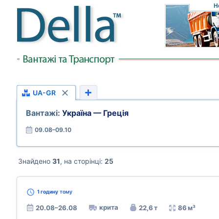
Н
UA-GR
Вантажі:
Україна — Греція
09.08–09.10
Знайдено
31
, на сторінці:
25
1 годину
тому
крита
20.08–26.08
22,6 т
86 м³