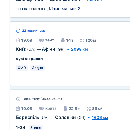
тнв на палетах
, Кільк. машин:
2
22 години
тому
тент
19.08
14 т
120 м³
Київ
Афіни
(UA)
—
(GR)
~
2098 км
сухі сніданки
CMR
Задня
1 день
тому (06:48 08.08)
крита
10.08
22,5 т
86 м³
Бориспіль
Салоніки
(UA)
—
(GR)
~
1606 км
1-24
Задня