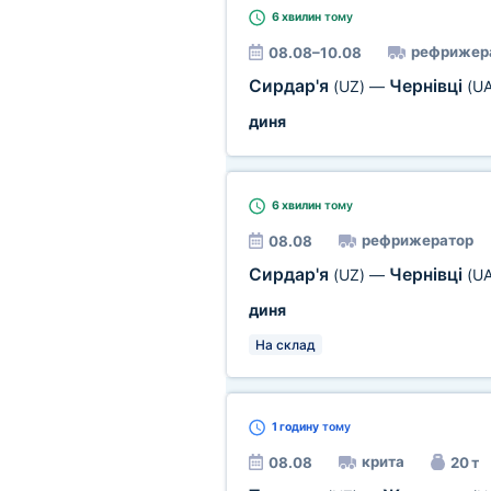
6 хвилин
тому
рефрижер
08.08–10.08
Сирдар'я
Чернівці
(UZ)
—
(UA
диня
6 хвилин
тому
рефрижератор
08.08
Сирдар'я
Чернівці
(UZ)
—
(UA
диня
На склад
1 годину
тому
крита
08.08
20 т