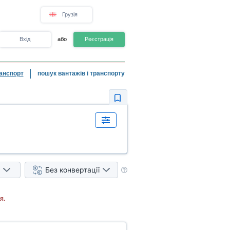
Грузія
Вхід
або
Реєстрація
анспорт
пошук вантажів і транспорту
Без конвертації
я.