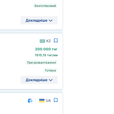
Безготівковий
Докладніше
KZ
200
000 тнг
1515,15 тнг/км
При розвантаженні
Готівка
Докладніше
UA