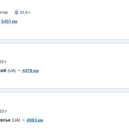
атор
21,5 т
~
5451 км
22 т
кий
(UA)
~
4478 км
22 т
івськ
(UA)
~
4983 км