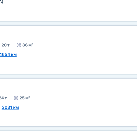
A)
20 т
86 м³
4654 км
24 т
25 м³
~
3031 км