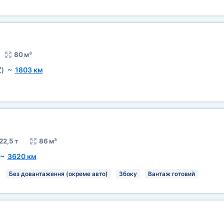
80 м³
Z)
~
1803 км
22,5 т
86 м³
~
3620 км
Без довантаження (окреме авто)
Збоку
Вантаж готовий