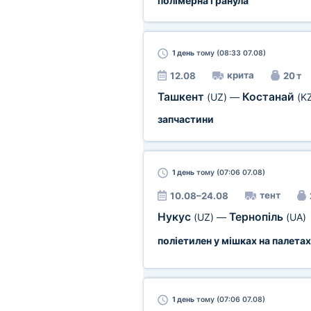
полімерна гранула
1 день
тому (08:33 07.08)
крита
12.08
20 т
Ташкент
Костанай
(UZ)
—
(K
запчастини
1 день
тому (07:06 07.08)
тент
10.08–24.08
Нукус
Тернопіль
(UZ)
—
(UA)
поліетилен у мішках на палетах
1 день
тому (07:06 07.08)