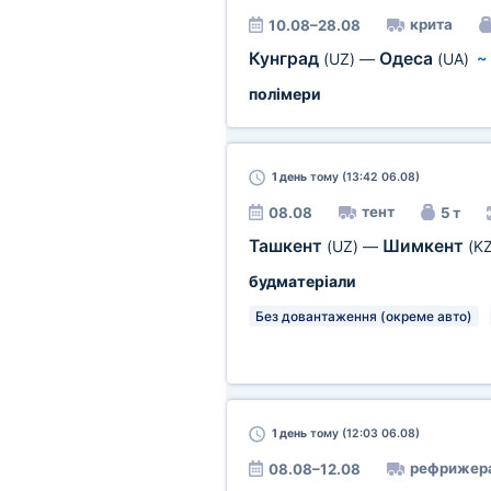
крита
10.08–28.08
Кунград
Одеса
(UZ)
—
(UA)
полімери
1 день
тому (13:42 06.08)
тент
08.08
5 т
Ташкент
Шимкент
(UZ)
—
(KZ
будматеріали
Без довантаження (окреме авто)
1 день
тому (12:03 06.08)
рефрижер
08.08–12.08