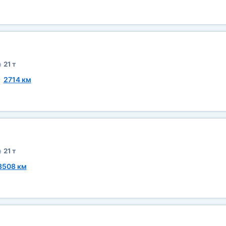
21 т
~
2714 км
21 т
3508 км