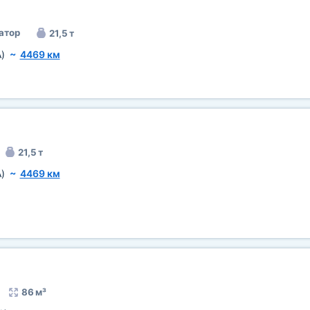
атор
21,5 т
)
~
4469 км
21,5 т
)
~
4469 км
86 м³