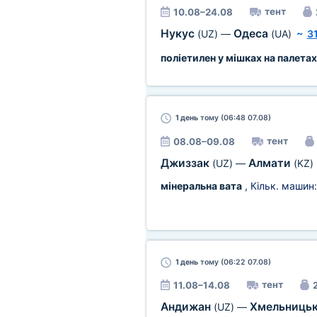
тент
10.08–24.08
Нукус
Одеса
(UZ)
—
(UA)
~
3
поліетилен у мішках на палетах
1 день
тому (06:48 07.08)
тент
08.08–09.08
Джиззак
Алмати
(UZ)
—
(KZ)
мінеральна вата
, Кільк. машин
1 день
тому (06:22 07.08)
тент
11.08–14.08
2
Андижан
Хмельниць
(UZ)
—