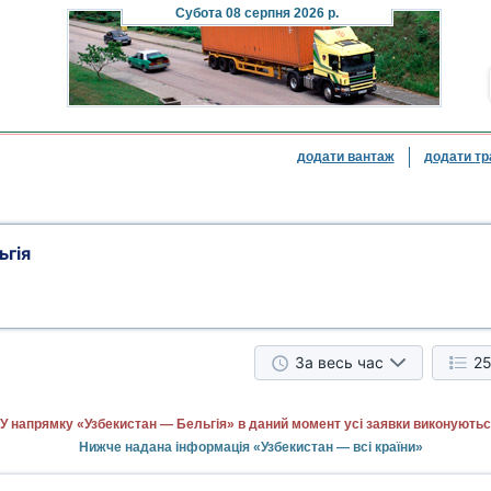
Субота
08 серпня 2026 р.
додати вантаж
додати тр
ьгія
За весь час
25
У напрямку «Узбекистан — Бельгія» в даний момент усі заявки виконуютьс
Нижче надана інформація «Узбекистан — всі країни»