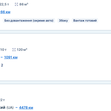
22,5 т
86 м³
166 км
Без довантаження (окреме авто)
Збоку
Вантаж готовий
10 т
120 м³
~
1091 км
:
2
2 т
кий
(UA)
~
4478 км