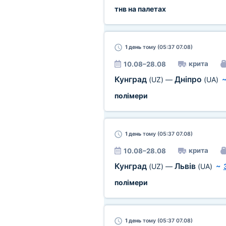
тнв на палетах
1 день
тому (05:37 07.08)
крита
10.08–28.08
Кунград
Дніпро
(UZ)
—
(UA)
полімери
1 день
тому (05:37 07.08)
крита
10.08–28.08
Кунград
Львів
(UZ)
—
(UA)
~
полімери
1 день
тому (05:37 07.08)