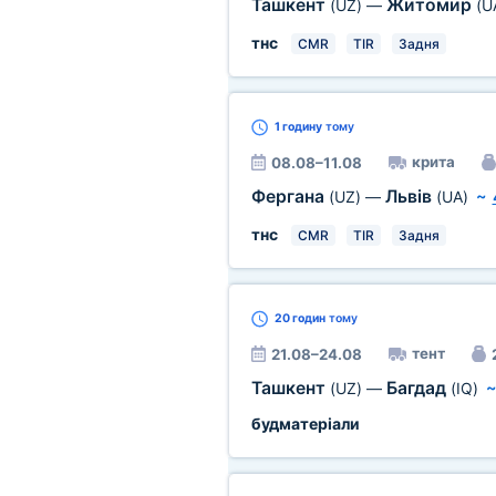
Ташкент
Житомир
(UZ)
—
(U
тнс
CMR
TIR
Задня
1 годину
тому
крита
08.08–11.08
Фергана
Львів
(UZ)
—
(UA)
~
тнс
CMR
TIR
Задня
20 годин
тому
тент
21.08–24.08
Ташкент
Багдад
(UZ)
—
(IQ)
будматеріали