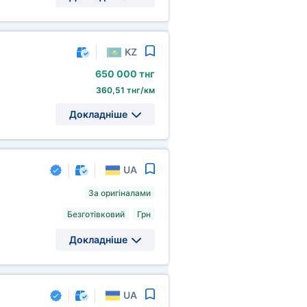
KZ
650
000 тнг
360,51 тнг/км
Докладніше
UA
За оригіналами
Безготівковий
Грн
Докладніше
UA