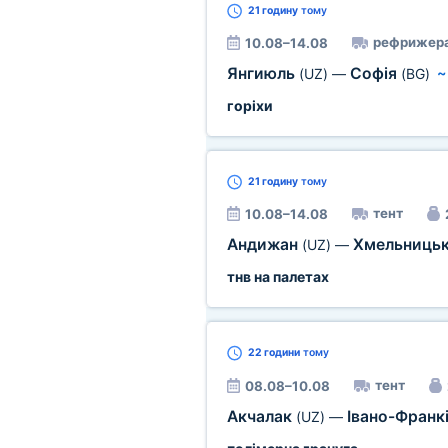
21 годину
тому
рефрижер
10.08–14.08
Янгиюль
Софія
(UZ)
—
(BG)
горіхи
21 годину
тому
тент
10.08–14.08
Андижан
Хмельниць
(UZ)
—
тнв на палетах
22 години
тому
тент
08.08–10.08
Акчалак
Івано-Франк
(UZ)
—