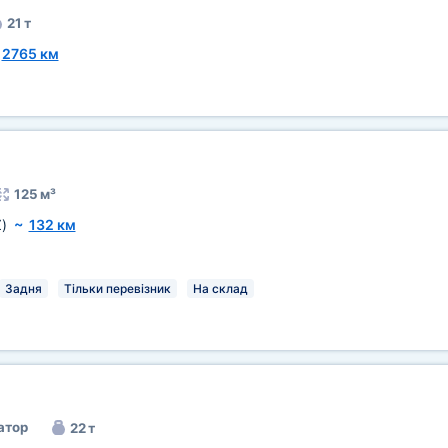
21 т
~
2765 км
125 м³
)
~
132 км
Задня
Тільки перевізник
На склад
атор
22 т