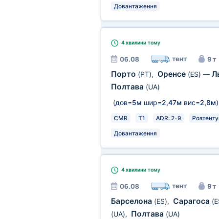
Довантаження
4 хвилини
тому
тент
06.08
9 т
Порто
Оренсе
Л
(PT)
,
(ES)
—
Полтава
(UA)
(дов=
5м
шир=
2,47м
вис=
2,8м
)
CMR
T1
ADR: 2-9
Розтенту
Довантаження
4 хвилини
тому
тент
06.08
9 т
Барселона
Сарагоса
(ES)
,
(E
Полтава
(UA)
,
(UA)