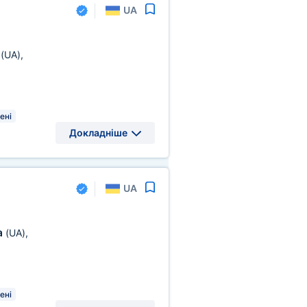
UA
а
(UA)
,
ені
Докладніше
UA
а
(UA)
,
ені