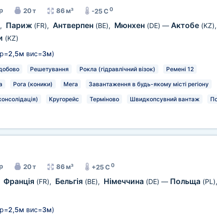
0
р
20 т
86 м³
-25 C
Париж
Антверпен
Мюнхен
Актобе
,
(FR)
,
(BE)
,
(DE)
—
(KZ)
и
(KZ)
р=
2,5м
вис=
3м
)
добово
Решетування
Рокла (гідравлічний візок)
Ремені 12
а
Рога (коники)
Мега
Завантаження в будь-якому місті регіону
консолідація)
Кругорейс
Терміново
Швидкопсувний вантаж
П
0
р
20 т
86 м³
+25 C
Франція
Бельгія
Німеччина
Польща
,
(FR)
,
(BE)
,
(DE)
—
(PL)
р=
2,5м
вис=
3м
)