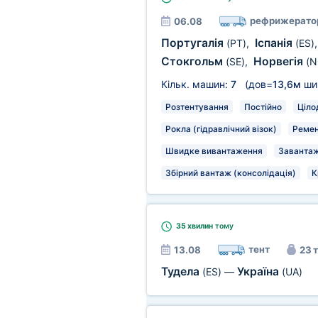
рефрижерато
06.08
Португалія
Іспанія
(PT)
,
(ES)
Стокгольм
Норвегія
(SE)
,
(N
Кільк. машин:
7
(дов=
13,6м
ши
Розтентування
Постійно
Ціло
Рокла (гідравлічний візок)
Ремен
Швидке вивантаження
Завантаж
Збірний вантаж (консолідація)
К
35 хвилин
тому
тент
13.08
23 т
Тудела
Україна
(ES)
—
(UA)