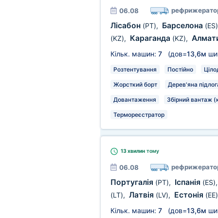
рефрижерато
06.08
Лісабон
Барселона
(PT)
,
(ES)
Караганда
Алмат
(KZ)
,
(KZ)
,
Кільк. машин:
7
(дов=
13,6м
ши
Розтентування
Постійно
Ціло
Жорсткий борт
Дерев'яна підлог
Довантаження
Збірний вантаж (
Термореєстратор
13 хвилин
тому
рефрижерато
06.08
Португалія
Іспанія
(PT)
,
(ES)
Латвія
Естонія
(LT)
,
(LV)
,
(EE)
Кільк. машин:
7
(дов=
13,6м
ши