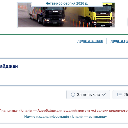
Четвер
06 серпня 2026 р.
додати вантаж
додати тр
байджан
За весь час
25
У напрямку «Іспанія — Азербайджан» в даний момент усі заявки виконують
Нижче надана інформація «Іспанія — всі країни»