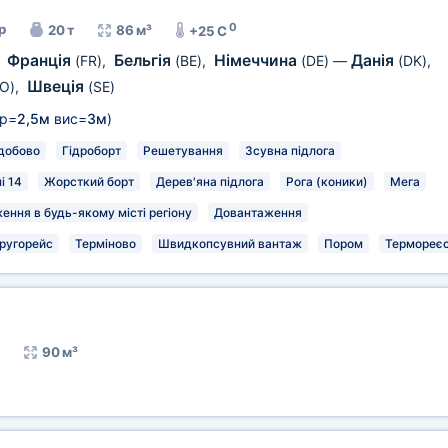
0
р
20 т
86 м³
+25 C
Франція
Бельгія
Німеччина
Данія
,
(FR)
,
(BE)
,
(DE)
—
(DK)
,
Швеція
O)
,
(SE)
р=
2,5м
вис=
3м
)
добово
Гідроборт
Решетування
Зсувна підлога
і 14
Жорсткий борт
Дерев'яна підлога
Рога (коники)
Мега
ення в будь-якому місті регіону
Довантаження
ругорейс
Терміново
Швидкопсувний вантаж
Пором
Термореєс
90 м³