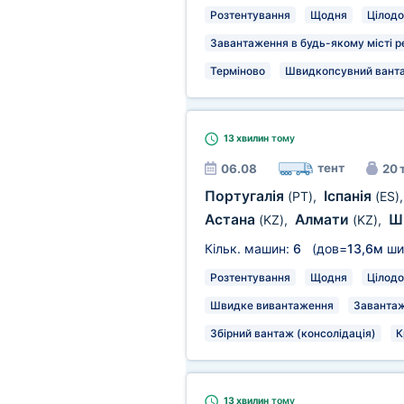
Розтентування
Щодня
Цілодо
Завантаження в будь-якому місті р
Терміново
Швидкопсувний вант
13 хвилин
тому
тент
06.08
20 
Португалія
Іспанія
(PT)
,
(ES)
Астана
Алмати
Ш
(KZ)
,
(KZ)
,
Кільк. машин:
6
(дов=
13,6м
ши
Розтентування
Щодня
Цілодо
Швидке вивантаження
Завантаж
Збірний вантаж (консолідація)
К
13 хвилин
тому