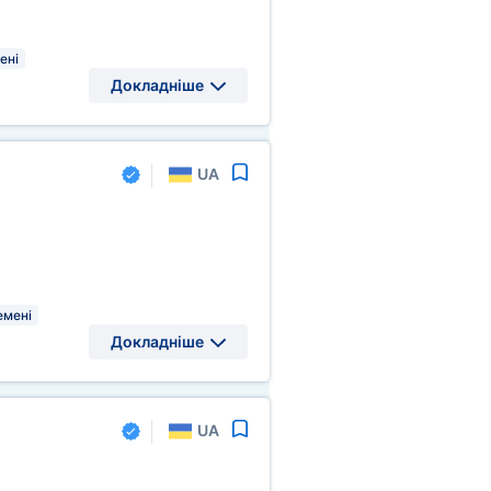
ені
Докладніше
UA
емені
Докладніше
UA