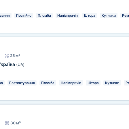
вання
Постійно
Пломба
Напівпричіп
Штора
Кутники
Рем
25 м³
Україна
(UA)
во
Розтентування
Пломба
Напівпричіп
Штора
Кутники
Р
30 м³