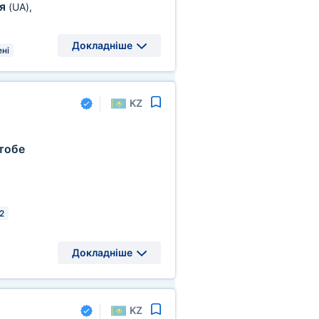
жя
(UA)
,
Докладніше
ні
KZ
тобе
2
Докладніше
KZ