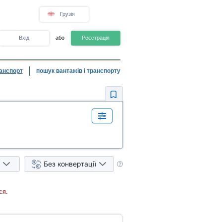
Грузія
Вхід
або
Реєстрація
анспорт
пошук вантажів і транспорту
Без конвертації
ся.