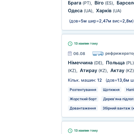
Брага
Віго
Барсе
(PT)
,
(ES)
,
Одеса
Харків
(UA)
,
(UA)
(дов=
5м
шир=
2,47м
вис=
2,8м
)
13 хвилин
тому
рефрижерато
06.08
Німеччина
Польща
(DE)
,
(PL)
Атирау
Актау
(KZ)
,
(KZ)
,
(KZ)
Кільк. машин:
12
(дов=
13,6м
ш
Розтентування
Щотижня
Напі
Жорсткий борт
Дерев'яна підлог
Довантаження
Збірний вантаж (
13 хвилин
тому