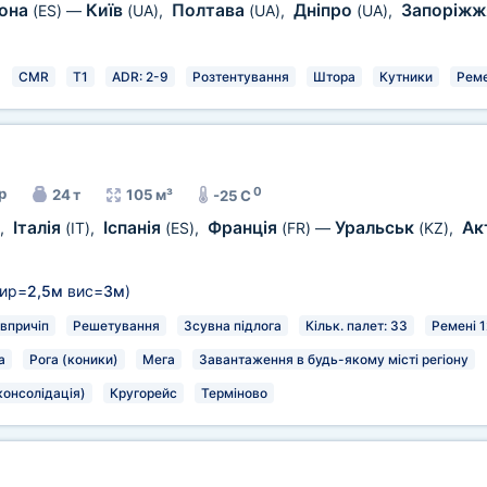
лона
Київ
Полтава
Дніпро
Запоріж
(ES)
—
(UA)
,
(UA)
,
(UA)
,
CMR
T1
ADR: 2-9
Розтентування
Штора
Кутники
Реме
0
р
24 т
105 м³
-25 C
Італія
Іспанія
Франція
Уральськ
Ак
,
(IT)
,
(ES)
,
(FR)
—
(KZ)
,
ир=
2,5м
вис=
3м
)
впричіп
Решетування
Зсувна підлога
Кільк. палет: 33
Ремені 1
а
Рога (коники)
Мега
Завантаження в будь-якому місті регіону
консолідація)
Кругорейс
Терміново