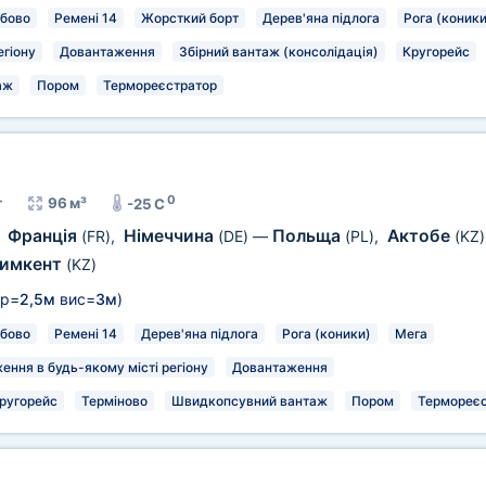
бово
Ремені 14
Жорсткий борт
Дерев'яна підлога
Рога (коники
егіону
Довантаження
Збірний вантаж (консолідація)
Кругорейс
аж
Пором
Термореєстратор
0
т
96 м³
-25 C
Франція
Німеччина
Польща
Актобе
,
(FR)
,
(DE)
—
(PL)
,
(KZ)
имкент
(KZ)
р=
2,5м
вис=
3м
)
бово
Ремені 14
Дерев'яна підлога
Рога (коники)
Мега
ення в будь-якому місті регіону
Довантаження
ругорейс
Терміново
Швидкопсувний вантаж
Пором
Термореєс