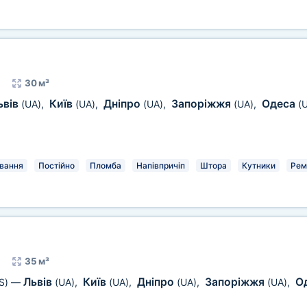
30 м³
ьвів
Київ
Дніпро
Запоріжжя
Одеса
(UA)
,
(UA)
,
(UA)
,
(UA)
,
(
вання
Постійно
Пломба
Напівпричіп
Штора
Кутники
Рем
35 м³
Львів
Київ
Дніпро
Запоріжжя
О
S)
—
(UA)
,
(UA)
,
(UA)
,
(UA)
,