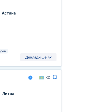
Астана
,
ором
Докладніше
KZ
Литва
,