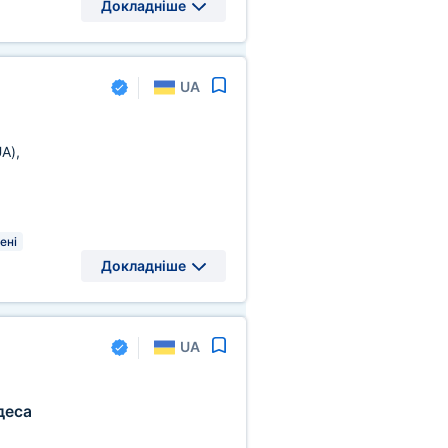
Докладніше
UA
UA)
,
ені
Докладніше
UA
деса