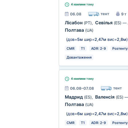
4 хвилини
тому
тент
06.08
9 т
Лісабон
Севілья
(PT)
,
(ES)
—
Полтава
(UA)
(дов=
5м
шир=
2,47м
вис=
2,8м
)
CMR
T1
ADR: 2-9
Розтенту
Довантаження
4 хвилини
тому
тент
06.08–07.08
Мадрид
Валенсія
(ES)
,
(ES)
Полтава
(UA)
(дов=
6м
шир=
2,47м
вис=
2,8м
)
CMR
T1
ADR: 2-9
Розтенту