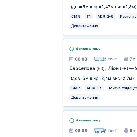
(дов=
5м
шир=
2,47м
вис=
2,8м
)
CMR
T1
ADR: 2-9
Розтенту
Довантаження
4 хвилини
тому
тент
06.08
7 т
Барселона
Ліон
(ES)
,
(FR)
—
(дов=
5м
шир=
2,4м
вис=
2,7м
)
CMR
ADR: 2-9
Митне свідоцт
Довантаження
4 хвилини
тому
тент
06.08
9 т