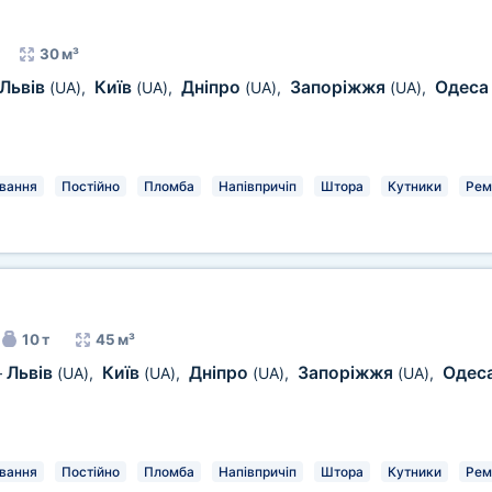
30 м³
Львів
Київ
Дніпро
Запоріжжя
Одес
(UA)
,
(UA)
,
(UA)
,
(UA)
,
вання
Постійно
Пломба
Напівпричіп
Штора
Кутники
Рем
10 т
45 м³
Львів
Київ
Дніпро
Запоріжжя
Одес
—
(UA)
,
(UA)
,
(UA)
,
(UA)
,
вання
Постійно
Пломба
Напівпричіп
Штора
Кутники
Рем