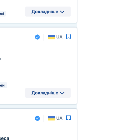
Докладніше
ні
UA
,
ені
Докладніше
UA
деса