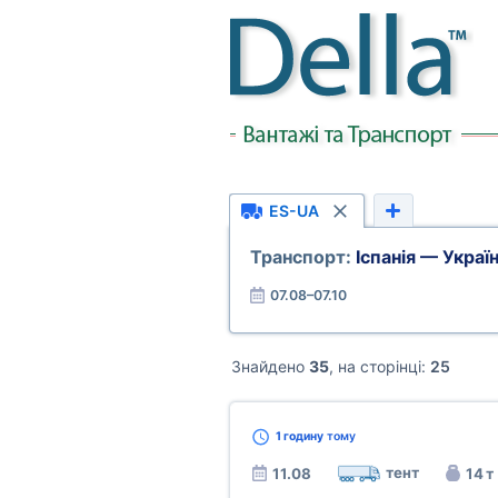
ES-UA
Транспорт:
Іспанія — Украї
07.08–07.10
Знайдено
35
, на сторінці:
25
1 годину
тому
тент
11.08
14 т