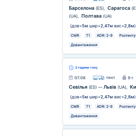
Барселона
Сарагоса
(ES)
,
(E
Полтава
(UA)
,
(UA)
(дов=
5м
шир=
2,47м
вис=
2,8м
)
CMR
T1
ADR: 2-9
Розтенту
Довантаження
2 години
тому
тент
07.08
9 т
Севілья
Львів
Ки
(ES)
—
(UA)
,
(дов=
5м
шир=
2,47м
вис=
2,8м
)
CMR
T1
ADR: 2-9
Розтенту
Довантаження