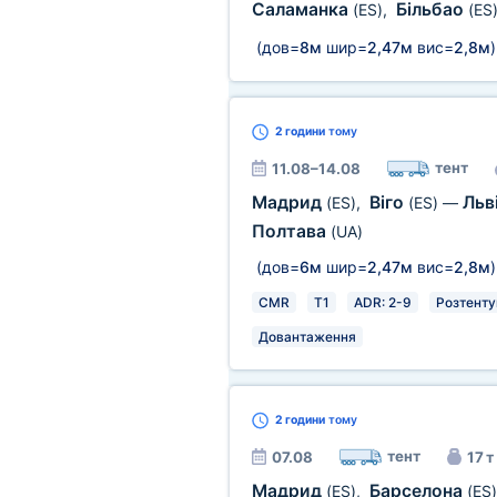
Саламанка
Більбао
(ES)
,
(ES
(дов=
8м
шир=
2,47м
вис=
2,8м
)
2 години
тому
тент
11.08–14.08
Мадрид
Віго
Льв
(ES)
,
(ES)
—
Полтава
(UA)
(дов=
6м
шир=
2,47м
вис=
2,8м
)
CMR
T1
ADR: 2-9
Розтенту
Довантаження
2 години
тому
тент
07.08
17 т
Мадрид
Барселона
(ES)
,
(ES)