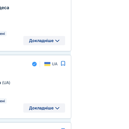
деса
ені
Докладніше
UA
а
(UA)
ені
Докладніше