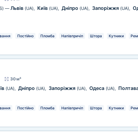
Львів
Київ
Дніпро
Запоріжжя
О
S)
—
(UA)
,
(UA)
,
(UA)
,
(UA)
,
вання
Постійно
Пломба
Напівпричіп
Штора
Кутники
Рем
30 м³
їв
Дніпро
Запоріжжя
Одеса
Полтав
(UA)
,
(UA)
,
(UA)
,
(UA)
,
вання
Постійно
Пломба
Напівпричіп
Штора
Кутники
Рем