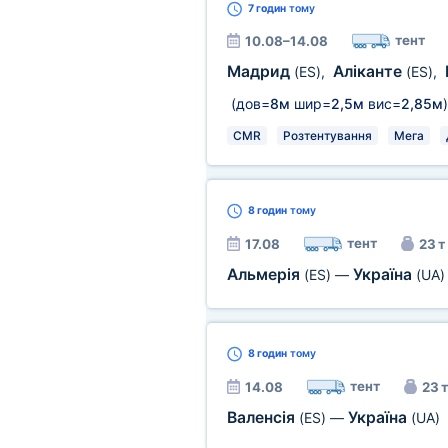
7 годин
тому
тент
10.08–14.08
Мадрид
Аліканте
(ES)
,
(ES)
,
(дов=
8м
шир=
2,5м
вис=
2,85м
)
CMR
Розтентування
Мега
8 годин
тому
тент
17.08
23 т
Альмерія
Україна
(ES)
—
(UA)
8 годин
тому
тент
14.08
23 т
Валенсія
Україна
(ES)
—
(UA)