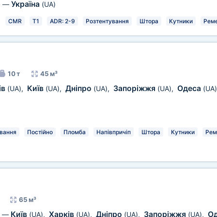
Україна
)
—
(UA)
CMR
T1
ADR: 2-9
Розтентування
Штора
Кутники
Реме
10 т
45 м³
ів
Київ
Дніпро
Запоріжжя
Одеса
(UA)
,
(UA)
,
(UA)
,
(UA)
,
(UA)
вання
Постійно
Пломба
Напівпричіп
Штора
Кутники
Рем
65 м³
Київ
Харків
Дніпро
Запоріжжя
О
—
(UA)
,
(UA)
,
(UA)
,
(UA)
,