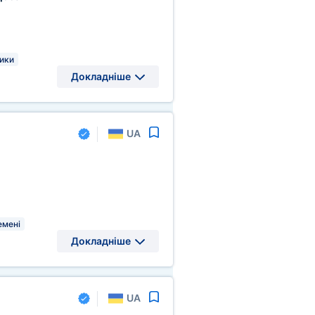
ики
Докладніше
UA
емені
Докладніше
UA