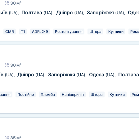
30 м³
иїв
Полтава
Дніпро
Запоріжжя
Оде
(UA)
,
(UA)
,
(UA)
,
(UA)
,
CMR
T1
ADR: 2-9
Розтентування
Штора
Кутники
Реме
30 м³
їв
Дніпро
Запоріжжя
Одеса
Полтав
(UA)
,
(UA)
,
(UA)
,
(UA)
,
вання
Постійно
Пломба
Напівпричіп
Штора
Кутники
Рем
35 м³