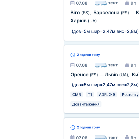
тент
07.08
9 т
Віго
Барселона
К
(ES)
,
(ES)
—
Харків
(UA)
(дов=
5м
шир=
2,47м
вис=
2,8м
)
2 години
тому
тент
07.08
9 т
Оренсе
Львів
Ки
(ES)
—
(UA)
,
(дов=
5м
шир=
2,47м
вис=
2,8м
)
CMR
T1
ADR: 2-9
Розтенту
Довантаження
2 години
тому
тент
07.08
9 т