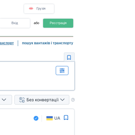
Грузія
Вхід
або
Реєстрація
анспорт
пошук вантажів і транспорту
Без конвертації
UA