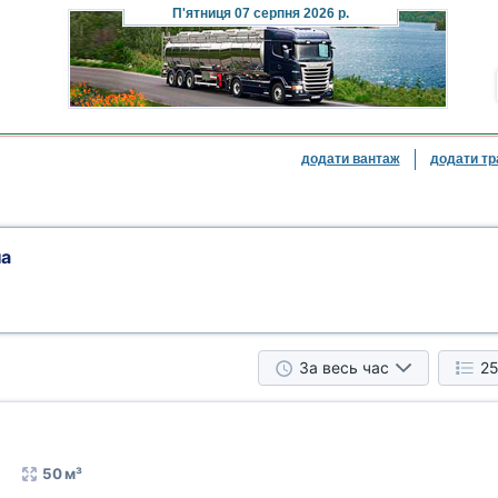
П'ятниця
07 серпня 2026 р.
додати вантаж
додати тр
на
За весь час
25
50 м³