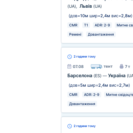
Львів
(UA)
,
(UA)
(дов=
10м
шир=
2,4м
вис=
2,8м
)
CMR
T1
ADR: 2-9
Митне св
Ремені
Довантаження
2 години
тому
тент
07.08
7 т
Барселона
Україна
(ES)
—
(U
(дов=
5м
шир=
2,4м
вис=
2,7м
)
CMR
ADR: 2-9
Митне свідоцт
Довантаження
2 години
тому