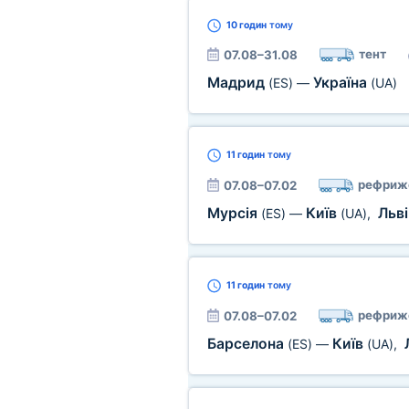
10 годин
тому
тент
07.08–31.08
Мадрид
Україна
(ES)
—
(UA)
11 годин
тому
рефриж
07.08–07.02
Мурсія
Київ
Льв
(ES)
—
(UA)
,
11 годин
тому
рефриж
07.08–07.02
Барселона
Київ
(ES)
—
(UA)
,