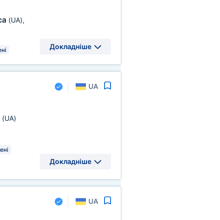
са
(UA)
,
Докладніше
ні
UA
а
(UA)
ені
Докладніше
UA