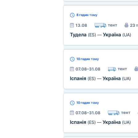
8 годин
тому
тент
13.08
23 т
Тудела
Україна
(ES)
—
(UA)
10 годин
тому
тент
07.08–31.08
Іспанія
Україна
(ES)
—
(UA)
10 годин
тому
тент
07.08–31.08
Іспанія
Україна
(ES)
—
(UA)