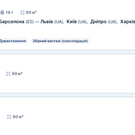
16 т
60 м³
Барселона
Львів
Київ
Дніпро
Харкі
(ES)
—
(UA)
,
(UA)
,
(UA)
,
Довантаження
Збірний вантаж (консолідація)
90 м³
90 м³