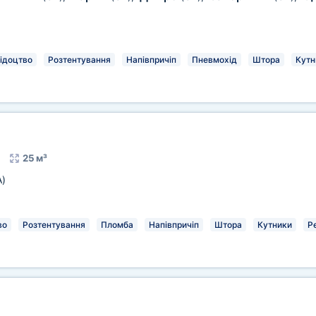
ідоцтво
Розтентування
Напівпричіп
Пневмохід
Штора
Кутн
25 м³
A)
во
Розтентування
Пломба
Напівпричіп
Штора
Кутники
Р