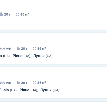
20 т
86 м³
ератор
20 т
86 м³
ів
Рівне
Луцьк
(UA)
,
(UA)
,
(UA)
ератор
20 т
86 м³
Львів
Рівне
Луцьк
(UA)
,
(UA)
,
(UA)