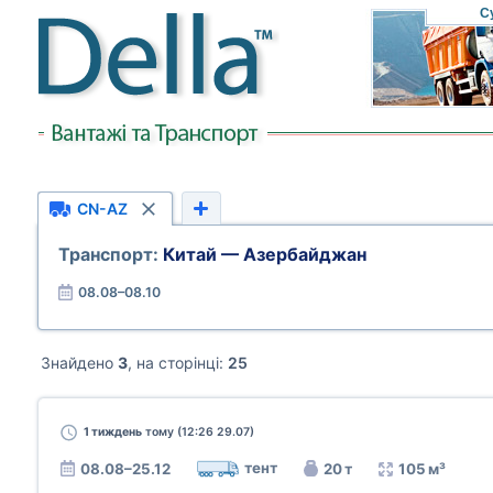
С
CN-AZ
Транспорт:
Китай — Азербайджан
08.08–08.10
Знайдено
3
, на сторінці:
25
1 тиждень
тому (12:26 29.07)
тент
08.08–25.12
20 т
105 м³