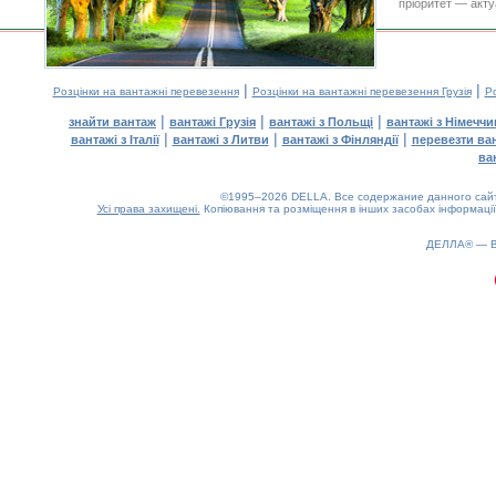
пріоритет — акту
|
|
Розцінки на вантажні перевезення
Розцінки на вантажні перевезення Грузія
Ро
|
|
|
знайти вантаж
вантажі Грузія
вантажі з Польщі
вантажі з Німечч
|
|
|
вантажі з Італії
вантажі з Литви
вантажі з Фінляндії
перевезти ва
ва
©1995–2026 DELLA. Все содержание данного сайта
Усі права захищені.
Копіювання та розміщення в інших засобах інформації
0.13(aws4)
080826-22:04:49
ДЕЛЛА® —