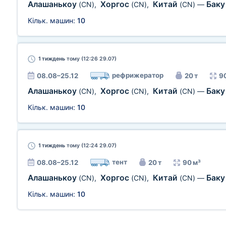
Алашанькоу
Хоргос
Китай
Бак
(CN)
,
(CN)
,
(CN)
—
Кільк. машин:
10
1 тиждень
тому (12:26 29.07)
рефрижератор
08.08–25.12
20 т
9
Алашанькоу
Хоргос
Китай
Бак
(CN)
,
(CN)
,
(CN)
—
Кільк. машин:
10
1 тиждень
тому (12:24 29.07)
тент
08.08–25.12
20 т
90 м³
Алашанькоу
Хоргос
Китай
Бак
(CN)
,
(CN)
,
(CN)
—
Кільк. машин:
10