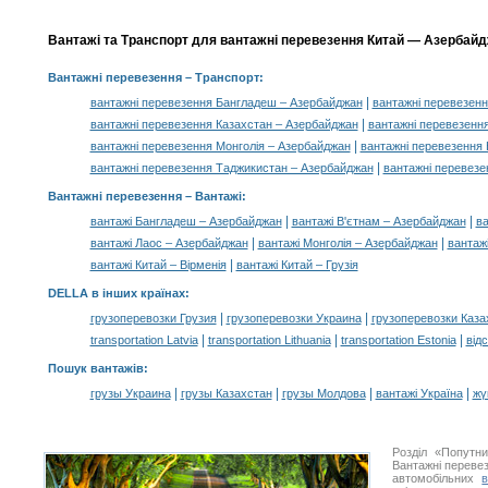
Вантажі та Транспорт для вантажні перевезення Китай — Азербайдж
Вантажні перевезення
– Транспорт:
|
вантажні перевезення Бангладеш – Азербайджан
вантажні перевезенн
|
вантажні перевезення Казахстан – Азербайджан
вантажні перевезенн
|
вантажні перевезення Монголія – Азербайджан
вантажні перевезення
|
вантажні перевезення Таджикистан – Азербайджан
вантажні перевезе
Вантажні перевезення –
Вантажі
:
|
|
вантажі Бангладеш – Азербайджан
вантажі В'єтнам – Азербайджан
ва
|
|
вантажі Лаос – Азербайджан
вантажі Монголія – Азербайджан
вантаж
|
вантажі Китай – Вірменія
вантажі Китай – Грузія
DELLA в інших країнах
:
|
|
грузоперевозки Грузия
грузоперевозки Украина
грузоперевозки Каза
|
|
|
transportation Latvia
transportation Lithuania
transportation Estonia
від
Пошук вантажів
:
|
|
|
|
грузы Украина
грузы Казахстан
грузы Молдова
вантажі Україна
жү
Розділ «Попутн
Вантажні перевез
автомобільних