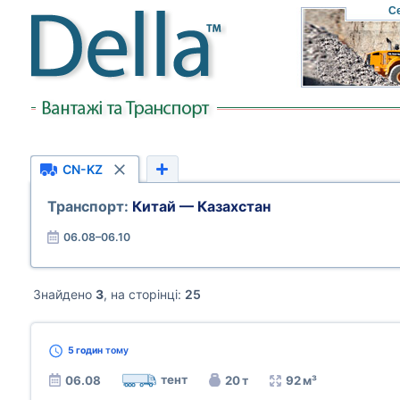
C
CN-KZ
Транспорт:
Китай — Казахстан
06.08–06.10
Знайдено
3
, на сторінці:
25
5 годин
тому
тент
06.08
20 т
92 м³