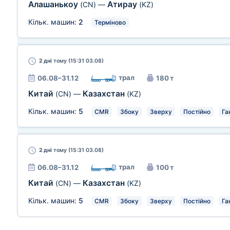
Алашанькоу
Атирау
(CN)
—
(KZ)
Кільк. машин:
2
Терміново
2 дні
тому (15:31 03.08)
трал
06.08–31.12
180 т
Китай
Казахстан
(CN)
—
(KZ)
Кільк. машин:
5
CMR
Збоку
Зверху
Постійно
Га
2 дні
тому (15:31 03.08)
трал
06.08–31.12
100 т
Китай
Казахстан
(CN)
—
(KZ)
Кільк. машин:
5
CMR
Збоку
Зверху
Постійно
Га