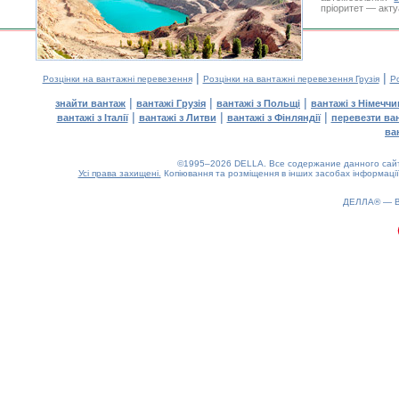
пріоритет — акту
|
|
Розцінки на вантажні перевезення
Розцінки на вантажні перевезення Грузія
Ро
|
|
|
знайти вантаж
вантажі Грузія
вантажі з Польщі
вантажі з Німечч
|
|
|
вантажі з Італії
вантажі з Литви
вантажі з Фінляндії
перевезти ва
ва
©1995–2026 DELLA. Все содержание данного сайта
Усі права захищені.
Копіювання та розміщення в інших засобах інформації
0.13(aws3)
060826-01:44:06
ДЕЛЛА® —