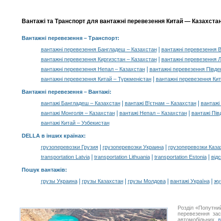
Вантажі та Транспорт для вантажні перевезення Китай — Казахстан,
Вантажні перевезення
– Транспорт:
|
вантажні перевезення Бангладеш – Казахстан
вантажні перевезення В
|
вантажні перевезення Киргизстан – Казахстан
вантажні перевезення Л
|
вантажні перевезення Непал – Казахстан
вантажні перевезення Півде
|
вантажні перевезення Китай – Туркменістан
вантажні перевезення Кит
Вантажні перевезення –
Вантажі
:
|
|
вантажі Бангладеш – Казахстан
вантажі В'єтнам – Казахстан
вантажі 
|
|
вантажі Монголія – Казахстан
вантажі Непал – Казахстан
вантажі Пів
вантажі Китай – Узбекистан
DELLA в інших країнах
:
|
|
грузоперевозки Грузия
грузоперевозки Украина
грузоперевозки Каза
|
|
|
transportation Latvia
transportation Lithuania
transportation Estonia
від
Пошук вантажів
:
|
|
|
|
грузы Украина
грузы Казахстан
грузы Молдова
вантажі Україна
жү
Розділ «Попутни
перевезення за
автомобільних