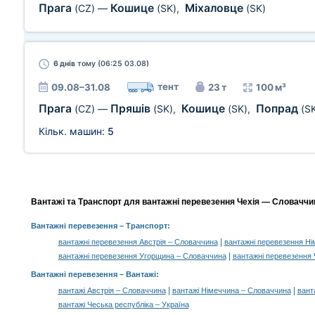
Прага
Кошице
Міхаловце
(CZ)
—
(SK)
,
(SK)
6 днів
тому (06:25 03.08)
тент
09.08–31.08
23 т
100 м³
Прага
Пряшів
Кошице
Попрад
(CZ)
—
(SK)
,
(SK)
,
(S
Кільк. машин:
5
Вантажі та Транспорт для вантажні перевезення Чехія — Словаччин
Вантажні перевезення
– Транспорт:
|
вантажні перевезення Австрія – Словаччина
вантажні перевезення Н
|
вантажні перевезення Угорщина – Словаччина
вантажні перевезення 
Вантажні перевезення –
Вантажі
:
|
|
вантажі Австрія – Словаччина
вантажі Німеччина – Словаччина
вант
вантажі Чеська республіка – Україна