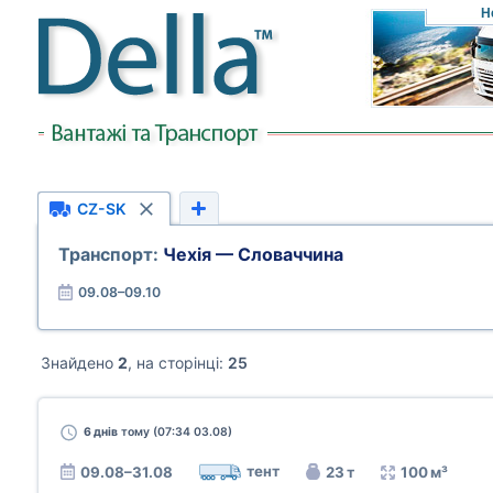
Н
CZ-SK
Транспорт:
Чехія — Словаччина
09.08–09.10
Знайдено
2
, на сторінці:
25
6 днів
тому (07:34 03.08)
тент
09.08–31.08
23 т
100 м³