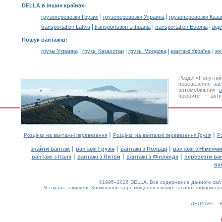
DELLA в інших країнах
:
|
|
грузоперевозки Грузия
грузоперевозки Украина
грузоперевозки Каза
|
|
|
transportation Latvia
transportation Lithuania
transportation Estonia
від
Пошук вантажів
:
|
|
|
|
грузы Украина
грузы Казахстан
грузы Молдова
вантажі Україна
жү
Розділ «Попутни
перевезення за
автомобільних
пріоритет — акту
|
|
Розцінки на вантажні перевезення
Розцінки на вантажні перевезення Грузія
Ро
|
|
|
знайти вантаж
вантажі Грузія
вантажі з Польщі
вантажі з Німечч
|
|
|
вантажі з Італії
вантажі з Литви
вантажі з Фінляндії
перевезти ва
ва
©1995–2026 DELLA. Все содержание данного сайта
Усі права захищені.
Копіювання та розміщення в інших засобах інформації
0.14(aws2)
090826-15:37:36
ДЕЛЛА® —