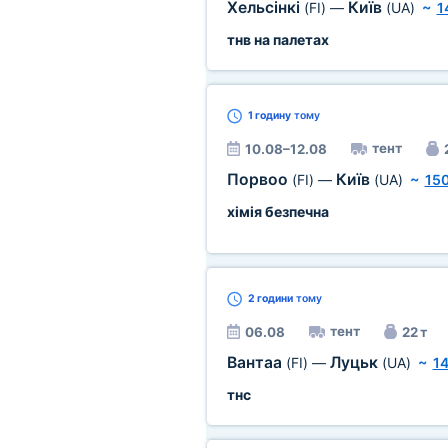
Хельсінкі
Київ
(FI)
—
(UA)
~
1
тнв на палетах
1 годину
тому
тент
10.08–12.08
Порвоо
Київ
(FI)
—
(UA)
~
15
хімія безпечна
2 години
тому
тент
06.08
22 т
Вантаа
Луцьк
(FI)
—
(UA)
~
1
тнс