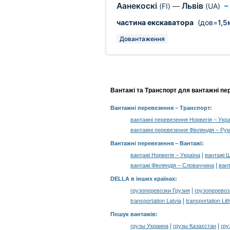
Аанекоскі
Львів
(FI)
—
(UA)
частина екскаватора
(дов=
1,5
Довантаження
Вантажі та Транспорт для вантажні пер
Вантажні перевезення
– Транспорт:
вантажні перевезення Норвегія – Укра
вантажні перевезення Фінляндія – Ру
Вантажні перевезення –
Вантажі
:
|
вантажі Норвегія – Україна
вантажі Ш
|
вантажі Фінляндія – Словаччина
вант
DELLA в інших країнах
:
|
грузоперевозки Грузия
грузоперевоз
|
transportation Latvia
transportation Lit
Пошук вантажів
:
|
|
грузы Украина
грузы Казахстан
гру