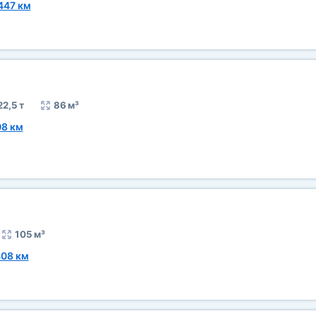
447 км
22,5 т
86 м³
08 км
105 м³
408 км