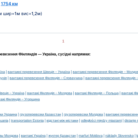
~
1754 км
м
шир=
1м
вис=
1,2м
)
1
евезення Фінляндія — Україна, сусідні напрямки:
|
|
їна
вантажні перевезення Швеція – Україна
вантажні перевезення Фінляндія – Молдо
|
|
мунія
вантажні перевезення Фінляндія – Словаччина
вантажні перевезення Фінляндія 
|
|
|
веція – Україна
вантажі Фінляндія – Молдова
вантажі Фінляндія – Польща
вантажі Фі
ажі Фінляндія – Угорщина
|
|
|
ки Украина
грузоперевозки Казахстан
грузоперевозки Молдова
вантажні перевезенн
|
|
|
|
huania
transportation Estonia
відстані між містами
odległości między miastami
distanţe 
|
|
|
|
|
зы Молдова
вантажі Україна
жүктер Қазақстан
marfuri Moldova
náklady Slovensko
ł