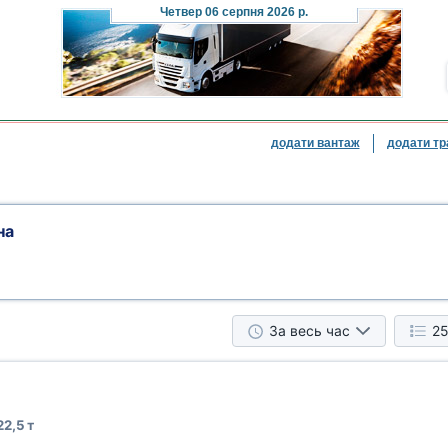
Четвер
06 серпня 2026 р.
додати вантаж
додати тр
на
За весь час
25
22,5 т