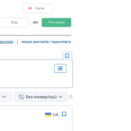
Грузія
Вхід
або
Реєстрація
анспорт
пошук вантажів і транспорту
Без конвертації
UA