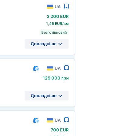
UA
2
200 EUR
1,46 EUR/км
Безготівковий
Докладніше
UA
129
000 грн
Докладніше
UA
700 EUR