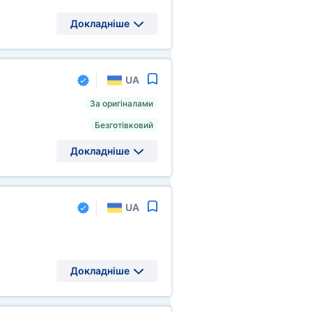
Докладніше
UA
За оригіналами
Безготівковий
Докладніше
UA
Докладніше