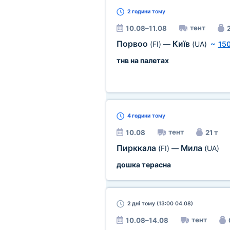
2 години
тому
тент
10.08–11.08
2
Порвоо
Київ
(FI)
—
(UA)
~
15
тнв на палетах
4 години
тому
тент
10.08
21 т
Пирккала
Мила
(FI)
—
(UA)
дошка терасна
2 дні
тому (13:00 04.08)
тент
10.08–14.08