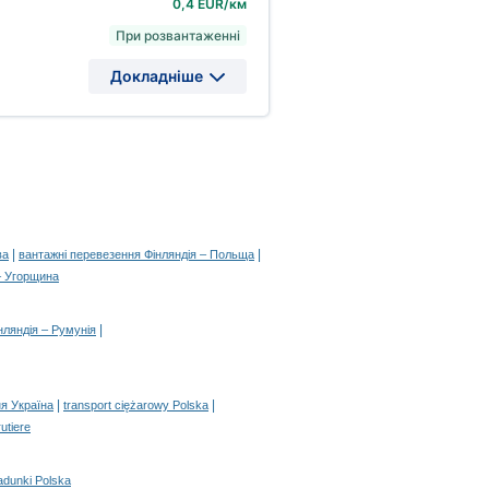
0,4 EUR/км
При розвантаженні
Докладніше
|
|
ва
вантажні перевезення Фінляндія – Польща
– Угорщина
|
нляндія – Румунія
|
|
я Україна
transport ciężarowy Polska
rutiere
adunki Polska