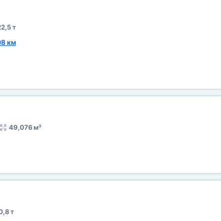
2,5 т
08 км
49,076 м³
0,8 т