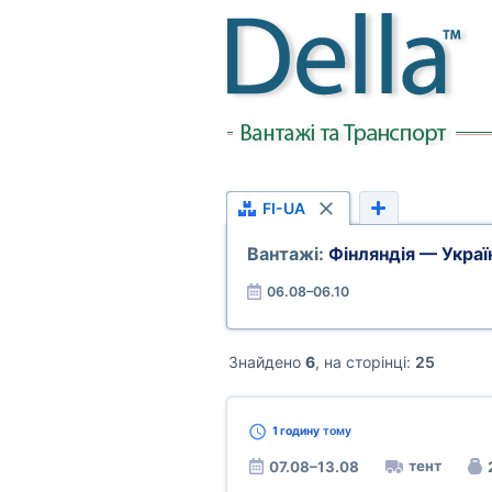
FI-UA
Вантажі:
Фінляндія — Украї
06.08–06.10
Знайдено
6
, на сторінці:
25
1 годину
тому
тент
07.08–13.08