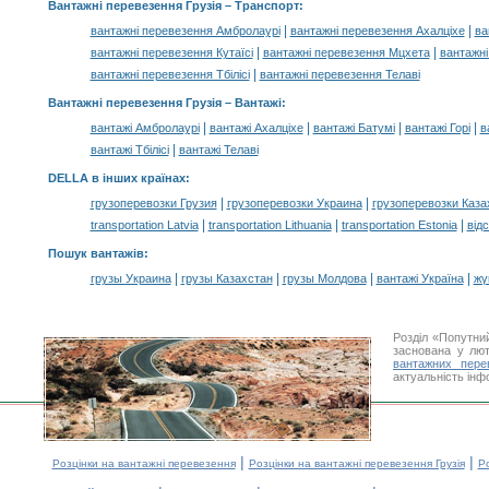
Вантажні перевезення Грузія
– Транспорт:
|
|
вантажні перевезення Амбролаурі
вантажні перевезення Ахалціхе
ва
|
|
вантажні перевезення Кутаїсі
вантажні перевезення Мцхета
вантажні
|
вантажні перевезення Тбілісі
вантажні перевезення Телаві
Вантажні перевезення Грузія –
Вантажі
:
|
|
|
|
вантажі Амбролаурі
вантажі Ахалціхе
вантажі Батумі
вантажі Горі
в
|
вантажі Тбілісі
вантажі Телаві
DELLA в інших країнах
:
|
|
грузоперевозки Грузия
грузоперевозки Украина
грузоперевозки Каза
|
|
|
transportation Latvia
transportation Lithuania
transportation Estonia
від
Пошук вантажів
:
|
|
|
|
грузы Украина
грузы Казахстан
грузы Молдова
вантажі Україна
жү
Розділ «Попутни
заснована у лют
вантажних пере
актуальність інф
|
|
Розцінки на вантажні перевезення
Розцінки на вантажні перевезення Грузія
Ро