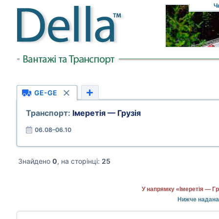
Ч
GE-GE
Транспорт:
Імеретія — Грузія
06.08–06.10
Знайдено
0
, на сторінці:
25
У напрямку «Імеретія — Гр
Нижче надана 