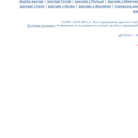
|
|
|
знайти вантаж
вантажі Грузія
вантажі з Польщі
вантажі з Німечч
|
|
|
вантажі з Італії
вантажі з Литви
вантажі з Фінляндії
перевезти ва
ва
©1995–2026 DELLA. Все содержание данного сайта
Усі права захищені.
Копіювання та розміщення в інших засобах інформації
0.2(aws2)
060826-16:30:40
ДЕЛЛА® —