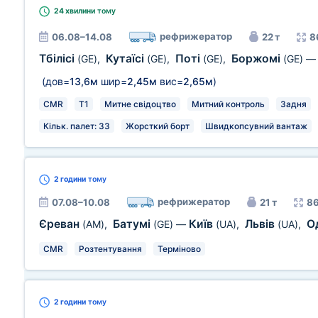
24 хвилини
тому
рефрижератор
06.08–14.08
22 т
8
Тбілісі
Кутаїсі
Поті
Боржомі
(GE)
,
(GE)
,
(GE)
,
(GE)
(дов=
13,6м
шир=
2,45м
вис=
2,65м
)
CMR
T1
Митне свідоцтво
Митний контроль
Задня
Кільк. палет: 33
Жорсткий борт
Швидкопсувний вантаж
2 години
тому
рефрижератор
07.08–10.08
21 т
86
Єреван
Батумі
Київ
Львів
О
(AM)
,
(GE)
—
(UA)
,
(UA)
,
CMR
Розтентування
Терміново
2 години
тому