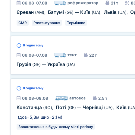
рефрижератор
06.08–07.08
21 т
8
Єреван
Батумі
Київ
Львів
О
(AM)
,
(GE)
—
(UA)
,
(UA)
,
CMR
Розтентування
Терміново
6 годин
тому
тент
06.08–07.08
22 т
Грузія
Україна
(GE)
—
(UA)
8 годин
тому
автовоз
06.08–08.08
2,5 т
Констанца
Поті
Чернівці
Київ
(RO)
,
(GE)
—
(UA)
,
(UA
(дов=
5,3м
шир=
2,1м
)
Завантаження в будь-якому місті регіону