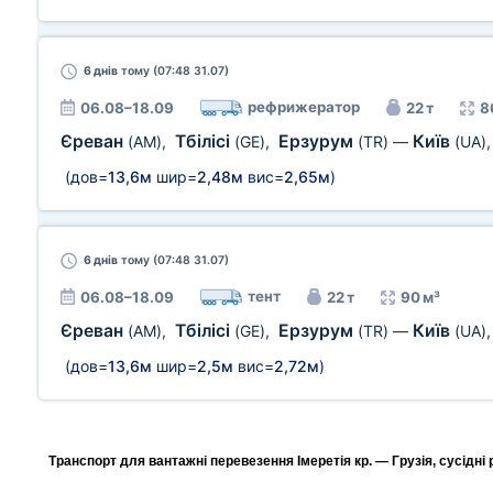
6 днів
тому (07:48 31.07)
рефрижератор
06.08–18.09
22 т
8
Єреван
Тбілісі
Ерзурум
Київ
(AM)
,
(GE)
,
(TR)
—
(UA)
(дов=
13,6м
шир=
2,48м
вис=
2,65м
)
6 днів
тому (07:48 31.07)
тент
06.08–18.09
22 т
90 м³
Єреван
Тбілісі
Ерзурум
Київ
(AM)
,
(GE)
,
(TR)
—
(UA)
(дов=
13,6м
шир=
2,5м
вис=
2,72м
)
Транспорт для вантажні перевезення Імеретія кр. — Грузія, сусідні 