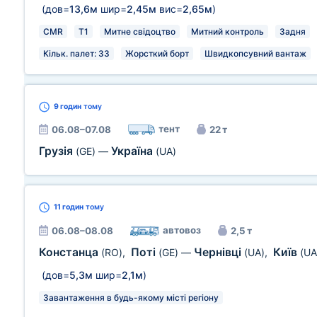
(дов=
13,6м
шир=
2,45м
вис=
2,65м
)
CMR
T1
Митне свідоцтво
Митний контроль
Задня
Кільк. палет: 33
Жорсткий борт
Швидкопсувний вантаж
9 годин
тому
тент
06.08–07.08
22 т
Грузія
Україна
(GE)
—
(UA)
11 годин
тому
автовоз
06.08–08.08
2,5 т
Констанца
Поті
Чернівці
Київ
(RO)
,
(GE)
—
(UA)
,
(UA
(дов=
5,3м
шир=
2,1м
)
Завантаження в будь-якому місті регіону