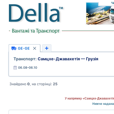
Ч
GE-GE
Транспорт:
Самцхе-Джавахетія — Грузія
06.08–06.10
Знайдено
0
, на сторінці:
25
У напрямку «Самцхе-Джавахетія 
Нижче надана 