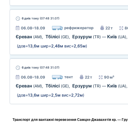
6 днів
тому (07:48 31.07)
рефрижератор
06.08–18.09
22 т
8
Єреван
Тбілісі
Ерзурум
Київ
(AM)
,
(GE)
,
(TR)
—
(UA)
(дов=
13,6м
шир=
2,48м
вис=
2,65м
)
6 днів
тому (07:48 31.07)
тент
06.08–18.09
22 т
90 м³
Єреван
Тбілісі
Ерзурум
Київ
(AM)
,
(GE)
,
(TR)
—
(UA)
(дов=
13,6м
шир=
2,5м
вис=
2,72м
)
Транспорт для вантажні перевезення Самцхе-Джавахетія кр. — Грузі