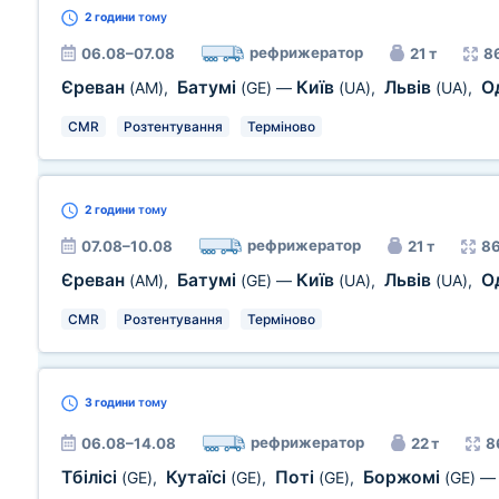
2 години
тому
рефрижератор
06.08–07.08
21 т
8
Єреван
Батумі
Київ
Львів
О
(AM)
,
(GE)
—
(UA)
,
(UA)
,
CMR
Розтентування
Терміново
2 години
тому
рефрижератор
07.08–10.08
21 т
86
Єреван
Батумі
Київ
Львів
О
(AM)
,
(GE)
—
(UA)
,
(UA)
,
CMR
Розтентування
Терміново
3 години
тому
рефрижератор
06.08–14.08
22 т
8
Тбілісі
Кутаїсі
Поті
Боржомі
(GE)
,
(GE)
,
(GE)
,
(GE)