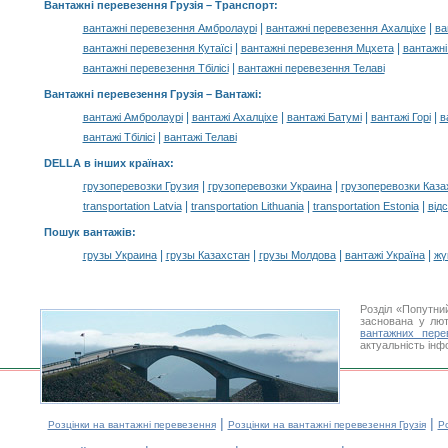
Вантажні перевезення Грузія
– Транспорт:
|
|
вантажні перевезення Амбролаурі
вантажні перевезення Ахалціхе
ва
|
|
вантажні перевезення Кутаїсі
вантажні перевезення Мцхета
вантажні
|
вантажні перевезення Тбілісі
вантажні перевезення Телаві
Вантажні перевезення Грузія –
Вантажі
:
|
|
|
|
вантажі Амбролаурі
вантажі Ахалціхе
вантажі Батумі
вантажі Горі
в
|
вантажі Тбілісі
вантажі Телаві
DELLA в інших країнах
:
|
|
грузоперевозки Грузия
грузоперевозки Украина
грузоперевозки Каза
|
|
|
transportation Latvia
transportation Lithuania
transportation Estonia
від
Пошук вантажів
:
|
|
|
|
грузы Украина
грузы Казахстан
грузы Молдова
вантажі Україна
жү
Розділ «Попутни
заснована у лют
вантажних пере
актуальність інф
|
|
Розцінки на вантажні перевезення
Розцінки на вантажні перевезення Грузія
Ро