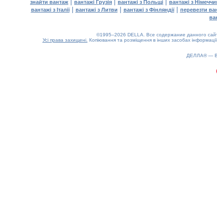
|
|
|
знайти вантаж
вантажі Грузія
вантажі з Польщі
вантажі з Німечч
|
|
|
вантажі з Італії
вантажі з Литви
вантажі з Фінляндії
перевезти ва
ва
©1995–2026 DELLA. Все содержание данного сайта
Усі права захищені.
Копіювання та розміщення в інших засобах інформації
0.22(aws2)
060826-19:41:26
ДЕЛЛА® —