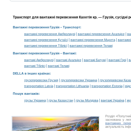
Транспорт для вантажні перевезення Кахетія кр. — Грузія, сусідні р
Вантажні перевезення Грузія
– Транспорт:
|
|
вантажні перевезення Амбролаурі
вантажні перевезення Ахалціхе
ва
|
|
вантажні перевезення Кутаїсі
вантажні перевезення Мцхета
вантажні
|
вантажні перевезення Тбілісі
вантажні перевезення Телаві
Вантажні перевезення Грузія –
Вантажі
:
|
|
|
|
вантажі Амбролаурі
вантажі Ахалціхе
вантажі Батумі
вантажі Горі
в
|
вантажі Тбілісі
вантажі Телаві
DELLA в інших країнах
:
|
|
грузоперевозки Грузия
грузоперевозки Украина
грузоперевозки Каза
|
|
|
transportation Latvia
transportation Lithuania
transportation Estonia
від
Пошук вантажів
:
|
|
|
|
грузы Украина
грузы Казахстан
грузы Молдова
вантажі Україна
жү
Розділ «Попутни
заснована у лют
вантажних пере
актуальність інф