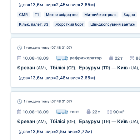
(дов=
13,6м
шир=
2,45м
вис=
2,65м
)
CMR
T1
Митне свідоцтво
Митний контроль
Задня
Кільк. палет: 33
Жорсткий борт
Швидкопсувний вантаж
1 тиждень
тому (07:48 31.07)
рефрижератор
10.08–18.09
22 т
8
Єреван
Тбілісі
Ерзурум
Київ
(AM)
,
(GE)
,
(TR)
—
(UA)
(дов=
13,6м
шир=
2,48м
вис=
2,65м
)
1 тиждень
тому (07:48 31.07)
тент
10.08–18.09
22 т
90 м³
Єреван
Тбілісі
Ерзурум
Київ
(AM)
,
(GE)
,
(TR)
—
(UA)
(дов=
13,6м
шир=
2,5м
вис=
2,72м
)