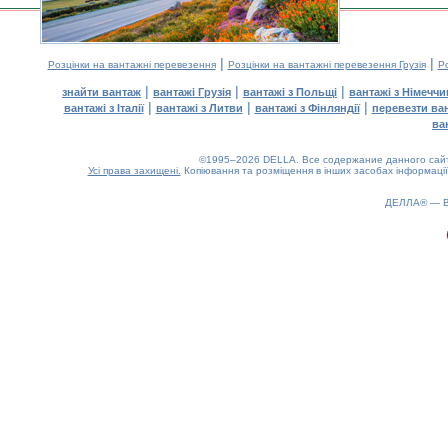
|
|
Розцінки на вантажні перевезення
Розцінки на вантажні перевезення Грузія
Ро
|
|
|
знайти вантаж
вантажі Грузія
вантажі з Польщі
вантажі з Німечч
|
|
|
вантажі з Італії
вантажі з Литви
вантажі з Фінляндії
перевезти ва
ва
©1995–2026 DELLA. Все содержание данного сайта
Усі права захищені.
Копіювання та розміщення в інших засобах інформації
0.18(aws4)
100826-06:53:27
ДЕЛЛА® —