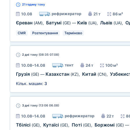
21 годину
тому
рефрижератор
10.08
21 т
86 м³
Єреван
Батумі
Київ
Львів
О
(AM)
,
(GE)
—
(UA)
,
(UA)
,
CMR
Розтентування
Терміново
2 дні
тому (08:35 07.08)
тент
10.08–14.08
24 т
100 м³
Грузія
Казахстан
Китай
Узбекис
(GE)
—
(KZ)
,
(CN)
,
Кільк. машин:
3
3 дні
тому (13:06 06.08)
рефрижератор
10.08–14.08
22 т
8
Тбілісі
Кутаїсі
Поті
Боржомі
(GE)
,
(GE)
,
(GE)
,
(GE)