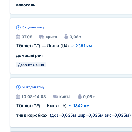
алкоголь
3 години
тому
крита
07.08
0,08 т
Тбілісі
Львів
(GE)
—
(UA)
~
2381 км
домашні речі
Довантаження
20 годин
тому
крита
10.08–14.08
0,05 т
Тбілісі
Київ
(GE)
—
(UA)
~
1842 км
тнв в коробках
(дов=
0,035м
шир=
0,035м
вис=
0,035м
)