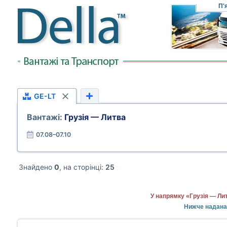
П'
GE-LT
Вантажі:
Грузія — Литва
07.08–07.10
Знайдено
0
, на сторінці:
25
У напрямку «Грузія — Ли
Нижче надана 