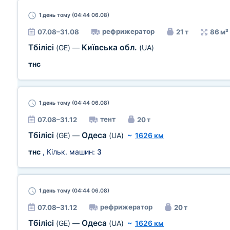
1 день
тому (04:44 06.08)
рефрижератор
07.08–31.08
21 т
86 м³
Тбілісі
Київська обл.
(GE)
—
(UA)
тнс
1 день
тому (04:44 06.08)
тент
07.08–31.12
20 т
Тбілісі
Одеса
(GE)
—
(UA)
~
1626 км
тнс
, Кільк. машин:
3
1 день
тому (04:44 06.08)
рефрижератор
07.08–31.12
20 т
Тбілісі
Одеса
(GE)
—
(UA)
~
1626 км