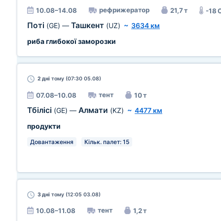
рефрижератор
10.08–14.08
21,7 т
-18 
Поті
Ташкент
(GE)
—
(UZ)
~
3634 км
риба глибокої заморозки
2 дні
тому (07:30 05.08)
тент
07.08–10.08
10 т
Тбілісі
Алмати
(GE)
—
(KZ)
~
4477 км
продукти
Довантаження
Кільк. палет: 15
3 дні
тому (12:05 03.08)
тент
10.08–11.08
1,2 т