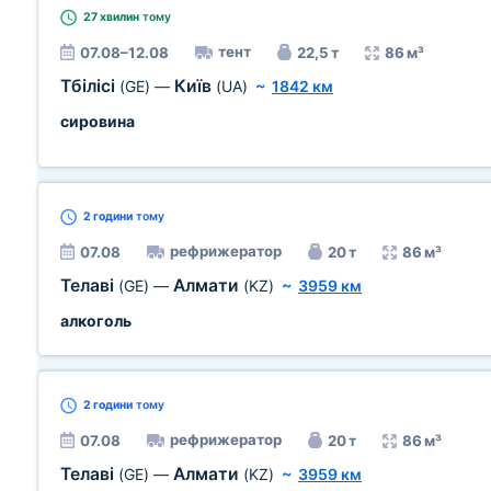
27 хвилин
тому
тент
07.08–12.08
22,5 т
86 м³
Тбілісі
Київ
(GE)
—
(UA)
~
1842 км
сировина
2 години
тому
рефрижератор
07.08
20 т
86 м³
Телаві
Алмати
(GE)
—
(KZ)
~
3959 км
алкоголь
2 години
тому
рефрижератор
07.08
20 т
86 м³
Телаві
Алмати
(GE)
—
(KZ)
~
3959 км