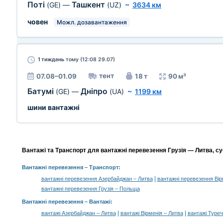
Поті
Ташкент
(GE)
—
(UZ)
~
3634 км
човен
Можл. дозавантаження
1 тиждень
тому (12:08 29.07)
тент
07.08–01.09
18 т
90 м³
Батумі
Дніпро
(GE)
—
(UA)
~
1199 км
шини вантажні
Вантажі та Транспорт для вантажні перевезення Грузія — Литва, су
Вантажні перевезення
– Транспорт:
|
вантажні перевезення Азербайджан – Литва
вантажні перевезення Вір
вантажні перевезення Грузія – Польща
Вантажні перевезення –
Вантажі
:
|
|
вантажі Азербайджан – Литва
вантажі Вірменія – Литва
вантажі Туреч