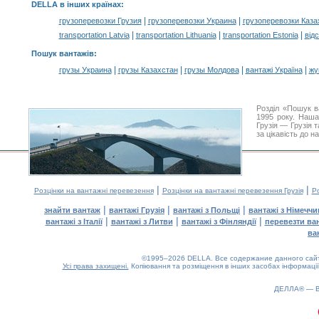
DELLA в інших країнах
:
|
|
грузоперевозки Грузия
грузоперевозки Украина
грузоперевозки Каза
|
|
|
transportation Latvia
transportation Lithuania
transportation Estonia
від
Пошук вантажів
:
|
|
|
|
грузы Украина
грузы Казахстан
грузы Молдова
вантажі Україна
жү
Розділ «Пошук в
1995 року. Наша
Грузія — Грузія 
за цікавість до 
|
|
Розцінки на вантажні перевезення
Розцінки на вантажні перевезення Грузія
Ро
|
|
|
знайти вантаж
вантажі Грузія
вантажі з Польщі
вантажі з Німечч
|
|
|
вантажі з Італії
вантажі з Литви
вантажі з Фінляндії
перевезти ва
ва
©1995–2026 DELLA. Все содержание данного сайта
Усі права захищені.
Копіювання та розміщення в інших засобах інформації
0.24(aws4)
070826-11:51:26
ДЕЛЛА® —