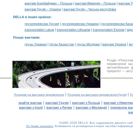
|
|
вантажі Азербайджан – Польща
вантажі Вірменія – Польща
вантажі 
|
вантажі Грузія – Україна
вантажі Грузія – Чеська республіка
DELLA в інших країнах
:
|
|
грузоперевозки Грузия
грузоперевозки Украина
грузоперевозки Каза
|
|
|
transportation Latvia
transportation Lithuania
transportation Estonia
від
Пошук вантажів
:
|
|
|
|
грузы Украина
грузы Казахстан
грузы Молдова
вантажі Україна
жү
Розділ «Попутни
перевезення за
автомобільних
пріоритет — акту
|
|
Розцінки на вантажні перевезення
Розцінки на вантажні перевезення Грузія
Ро
|
|
|
знайти вантаж
вантажі Грузія
вантажі з Польщі
вантажі з Німечч
|
|
|
вантажі з Італії
вантажі з Литви
вантажі з Фінляндії
перевезти ва
ва
©1995–2026 DELLA. Все содержание данного сайта
Усі права захищені.
Копіювання та розміщення в інших засобах інформації
0.11(aws4)