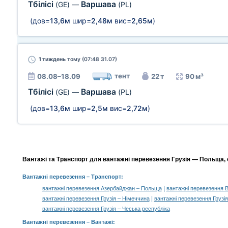
Тбілісі
Варшава
(GE)
—
(PL)
(дов=
13,6м
шир=
2,48м
вис=
2,65м
)
1 тиждень
тому (07:48 31.07)
тент
08.08–18.09
22 т
90 м³
Тбілісі
Варшава
(GE)
—
(PL)
(дов=
13,6м
шир=
2,5м
вис=
2,72м
)
Вантажі та Транспорт для вантажні перевезення Грузія — Польща, 
Вантажні перевезення
– Транспорт:
|
вантажні перевезення Азербайджан – Польща
вантажні перевезення 
|
вантажні перевезення Грузія – Німеччина
вантажні перевезення Грузі
вантажні перевезення Грузія – Чеська республіка
Вантажні перевезення –
Вантажі
: