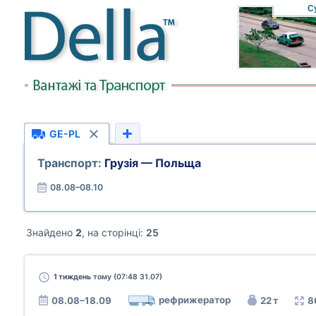
С
GE-PL
Транспорт:
Грузія — Польща
08.08–08.10
Знайдено
2
, на сторінці:
25
1 тиждень
тому (07:48 31.07)
рефрижератор
08.08–18.09
22 т
8