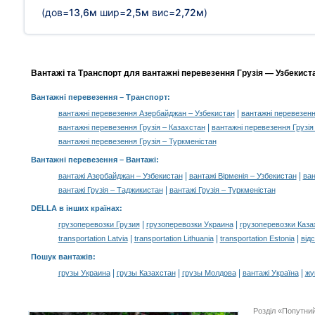
(дов=
13,6м
шир=
2,5м
вис=
2,72м
)
Вантажі та Транспорт для вантажні перевезення Грузія — Узбекиста
Вантажні перевезення
– Транспорт:
|
вантажні перевезення Азербайджан – Узбекистан
вантажні перевезенн
|
вантажні перевезення Грузія – Казахстан
вантажні перевезення Грузія
вантажні перевезення Грузія – Туркменістан
Вантажні перевезення –
Вантажі
:
|
|
вантажі Азербайджан – Узбекистан
вантажі Вірменія – Узбекистан
ван
|
вантажі Грузія – Таджикистан
вантажі Грузія – Туркменістан
DELLA в інших країнах
:
|
|
грузоперевозки Грузия
грузоперевозки Украина
грузоперевозки Каза
|
|
|
transportation Latvia
transportation Lithuania
transportation Estonia
від
Пошук вантажів
:
|
|
|
|
грузы Украина
грузы Казахстан
грузы Молдова
вантажі Україна
жү
Розділ «Попутни