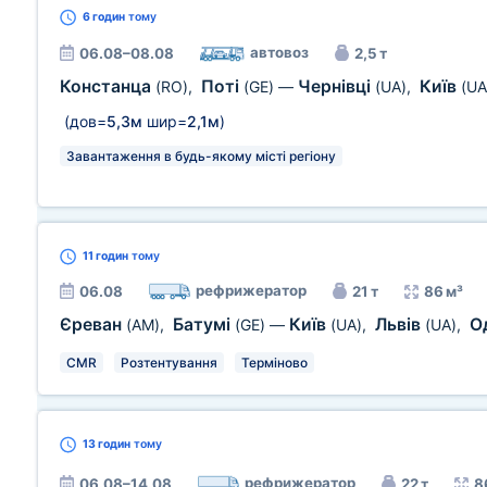
6 годин
тому
автовоз
06.08–08.08
2,5 т
Констанца
Поті
Чернівці
Київ
(RO)
,
(GE)
—
(UA)
,
(UA
(дов=
5,3м
шир=
2,1м
)
Завантаження в будь-якому місті регіону
11 годин
тому
рефрижератор
06.08
21 т
86 м³
Єреван
Батумі
Київ
Львів
О
(AM)
,
(GE)
—
(UA)
,
(UA)
,
CMR
Розтентування
Терміново
13 годин
тому
рефрижератор
06.08–14.08
22 т
8