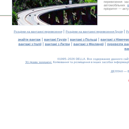
перевезення за
автомобільних
пріоритет — акту
|
|
Розцінки на вантажні перевезення
Розцінки на вантажні перевезення Грузія
Ро
|
|
|
знайти вантаж
вантажі Грузія
вантажі з Польщі
вантажі з Німечч
|
|
|
вантажі з Італії
вантажі з Литви
вантажі з Фінляндії
перевезти ва
ва
©1995–2026 DELLA. Все содержание данного сайта
Усі права захищені.
Копіювання та розміщення в інших засобах інформації
0.17(aws4)
060826-04:29:40
ДЕЛЛА® —