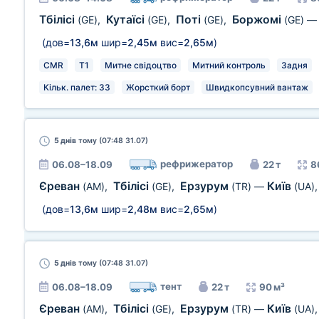
Тбілісі
Кутаїсі
Поті
Боржомі
(GE)
,
(GE)
,
(GE)
,
(GE)
(дов=
13,6м
шир=
2,45м
вис=
2,65м
)
CMR
T1
Митне свідоцтво
Митний контроль
Задня
Кільк. палет: 33
Жорсткий борт
Швидкопсувний вантаж
5 днів
тому (07:48 31.07)
рефрижератор
06.08–18.09
22 т
8
Єреван
Тбілісі
Ерзурум
Київ
(AM)
,
(GE)
,
(TR)
—
(UA)
(дов=
13,6м
шир=
2,48м
вис=
2,65м
)
5 днів
тому (07:48 31.07)
тент
06.08–18.09
22 т
90 м³
Єреван
Тбілісі
Ерзурум
Київ
(AM)
,
(GE)
,
(TR)
—
(UA)