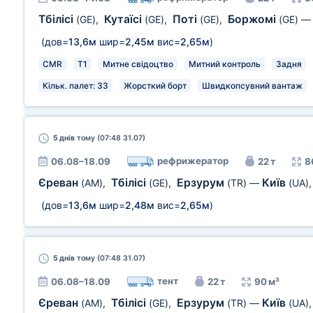
Тбілісі
Кутаїсі
Поті
Боржомі
(GE)
,
(GE)
,
(GE)
,
(GE)
(дов=
13,6м
шир=
2,45м
вис=
2,65м
)
CMR
T1
Митне свідоцтво
Митний контроль
Задня
Кільк. палет: 33
Жорсткий борт
Швидкопсувний вантаж
5 днів
тому (07:48 31.07)
рефрижератор
06.08–18.09
22 т
8
Єреван
Тбілісі
Ерзурум
Київ
(AM)
,
(GE)
,
(TR)
—
(UA)
(дов=
13,6м
шир=
2,48м
вис=
2,65м
)
5 днів
тому (07:48 31.07)
тент
06.08–18.09
22 т
90 м³
Єреван
Тбілісі
Ерзурум
Київ
(AM)
,
(GE)
,
(TR)
—
(UA)