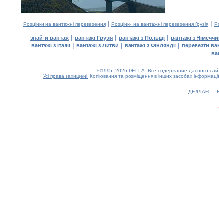
|
|
Розцінки на вантажні перевезення
Розцінки на вантажні перевезення Грузія
Ро
|
|
|
знайти вантаж
вантажі Грузія
вантажі з Польщі
вантажі з Німечч
|
|
|
вантажі з Італії
вантажі з Литви
вантажі з Фінляндії
перевезти ва
ва
©1995–2026 DELLA. Все содержание данного сайта
Усі права захищені.
Копіювання та розміщення в інших засобах інформації
0.18(aws4)
060826-03:46:40
ДЕЛЛА® —