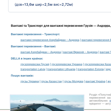
(дов=
13,6м
шир=
2,5м
вис=
2,72м
)
Вантажі та Транспорт для вантажні перевезення Грузія — Андорра,
Вантажні перевезення
– Транспорт:
|
вантажні перевезення Азербайджан – Андорра
вантажні перевезення 
Вантажні перевезення –
Вантажі
:
|
|
вантажі Азербайджан – Андорра
вантажі Вірменія – Андорра
вантажі 
DELLA в інших країнах
:
|
|
грузоперевозки Грузия
грузоперевозки Украина
грузоперевозки Каза
|
|
|
transportation Latvia
transportation Lithuania
transportation Estonia
від
Пошук вантажів
:
|
|
|
|
грузы Украина
грузы Казахстан
грузы Молдова
вантажі Україна
жү
Розділ «Попутни
перевезення за
автомобільних
пріоритет — акту