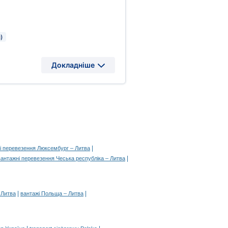
)
Докладніше
|
і перевезення Люксембург – Литва
|
вантажні перевезення Чеська республіка – Литва
|
|
 Литва
вантажі Польща – Литва