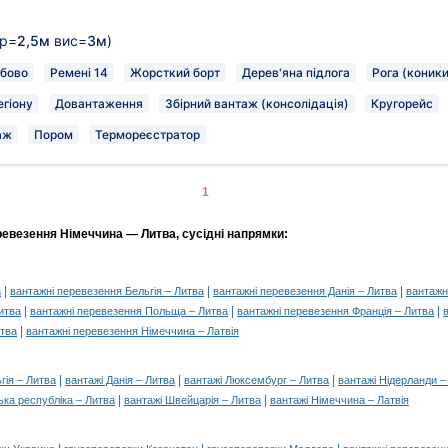
р=
2,5м
вис=
3м
)
бово
Ремені 14
Жорсткий борт
Дерев'яна підлога
Рога (коники
егіону
Довантаження
Збірний вантаж (консолідація)
Кругорейс
аж
Пором
Термореєстратор
1
ревезення Німеччина — Литва, сусідні напрямки:
|
|
|
а
вантажні перевезення Бельгія – Литва
вантажні перевезення Данія – Литва
вантажн
|
|
|
итва
вантажні перевезення Польща – Литва
вантажні перевезення Франція – Литва
|
итва
вантажні перевезення Німеччина – Латвія
|
|
|
гія – Литва
вантажі Данія – Литва
вантажі Люксембург – Литва
вантажі Нідерланди –
|
|
ька республіка – Литва
вантажі Швейцарія – Литва
вантажі Німеччина – Латвія