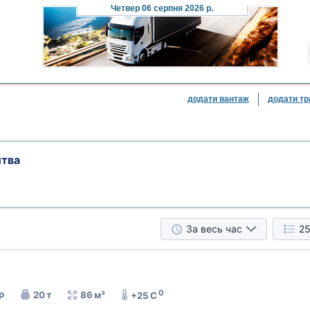
Четвер
06 серпня 2026 р.
додати вантаж
додати тр
итва
За весь час
25
0
р
20 т
86 м³
+25 C