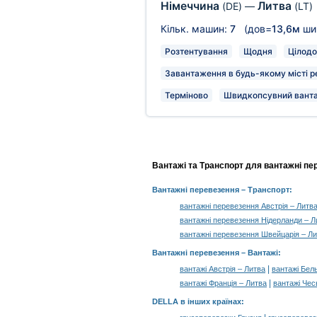
Німеччина
Литва
(DE)
—
(LT)
Кільк. машин:
7
(дов=
13,6м
ши
Розтентування
Щодня
Цілодо
Завантаження в будь-якому місті р
Терміново
Швидкопсувний вант
Вантажі та Транспорт для вантажні пе
Вантажні перевезення
– Транспорт:
вантажні перевезення Австрія – Литв
вантажні перевезення Нідерланди – Л
вантажні перевезення Швейцарія – Л
Вантажні перевезення –
Вантажі
:
|
вантажі Австрія – Литва
вантажі Бель
|
вантажі Франція – Литва
вантажі Чес
DELLA в інших країнах
: