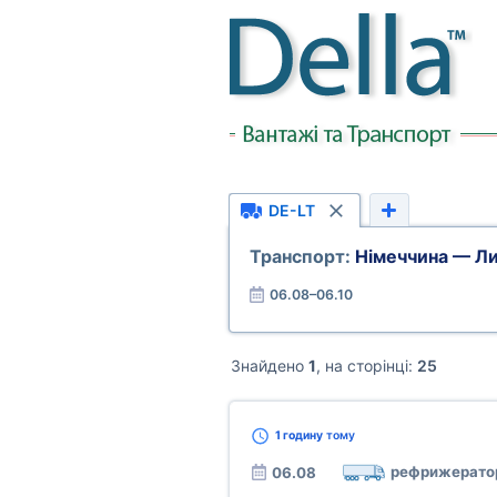
DE-LT
Транспорт:
Німеччина — Л
06.08–06.10
Знайдено
1
, на сторінці:
25
1 годину
тому
рефрижерато
06.08