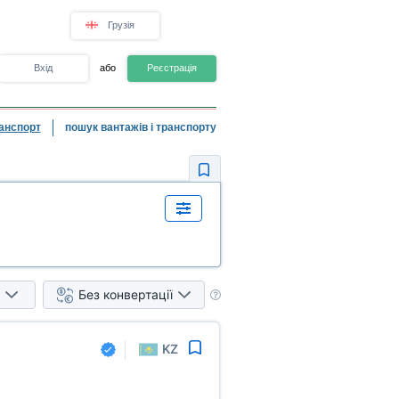
Грузія
Вхід
або
Реєстрація
анспорт
пошук вантажів і транспорту
Без конвертації
KZ