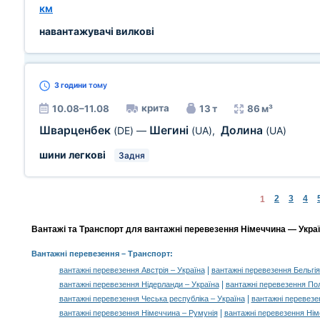
км
навантажувачі вилкові
3 години
тому
крита
10.08–11.08
13 т
86 м³
Шварценбек
Шегині
Долина
(DE)
—
(UA)
,
(UA)
шини легкові
Задня
2
3
4
1
Вантажі та Транспорт для вантажні перевезення Німеччина — Україн
Вантажні перевезення
– Транспорт:
|
вантажні перевезення Австрія – Україна
вантажні перевезення Бельгія
|
вантажні перевезення Нідерланди – Україна
вантажні перевезення По
|
вантажні перевезення Чеська республіка – Україна
вантажні перевезе
|
вантажні перевезення Німеччина – Румунія
вантажні перевезення Ні