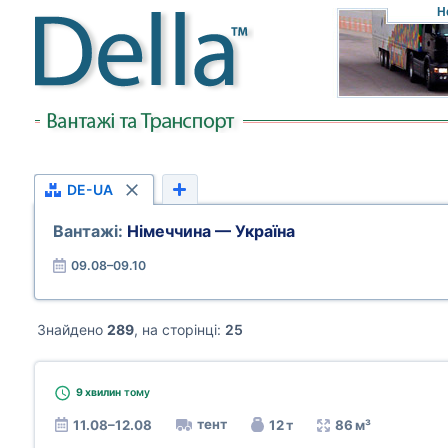
Н
DE-UA
Вантажі:
Німеччина — Україна
09.08–09.10
Знайдено
289
, на сторінці:
25
9 хвилин
тому
тент
11.08–12.08
12 т
86 м³