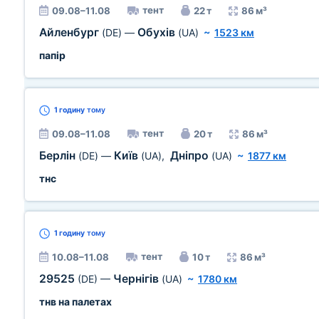
тент
09.08–11.08
22 т
86 м³
Айленбург
Обухів
(DE)
—
(UA)
~
1523 км
папір
1 годину
тому
тент
09.08–11.08
20 т
86 м³
Берлін
Київ
Дніпро
(DE)
—
(UA)
,
(UA)
~
1877 км
тнс
1 годину
тому
тент
10.08–11.08
10 т
86 м³
29525
Чернігів
(DE)
—
(UA)
~
1780 км
тнв на палетах