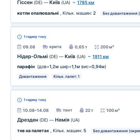
Гіссен
Київ
(DE)
—
(UA)
~
1785 км
котли опалювальні
, Кільк. машин:
2
Без довантаження (
1 годину
тому
крита
09.08
0,65 т
200 м³
Нідер-Ольмі
Київ
(DE)
—
(UA)
~
1911 км
парафін
(дов=
1,2м
шир=
1,1м
вис=
0,94м
)
Довантаження
Кільк. палет: 1
1 годину
тому
тент
10.08–14.08
22 т
100 м³
Дрезден
Немія
(DE)
—
(UA)
тнв на палетах
, Кільк. машин:
5
Без довантаження (окре