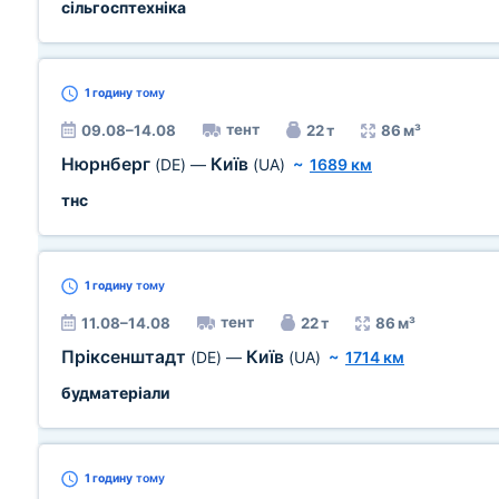
сільгосптехніка
1 годину
тому
тент
09.08–14.08
22 т
86 м³
Нюрнберг
Київ
(DE)
—
(UA)
~
1689 км
тнс
1 годину
тому
тент
11.08–14.08
22 т
86 м³
Пріксенштадт
Київ
(DE)
—
(UA)
~
1714 км
будматеріали
1 годину
тому