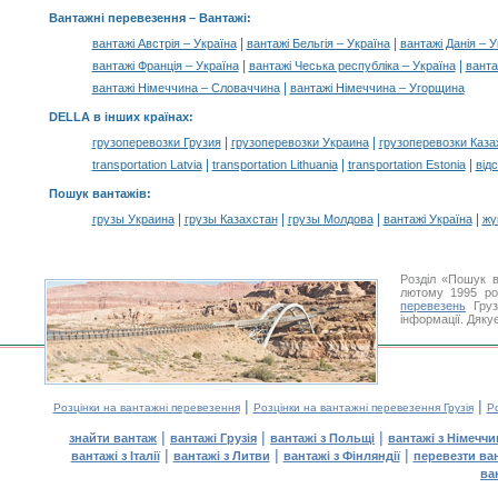
Вантажні перевезення –
Вантажі
:
|
|
вантажі Австрія – Україна
вантажі Бельгія – Україна
вантажі Данія – У
|
|
вантажі Франція – Україна
вантажі Чеська республіка – Україна
ванта
|
вантажі Німеччина – Словаччина
вантажі Німеччина – Угорщина
DELLA в інших країнах
:
|
|
грузоперевозки Грузия
грузоперевозки Украина
грузоперевозки Каза
|
|
|
transportation Latvia
transportation Lithuania
transportation Estonia
від
Пошук вантажів
:
|
|
|
|
грузы Украина
грузы Казахстан
грузы Молдова
вантажі Україна
жү
Розділ «Пошук в
лютому 1995 ро
перевезень
Груз
інформації. Дяку
|
|
Розцінки на вантажні перевезення
Розцінки на вантажні перевезення Грузія
Ро
|
|
|
знайти вантаж
вантажі Грузія
вантажі з Польщі
вантажі з Німечч
|
|
|
вантажі з Італії
вантажі з Литви
вантажі з Фінляндії
перевезти ва
ва