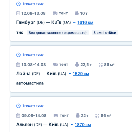
1 годину
тому
тент
12.08–13.08
10 т
Гамбург
Київ
(DE)
—
(UA)
~
1616 км
тнс
Без довантаження (окреме авто)
З'ємні стійки
1 годину
тому
тент
13.08–14.08
22,5 т
86 м³
Лойна
Київ
(DE)
—
(UA)
~
1529 км
автомастила
1 годину
тому
тент
09.08–14.08
22 т
86 м³
Альпен
Київ
(DE)
—
(UA)
~
1870 км