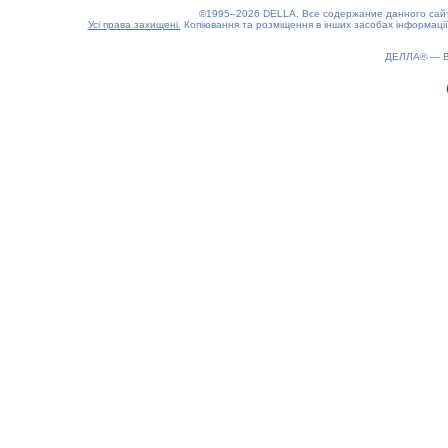
©1995–2026 DELLA. Все содержание данного сайта
Усі права захищені.
Копіювання та розміщення в інших засобах інформації
0.2(aws2)
090826-17:03:21
ДЕЛЛА® —