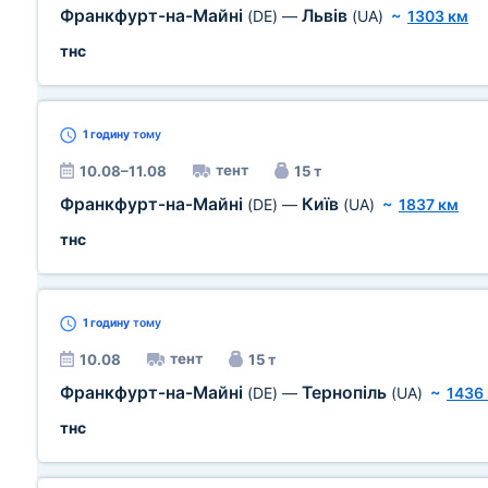
Франкфурт-на-Майні
Львів
(DE)
—
(UA)
~
1303 км
тнс
1 годину
тому
тент
10.08–11.08
15 т
Франкфурт-на-Майні
Київ
(DE)
—
(UA)
~
1837 км
тнс
1 годину
тому
тент
10.08
15 т
Франкфурт-на-Майні
Тернопіль
(DE)
—
(UA)
~
1436
тнс