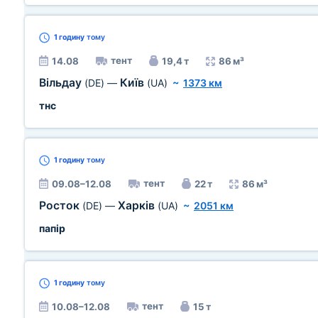
1 годину
тому
тент
14.08
19,4 т
86 м³
Вільдау
Київ
(DE)
—
(UA)
~
1373 км
тнс
1 годину
тому
тент
09.08–12.08
22 т
86 м³
Росток
Харків
(DE)
—
(UA)
~
2051 км
папір
1 годину
тому
тент
10.08–12.08
15 т