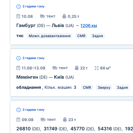
2 години
тому
тент
10.08
0,25 т
Гамбург
Львів
(DE)
—
(UA)
~
1206 км
тнс
Можл. дозавантаження
CMR
Задня
2 години
тому
тент
11.08–13.08
22 т
86 м³
Мемінген
Київ
(DE)
—
(UA)
обладнання
, Кільк. машин:
3
CMR
Зверху
Задня
2 години
тому
тент
09.08
23 т
26810
31749
45770
54316
19
(DE)
,
(DE)
,
(DE)
,
(DE)
,