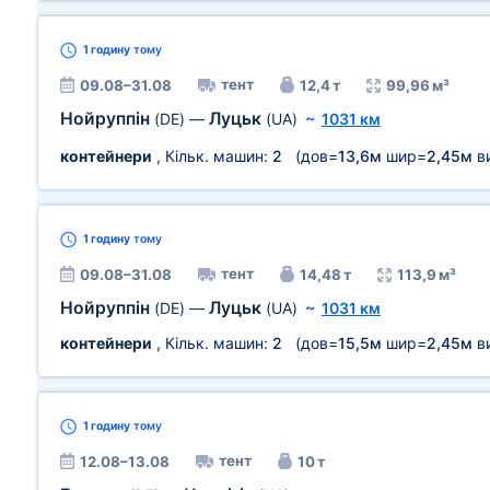
1 годину
тому
тент
09.08–31.08
12,4 т
99,96 м³
Нойруппін
Луцьк
(DE)
—
(UA)
~
1031 км
контейнери
, Кільк. машин:
2
(дов=
13,6м
шир=
2,45м
в
1 годину
тому
тент
09.08–31.08
14,48 т
113,9 м³
Нойруппін
Луцьк
(DE)
—
(UA)
~
1031 км
контейнери
, Кільк. машин:
2
(дов=
15,5м
шир=
2,45м
в
1 годину
тому
тент
12.08–13.08
10 т