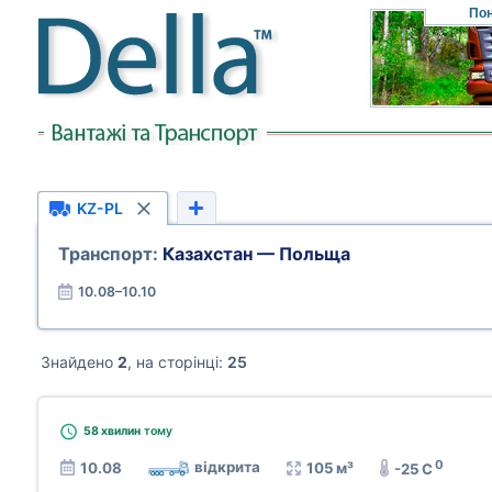
Пон
KZ-PL
Транспорт:
Казахстан — Польща
10.08–10.10
Знайдено
2
, на сторінці:
25
58 хвилин
тому
0
відкрита
10.08
105 м³
-25 C