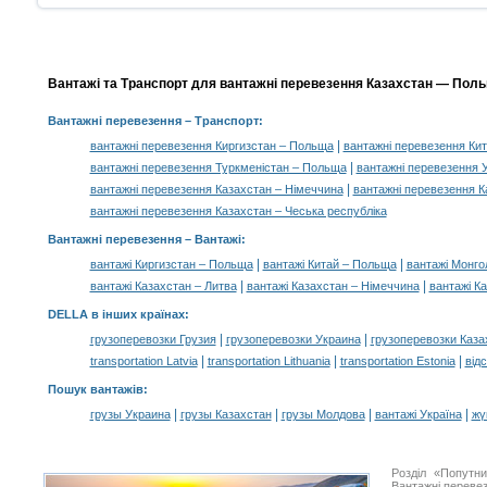
Вантажі та Транспорт для вантажні перевезення Казахстан — Польщ
Вантажні перевезення
– Транспорт:
|
вантажні перевезення Киргизстан – Польща
вантажні перевезення Ки
|
вантажні перевезення Туркменістан – Польща
вантажні перевезення 
|
вантажні перевезення Казахстан – Німеччина
вантажні перевезення К
вантажні перевезення Казахстан – Чеська республіка
Вантажні перевезення –
Вантажі
:
|
|
вантажі Киргизстан – Польща
вантажі Китай – Польща
вантажі Монго
|
|
вантажі Казахстан – Литва
вантажі Казахстан – Німеччина
вантажі К
DELLA в інших країнах
:
|
|
грузоперевозки Грузия
грузоперевозки Украина
грузоперевозки Каза
|
|
|
transportation Latvia
transportation Lithuania
transportation Estonia
від
Пошук вантажів
:
|
|
|
|
грузы Украина
грузы Казахстан
грузы Молдова
вантажі Україна
жү
Розділ «Попутн
Вантажні перевез