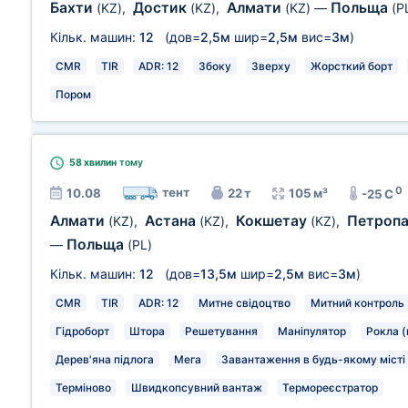
Бахти
Достик
Алмати
Польща
(KZ)
,
(KZ)
,
(KZ)
—
(P
Кільк. машин:
12
(дов=
2,5м
шир=
2,5м
вис=
3м
)
CMR
TIR
ADR: 12
Збоку
Зверху
Жорсткий борт
Пором
58 хвилин
тому
0
тент
10.08
22 т
105 м³
-25 C
Алмати
Астана
Кокшетау
Петроп
(KZ)
,
(KZ)
,
(KZ)
,
Польща
—
(PL)
Кільк. машин:
12
(дов=
13,5м
шир=
2,5м
вис=
3м
)
CMR
TIR
ADR: 12
Митне свідоцтво
Митний контроль
Гідроборт
Штора
Решетування
Маніпулятор
Рокла (
Дерев'яна підлога
Мега
Завантаження в будь-якому місті 
Терміново
Швидкопсувний вантаж
Термореєстратор