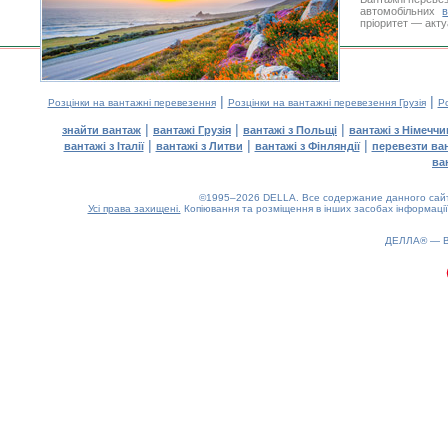
автомобільних
пріоритет — акту
|
|
Розцінки на вантажні перевезення
Розцінки на вантажні перевезення Грузія
Ро
|
|
|
знайти вантаж
вантажі Грузія
вантажі з Польщі
вантажі з Німечч
|
|
|
вантажі з Італії
вантажі з Литви
вантажі з Фінляндії
перевезти ва
ва
©1995–2026 DELLA. Все содержание данного сайта
Усі права захищені.
Копіювання та розміщення в інших засобах інформації
0.16(aws3)
100826-10:43:36
ДЕЛЛА® —