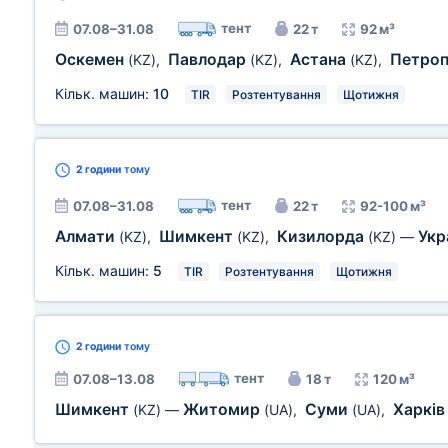
тент
07.08–31.08
22 т
92 м³
Оскемен
Павлодар
Астана
Петро
(KZ)
,
(KZ)
,
(KZ)
,
Кільк. машин:
10
TIR
Розтентування
Щотижня
2 години
тому
тент
07.08–31.08
22 т
92-100 м³
Алмати
Шимкент
Кизилорда
Укр
(KZ)
,
(KZ)
,
(KZ)
—
Кільк. машин:
5
TIR
Розтентування
Щотижня
2 години
тому
тент
07.08–13.08
18 т
120 м³
Шимкент
Житомир
Суми
Харкі
(KZ)
—
(UA)
,
(UA)
,