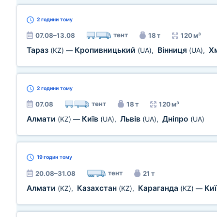
2 години
тому
тент
07.08–13.08
18 т
120 м³
Тараз
Кропивницький
Вінниця
Х
(KZ)
—
(UA)
,
(UA)
,
2 години
тому
тент
07.08
18 т
120 м³
Алмати
Київ
Львів
Дніпро
(KZ)
—
(UA)
,
(UA)
,
(UA)
19 годин
тому
тент
20.08–31.08
21 т
Алмати
Казахстан
Караганда
Ки
(KZ)
,
(KZ)
,
(KZ)
—