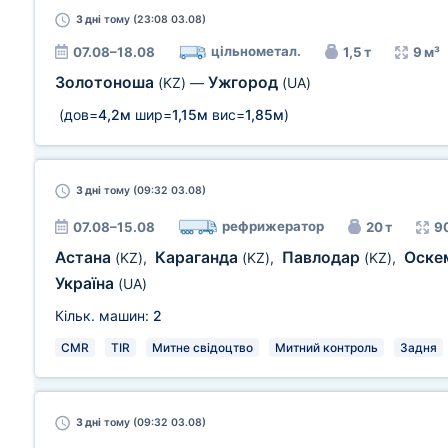
3 дні
тому (23:08 03.08)
цільнометал.
07.08–18.08
1,5 т
9 м³
Золотоноша
Ужгород
(KZ)
—
(UA)
(дов=
4,2м
шир=
1,15м
вис=
1,85м
)
3 дні
тому (09:32 03.08)
рефрижератор
07.08–15.08
20 т
9
Астана
Караганда
Павлодар
Оске
(KZ)
,
(KZ)
,
(KZ)
,
Україна
(UA)
Кільк. машин:
2
CMR
TIR
Митне свідоцтво
Митний контроль
Задня
3 дні
тому (09:32 03.08)