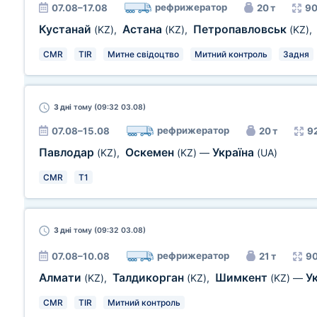
рефрижератор
07.08–17.08
20 т
90
Кустанай
Астана
Петропавловськ
(KZ)
,
(KZ)
,
(KZ)
,
CMR
TIR
Митне свідоцтво
Митний контроль
Задня
3 дні
тому (09:32 03.08)
рефрижератор
07.08–15.08
20 т
92
Павлодар
Оскемен
Україна
(KZ)
,
(KZ)
—
(UA)
CMR
T1
3 дні
тому (09:32 03.08)
рефрижератор
07.08–10.08
21 т
90
Алмати
Талдикорган
Шимкент
У
(KZ)
,
(KZ)
,
(KZ)
—
CMR
TIR
Митний контроль