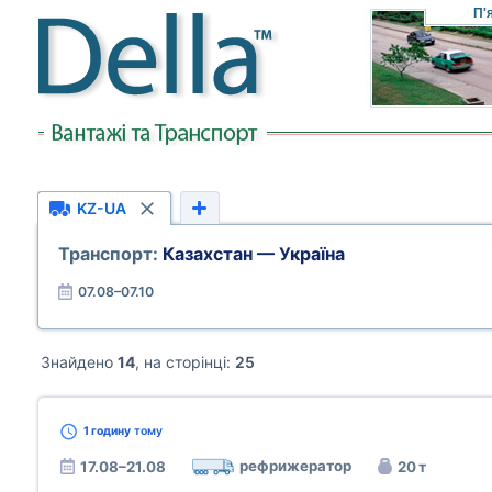
П'
KZ-UA
Транспорт:
Казахстан — Україна
07.08–07.10
Знайдено
14
, на сторінці:
25
1 годину
тому
рефрижератор
17.08–21.08
20 т