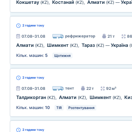
Кокшетау
Костанай
Алмати
Укра
(KZ)
,
(KZ)
,
(KZ)
—
2 години
тому
рефрижератор
07.08–31.08
21 т
86
Алмати
Шимкент
Тараз
Україна
(KZ)
,
(KZ)
,
(KZ)
—
(
Кільк. машин:
5
Щотижня
2 години
тому
тент
07.08–31.08
22 т
92 м³
Талдикорган
Алмати
Шимкент
Ки
(KZ)
,
(KZ)
,
(KZ)
,
Кільк. машин:
10
TIR
Розтентування
2 години
тому