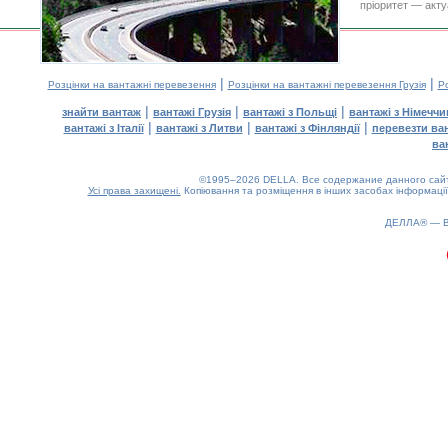
пріоритет — акту
|
|
Розцінки на вантажні перевезення
Розцінки на вантажні перевезення Грузія
Ро
|
|
|
знайти вантаж
вантажі Грузія
вантажі з Польщі
вантажі з Німечч
|
|
|
вантажі з Італії
вантажі з Литви
вантажі з Фінляндії
перевезти ва
ва
©1995–2026 DELLA. Все содержание данного сайта
Усі права захищені.
Копіювання та розміщення в інших засобах інформації
0.4(aws2)
070826-12:18:04
ДЕЛЛА® —