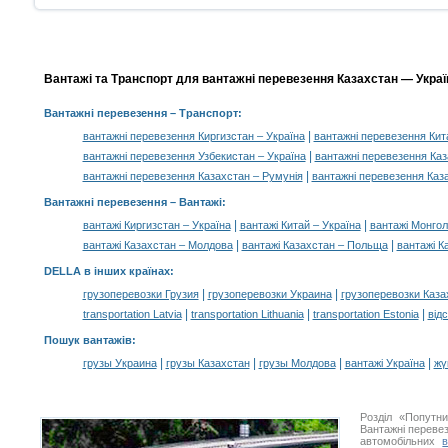
Вантажі та Транспорт для вантажні перевезення Казахстан — Україн
Вантажні перевезення
– Транспорт:
|
вантажні перевезення Киргизстан – Україна
вантажні перевезення Кит
|
вантажні перевезення Узбекистан – Україна
вантажні перевезення Ка
|
вантажні перевезення Казахстан – Румунія
вантажні перевезення Каз
Вантажні перевезення –
Вантажі
:
|
|
вантажі Киргизстан – Україна
вантажі Китай – Україна
вантажі Монгол
|
|
вантажі Казахстан – Молдова
вантажі Казахстан – Польща
вантажі К
DELLA в інших країнах
:
|
|
грузоперевозки Грузия
грузоперевозки Украина
грузоперевозки Каза
|
|
|
transportation Latvia
transportation Lithuania
transportation Estonia
від
Пошук вантажів
:
|
|
|
|
грузы Украина
грузы Казахстан
грузы Молдова
вантажі Україна
жү
Розділ «Попутн
Вантажні перевез
автомобільних