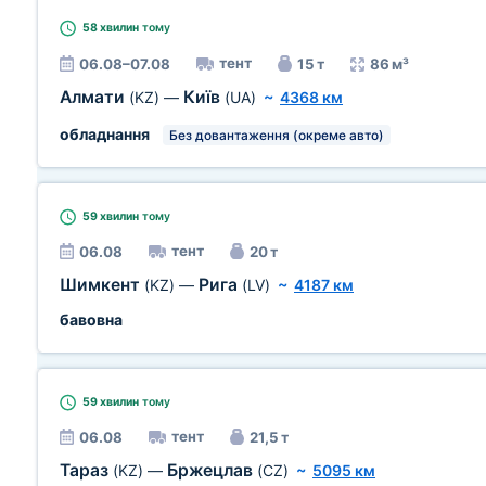
58 хвилин
тому
тент
06.08–07.08
15 т
86 м³
Алмати
Київ
(KZ)
—
(UA)
~
4368 км
обладнання
Без довантаження (окреме авто)
59 хвилин
тому
тент
06.08
20 т
Шимкент
Рига
(KZ)
—
(LV)
~
4187 км
бавовна
59 хвилин
тому
тент
06.08
21,5 т
Тараз
Бржецлав
(KZ)
—
(CZ)
~
5095 км