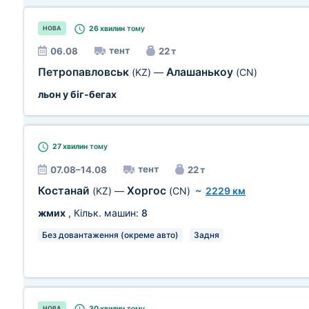
26 хвилин
тому
НОВА
тент
06.08
22 т
Петропавловськ
Алашанькоу
(KZ)
—
(CN)
льон у біг-бегах
27 хвилин
тому
тент
07.08–14.08
22 т
Костанай
Хоргос
(KZ)
—
(CN)
~
2229 км
жмих
, Кільк. машин:
8
Без довантаження (окреме авто)
Задня
30 хвилин
тому
НОВА