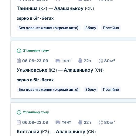
Тайинша
Алашанькоу
(KZ)
—
(CN)
зерно в біг-бегах
Без довантаження (окреме авто)
Збоку
Постійно
21 хвилину
тому
тент
06.08–23.09
22 т
80 м³
Ульяновське
Алашанькоу
(KZ)
—
(CN)
зерно в біг-бегах
Без довантаження (окреме авто)
Збоку
Постійно
21 хвилину
тому
тент
06.08–23.09
22 т
80 м³
Костанай
Алашанькоу
(KZ)
—
(CN)