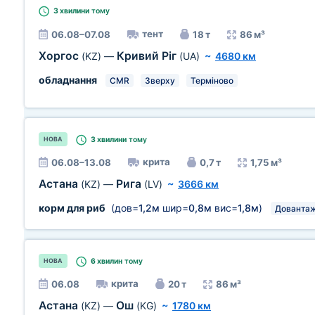
3 хвилини
тому
тент
06.08–07.08
18 т
86 м³
Хоргос
Кривий Ріг
(KZ)
—
(UA)
~
4680 км
обладнання
CMR
Зверху
Терміново
3 хвилини
тому
НОВА
крита
06.08–13.08
0,7 т
1,75 м³
Астана
Рига
(KZ)
—
(LV)
~
3666 км
корм для риб
(дов=
1,2м
шир=
0,8м
вис=
1,8м
)
Дованта
6 хвилин
тому
НОВА
крита
06.08
20 т
86 м³
Астана
Ош
(KZ)
—
(KG)
~
1780 км