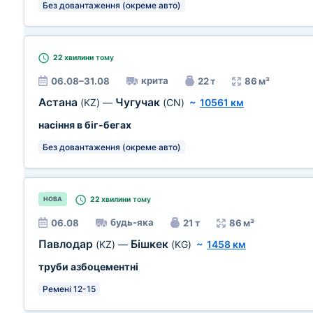
Без довантаження (окреме авто)
22 хвилини
тому
крита
06.08–31.08
22 т
86 м³
Астана
Чугучак
(KZ)
—
(CN)
~
10561 км
насіння в біг-бегах
Без довантаження (окреме авто)
22 хвилини
тому
НОВА
будь-яка
06.08
21 т
86 м³
Павлодар
Бішкек
(KZ)
—
(KG)
~
1458 км
труби азбоцементні
Ремені 12-15