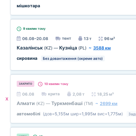
мішкотара
9 хвилин
тому
тент
06.08–20.08
13 т
96 м³
Казалінськ
Кузніца
(KZ)
—
(PL)
~
3588 км
сировина
Без довантаження (окреме авто)
10 хвилин
тому
ЗАКРИТО
крита
06.08
2,08 т
18,25 м³
X
Алмати
Туркменбаші
(KZ)
—
(TM)
~
2699 км
автомобілі
(дов=
5,155м
шир=
1,995м
вис=
1,775м
)
Зад