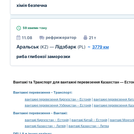
хімія безпечна
59 хвилин
тому
рефрижератор
11.08
21 т
Аральськ
Лідзбарк
(KZ)
—
(PL)
~
3779 км
риба глибокої заморозки
Вантажі та Транспорт для вантажні перевезення Казахстан — Естоні
Вантажні перевезення
– Транспорт:
|
вантажні перевезення Киргизстан – Естонія
вантажні перевезення Кита
|
вантажні перевезення Узбекистан – Естонія
вантажні перевезення Каз
Вантажні перевезення –
Вантажі
:
|
|
вантажі Киргизстан – Естонія
вантажі Китай – Естонія
вантажі Монголі
|
вантажі Казахстан – Латвія
вантажі Казахстан – Литва
DELLA в інших країнах
: