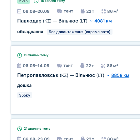
15 хвилин
тому
НОВА
тент
06.08–20.08
22 т
86 м³
Павлодар
Вільнюс
(KZ)
—
(LT)
~
4081 км
обладнання
Без довантаження (окреме авто)
19 хвилин
тому
тент
06.08–14.08
22 т
86 м³
Петропавловськ
Вільнюс
(KZ)
—
(LT)
~
8858 км
дошка
Збоку
21 хвилину
тому
тент
06.08–23.09
22 т
80 м³