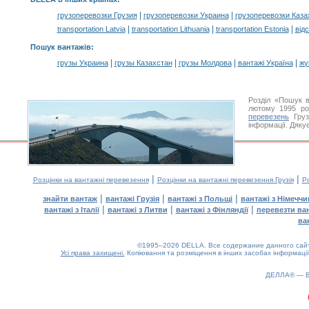
|
|
грузоперевозки Грузия
грузоперевозки Украина
грузоперевозки Каза
|
|
|
transportation Latvia
transportation Lithuania
transportation Estonia
від
Пошук вантажів
:
|
|
|
|
грузы Украина
грузы Казахстан
грузы Молдова
вантажі Україна
жү
Розділ «Пошук в
лютому 1995 ро
перевезень
Груз
інформації. Дяку
|
|
Розцінки на вантажні перевезення
Розцінки на вантажні перевезення Грузія
Ро
|
|
|
знайти вантаж
вантажі Грузія
вантажі з Польщі
вантажі з Німечч
|
|
|
вантажі з Італії
вантажі з Литви
вантажі з Фінляндії
перевезти ва
ва
©1995–2026 DELLA. Все содержание данного сайта
Усі права захищені.
Копіювання та розміщення в інших засобах інформації
0.27(aws4)
060826-11:44:36
ДЕЛЛА® —