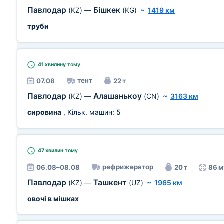
Павлодар
Бішкек
(KZ)
—
(KG)
~
1419 км
труби
41 хвилину
тому
тент
07.08
22 т
Павлодар
Алашанькоу
(KZ)
—
(CN)
~
3163 км
сировина
, Кільк. машин:
5
47 хвилин
тому
рефрижератор
06.08–08.08
20 т
86 м
Павлодар
Ташкент
(KZ)
—
(UZ)
~
1965 км
овочі в мішках