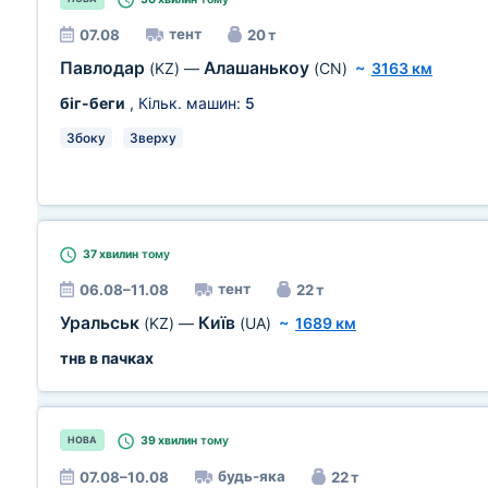
тент
07.08
20 т
Павлодар
Алашанькоу
(KZ)
—
(CN)
~
3163 км
біг-беги
, Кільк. машин:
5
Збоку
Зверху
37 хвилин
тому
тент
06.08–11.08
22 т
Уральськ
Київ
(KZ)
—
(UA)
~
1689 км
тнв в пачках
39 хвилин
тому
НОВА
будь-яка
07.08–10.08
22 т