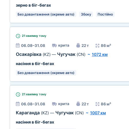
зерно в біг-бегах
Без довантаження (окреме авто)
Збоку
Постійно
21 хвилину
тому
крита
06.08–31.08
22 т
86 м³
Осакарівка
Чугучак
(KZ)
—
(CN)
~
1072 км
насіння в біг-бегах
Без довантаження (окреме авто)
21 хвилину
тому
крита
06.08–31.08
22 т
86 м³
Караганда
Чугучак
(KZ)
—
(CN)
~
1007 км
насіння в біг-бегах