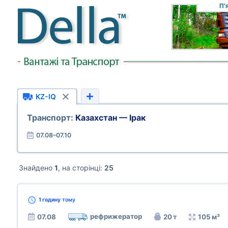
П'
KZ-IQ
Транспорт:
Казахстан — Ірак
07.08–07.10
Знайдено
1
, на сторінці:
25
1 годину
тому
рефрижератор
07.08
20 т
105 м³