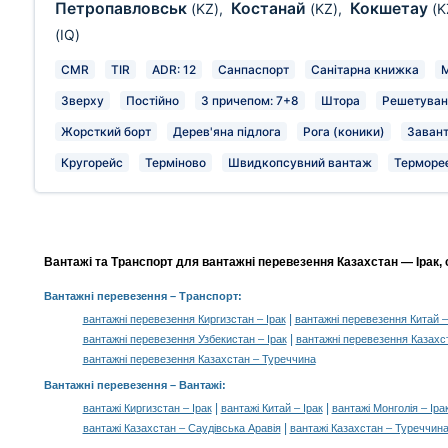
Петропавловськ
Костанай
Кокшетау
(KZ)
,
(KZ)
,
(K
(IQ)
CMR
TIR
ADR: 12
Санпаспорт
Санітарна книжка
М
Зверху
Постійно
З причепом: 7+8
Штора
Решетуван
Жорсткий борт
Дерев'яна підлога
Рога (коники)
Завант
Кругорейс
Терміново
Швидкопсувний вантаж
Терморе
Вантажі та Транспорт для вантажні перевезення Казахстан — Ірак, 
Вантажні перевезення
– Транспорт:
|
вантажні перевезення Киргизстан – Ірак
вантажні перевезення Китай –
|
вантажні перевезення Узбекистан – Ірак
вантажні перевезення Казахс
вантажні перевезення Казахстан – Туреччина
Вантажні перевезення –
Вантажі
:
|
|
вантажі Киргизстан – Ірак
вантажі Китай – Ірак
вантажі Монголія – Іра
|
вантажі Казахстан – Саудівська Аравія
вантажі Казахстан – Туреччин