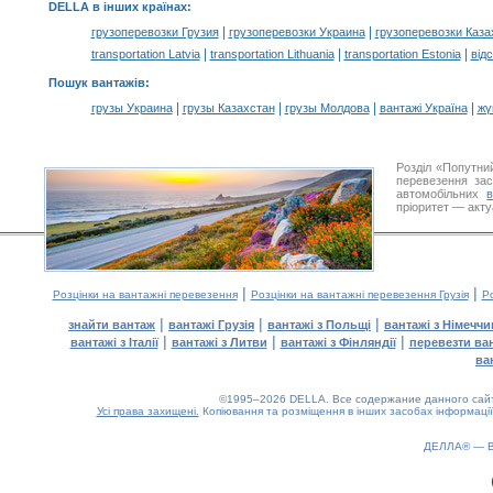
DELLA в інших країнах
:
|
|
грузоперевозки Грузия
грузоперевозки Украина
грузоперевозки Каза
|
|
|
transportation Latvia
transportation Lithuania
transportation Estonia
від
Пошук вантажів
:
|
|
|
|
грузы Украина
грузы Казахстан
грузы Молдова
вантажі Україна
жү
Розділ «Попутни
перевезення за
автомобільних
пріоритет — акту
|
|
Розцінки на вантажні перевезення
Розцінки на вантажні перевезення Грузія
Ро
|
|
|
знайти вантаж
вантажі Грузія
вантажі з Польщі
вантажі з Німечч
|
|
|
вантажі з Італії
вантажі з Литви
вантажі з Фінляндії
перевезти ва
ва
©1995–2026 DELLA. Все содержание данного сайта
Усі права захищені.
Копіювання та розміщення в інших засобах інформації
0.17(aws2)
070826-14:39:47
ДЕЛЛА® —