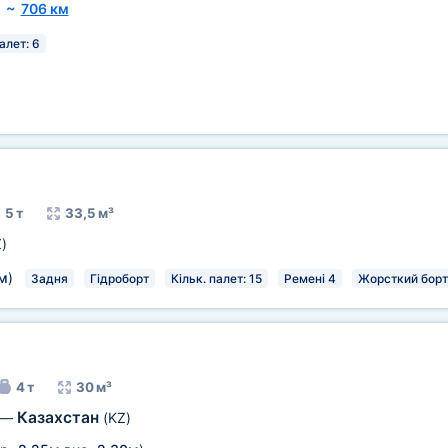
~
706 км
алет: 6
5 т
33,5 м³
)
м
)
Задня
Гідроборт
Кільк. палет: 15
Ремені 4
Жорсткий борт
4 т
30 м³
Казахстан
—
(KZ)