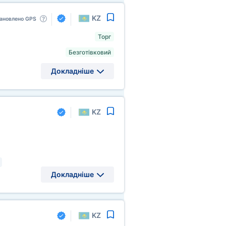
KZ
ановлено GPS
Торг
Безготівковий
Докладніше
KZ
Докладніше
KZ