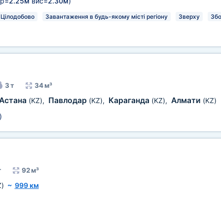
р=
2.25м
вис=
2.30м
)
Цілодобово
Завантаження в будь-якому місті регіону
Зверху
Зб
3 т
34 м³
Астана
Павлодар
Караганда
Алмати
(KZ)
,
(KZ)
,
(KZ)
,
(KZ)
)
т
92 м³
Z)
~
999 км