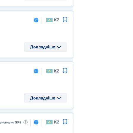
KZ
Докладніше
KZ
Докладніше
KZ
ановлено GPS