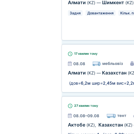
Алмати
Шимкент
(KZ)
—
(KZ)
Задня
Довантаження
Кільк. п
17 хвилин
тому
мебльовіз
08.08
Алмати
Казахстан
(KZ)
—
(KZ
(дов=
6,2м
шир=
2,45м
вис=
2,2
27 хвилин
тому
тент
08.08–09.08
Актобе
Казахстан
(KZ)
,
(KZ)