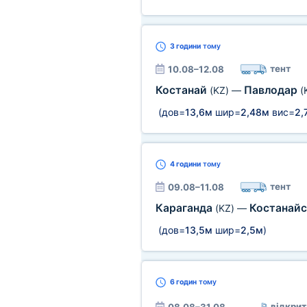
3 години
тому
тент
10.08–12.08
Костанай
Павлодар
(KZ)
—
(
(дов=
13,6м
шир=
2,48м
вис=
2,
4 години
тому
тент
09.08–11.08
Караганда
Костанайс
(KZ)
—
(дов=
13,5м
шир=
2,5м
)
6 годин
тому
відкрит