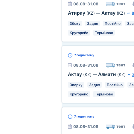
тент
08.08–31.08
Атирау
Актау
(KZ)
—
(KZ)
~
8
Збоку
Задня
Постійно
Зав
Кругорейс
Терміново
7 годин
тому
тент
08.08–31.08
Актау
Алмати
(KZ)
—
(KZ)
~
Зверху
Задня
Постійно
За
Кругорейс
Терміново
7 годин
тому
тент
08.08–31.08