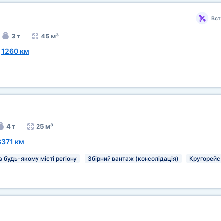
Вст
3 т
45 м³
~
1260 км
4 т
25 м³
3371 км
 будь-якому місті регіону
Збірний вантаж (консолідація)
Кругорейс