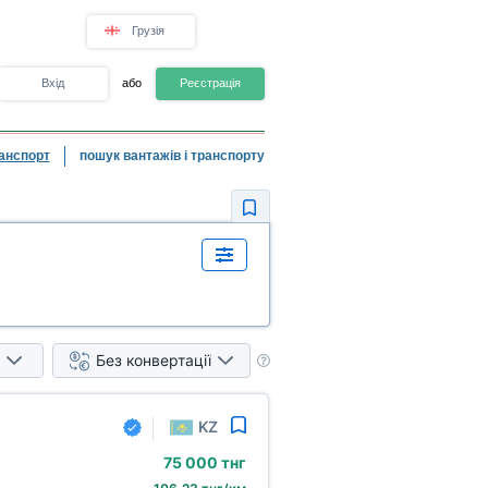
Грузія
Вхід
або
Реєстрація
анспорт
пошук вантажів і транспорту
Без конвертації
KZ
75
000 тнг