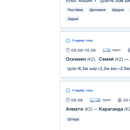
Кільк. машин:
1
(дов=
6.30м
ши
Постійно
Щотижня
Щодня
Задня
1 годину
тому
тент
09.08–10.08
Оскемен
Семей
(KZ)
,
(KZ)
—
(дов=
6,2м
шир=
2,2м
вис=
2,5м
1 годину
тому
тент
09.08
24 
Алмати
Караганда
(KZ)
—
(K
Штора