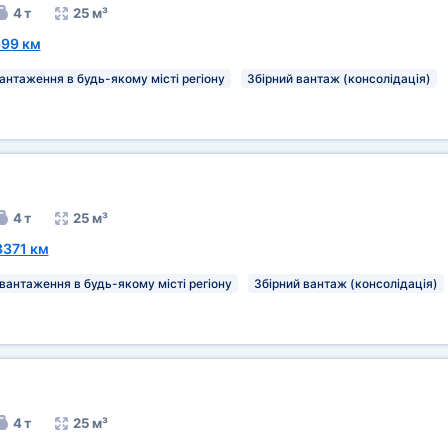
4 т
25 м³
99 км
антаження в будь-якому місті регіону
Збірний вантаж (консолідація)
4 т
25 м³
3371 км
вантаження в будь-якому місті регіону
Збірний вантаж (консолідація)
4 т
25 м³