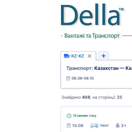
KZ-KZ
Транспорт:
Казахстан — Ка
08.08–08.10
Знайдено
408
, на сторінці:
25
12 хвилин
тому
тент
10.08
2 т