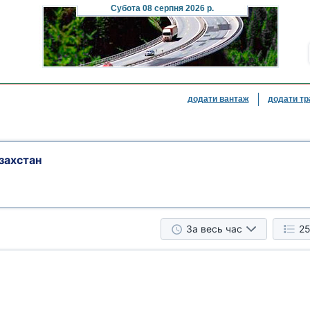
Субота
08 серпня 2026 р.
додати вантаж
додати тр
захстан
За весь час
25