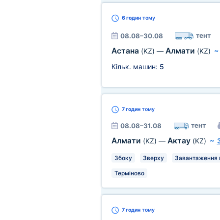
6 годин
тому
тент
08.08–30.08
Астана
Алмати
(KZ)
—
(KZ)
Кільк. машин:
5
7 годин
тому
тент
08.08–31.08
Алмати
Актау
(KZ)
—
(KZ)
~
Збоку
Зверху
Завантаження в
Терміново
7 годин
тому