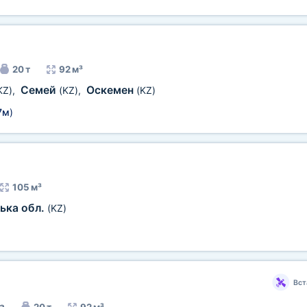
20 т
92 м³
Семей
Оскемен
KZ)
,
(KZ)
,
(KZ)
7м
)
105 м³
ька обл.
(KZ)
Вст
а