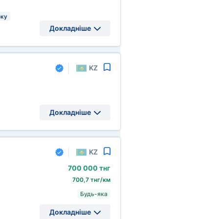
оку
Докладніше
KZ
Докладніше
KZ
700
000 тнг
700,7 тнг/км
Будь-яка
Докладніше