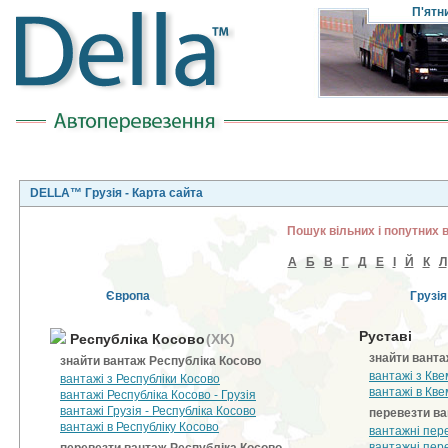
П'ятн
DELLA™ Грузія - Карта сайта
Пошук вільних і попутних 
А
Б
В
Г
Д
Е
І
Й
К
Л
Європа
Грузія
Руставі
Республіка Косово
(XK)
знайти ванта
знайти вантаж Республіка Косово
вантажі з Кве
вантажі з Республіки Косово
вантажі в Кве
вантажі Республіка Косово - Грузія
вантажі Грузія - Республіка Косово
перевезти ва
вантажі в Республіку Косово
вантажні пер
вантажні пер