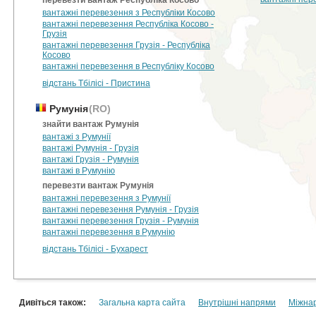
перевезти вантаж Республіка Косово
вантажні перевезення з Республіки Косово
вантажні перевезення Республіка Косово -
Грузія
вантажні перевезення Грузія - Республіка
Косово
вантажні перевезення в Республіку Косово
відстань Тбілісі - Пристина
Румунія
(RO)
знайти вантаж Румунія
вантажі з Румунії
вантажі Румунія - Грузія
вантажі Грузія - Румунія
вантажі в Румунію
перевезти вантаж Румунія
вантажні перевезення з Румунії
вантажні перевезення Румунія - Грузія
вантажні перевезення Грузія - Румунія
вантажні перевезення в Румунію
відстань Тбілісі - Бухарест
Дивіться також:
Загальна карта сайта
Внутрішні напрями
Міжна