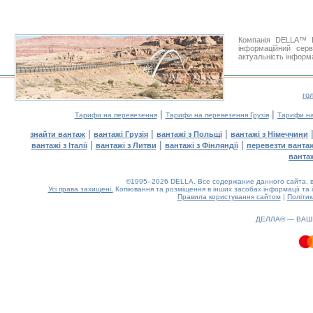
Компанія DELLA™ В
інформаційний сер
актуальність інформа
го
|
|
Тарифи на перевезення
Тарифи на перевезення Грузія
Тарифи на
|
|
|
знайти вантаж
вантажі Грузія
вантажі з Польщі
вантажі з Німеччини
|
|
|
вантажі з Італії
вантажі з Литви
вантажі з Фінляндії
перевезти ванта
ванта
©1995–2026 DELLA. Все содержание данного сайта, в
Усі права захищені.
Копіювання та розміщення в інших засобах інформації та 
Правила користування сайтом
|
Політик
0.32(aws4)
070826-21:13:55
ДЕЛЛА® —
ВАШ