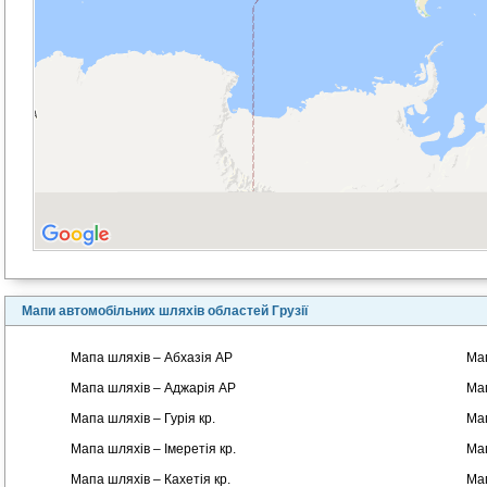
Мапи автомобільних шляхів областей Грузії
Мапа шляхів – Абхазія АР
Мап
Мапа шляхів – Аджарія АР
Мап
Мапа шляхів – Гурія кр.
Мап
Мапа шляхів – Імеретія кр.
Мап
Мапа шляхів – Кахетія кр.
Мап