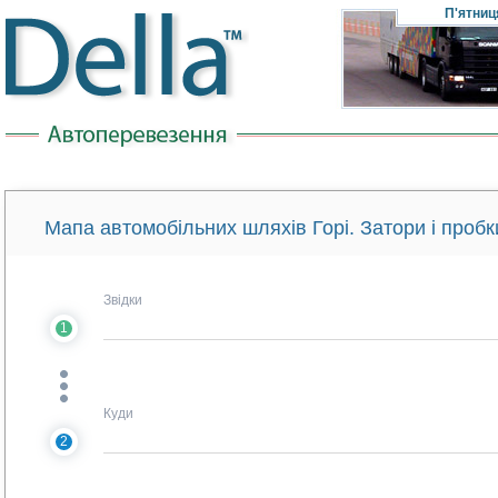
П'ятниц
Мапа автомобільних шляхів Горі. Затори і проб
Звідки
1
Куди
2