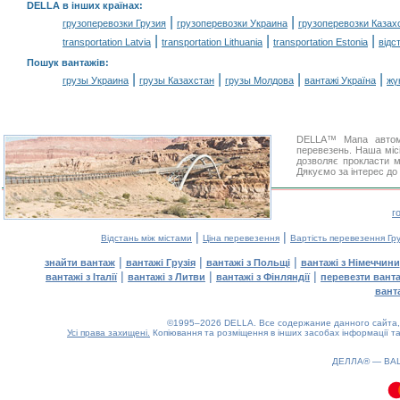
DELLA в інших країнах
:
|
|
грузоперевозки Грузия
грузоперевозки Украина
грузоперевозки Казах
|
|
|
transportation Latvia
transportation Lithuania
transportation Estonia
відс
Пошук вантажів
:
|
|
|
|
грузы Украина
грузы Казахстан
грузы Молдова
вантажі Україна
жү
DELLA™ Мапа автомо
перевезень. Наша місі
дозволяє прокласти м
Дякуємо за інтерес до
г
|
|
Відстань між містами
Ціна перевезення
Вартість перевезення Гру
|
|
|
знайти вантаж
вантажі Грузія
вантажі з Польщі
вантажі з Німеччини
|
|
|
вантажі з Італії
вантажі з Литви
вантажі з Фінляндії
перевезти вант
вант
©1995–2026 DELLA. Все содержание данного сайта, 
Усі права захищені.
Копіювання та розміщення в інших засобах інформації та
0.1(aws4)
070826-17:16:41
ДЕЛЛА® —
ВА