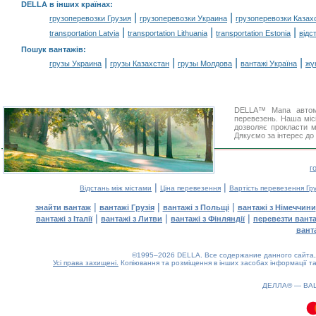
DELLA в інших країнах
:
|
|
грузоперевозки Грузия
грузоперевозки Украина
грузоперевозки Казах
|
|
|
transportation Latvia
transportation Lithuania
transportation Estonia
відс
Пошук вантажів
:
|
|
|
|
грузы Украина
грузы Казахстан
грузы Молдова
вантажі Україна
жү
DELLA™ Мапа автомо
перевезень. Наша місі
дозволяє прокласти м
Дякуємо за інтерес до
г
|
|
Відстань між містами
Ціна перевезення
Вартість перевезення Гру
|
|
|
знайти вантаж
вантажі Грузія
вантажі з Польщі
вантажі з Німеччини
|
|
|
вантажі з Італії
вантажі з Литви
вантажі з Фінляндії
перевезти вант
вант
©1995–2026 DELLA. Все содержание данного сайта, 
Усі права захищені.
Копіювання та розміщення в інших засобах інформації та
0.33(aws2)
090826-11:00:03
ДЕЛЛА® —
ВА