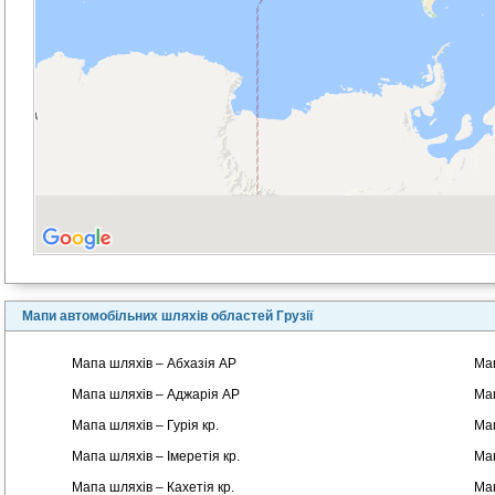
Мапи автомобільних шляхів областей Грузії
Мапа шляхів – Абхазія АР
Мап
Мапа шляхів – Аджарія АР
Мап
Мапа шляхів – Гурія кр.
Мап
Мапа шляхів – Імеретія кр.
Мап
Мапа шляхів – Кахетія кр.
Мап