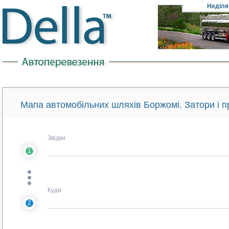
Неділя
Мапа автомобільних шляхів Боржомі. Затори і п
Звідки
1
Куди
2