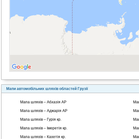
Мапи автомобільних шляхів областей Грузії
Мапа шляхів – Абхазія АР
Мап
Мапа шляхів – Аджарія АР
Мап
Мапа шляхів – Гурія кр.
Мап
Мапа шляхів – Імеретія кр.
Мап
Мапа шляхів – Кахетія кр.
Мап