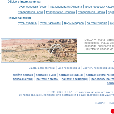
DELLA в інших країнах
:
|
|
грузоперевозки Грузия
грузоперевозки Украина
грузоперевозки Казах
|
|
|
transportation Latvia
transportation Lithuania
transportation Estonia
відс
Пошук вантажів
:
|
|
|
|
грузы Украина
грузы Казахстан
грузы Молдова
вантажі Україна
жү
DELLA™ Мапа автомо
перевезень. Наша місі
дозволяє прокласти м
Дякуємо за інтерес до
г
|
|
Відстань між містами
Ціна перевезення
Вартість перевезення Гру
|
|
|
знайти вантаж
вантажі Грузія
вантажі з Польщі
вантажі з Німеччини
|
|
|
вантажі з Італії
вантажі з Литви
вантажі з Фінляндії
перевезти вант
вант
©1995–2026 DELLA. Все содержание данного сайта, 
Усі права захищені.
Копіювання та розміщення в інших засобах інформації та
0.13(aws4)
090826-13:15:06
ДЕЛЛА® —
ВА