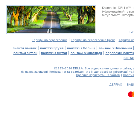
Компанія DELLA™ В
інформаційний сер
актуальність інформа
го
|
|
Тарифи на перевезення
Тарифи на перевезення Грузія
Тарифи на
|
|
|
знайти вантаж
вантажі Грузія
вантажі з Польщі
вантажі з Німеччини
|
|
|
вантажі з Італії
вантажі з Литви
вантажі з Фінляндії
перевезти ванта
ванта
©1995–2026 DELLA. Все содержание данного сайта, в
Усі права захищені.
Копіювання та розміщення в інших засобах інформації та 
Правила користування сайтом
|
Політик
0.29(aws3)
080826-06:23:42
ДЕЛЛА® —
ВАШ