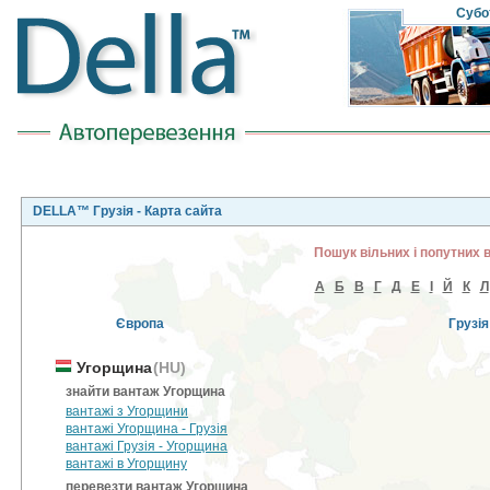
Субо
DELLA™ Грузія - Карта сайта
Пошук вільних і попутних 
А
Б
В
Г
Д
Е
І
Й
К
Л
Європа
Грузія
Угорщина
(HU)
знайти вантаж Угорщина
вантажі з Угорщини
вантажі Угорщина - Грузія
вантажі Грузія - Угорщина
вантажі в Угорщину
перевезти вантаж Угорщина