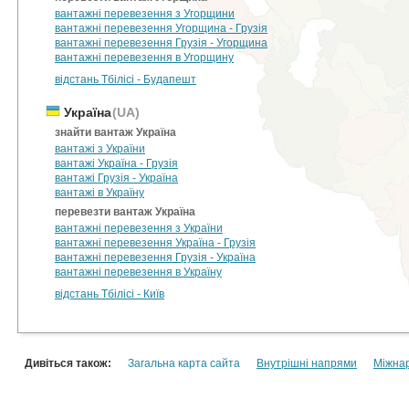
вантажні перевезення з Угорщини
вантажні перевезення Угорщина - Грузія
вантажні перевезення Грузія - Угорщина
вантажні перевезення в Угорщину
відстань Тбілісі - Будапешт
Україна
(UA)
знайти вантаж Україна
вантажі з України
вантажі Україна - Грузія
вантажі Грузія - Україна
вантажі в Україну
перевезти вантаж Україна
вантажні перевезення з України
вантажні перевезення Україна - Грузія
вантажні перевезення Грузія - Україна
вантажні перевезення в Україну
відстань Тбілісі - Київ
Дивіться також:
Загальна карта сайта
Внутрішні напрями
Міжна